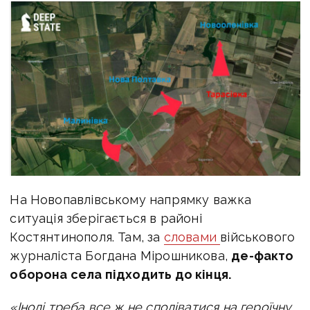
На Новопавлівському напрямку важка
ситуація зберігається в районі
Костянтинополя. Там, за
словами
військового
журналіста
Богдана Мірошникова,
де-факто
оборона села підходить до кінця.
«Іноді треба все ж не сподіватися на героїчну