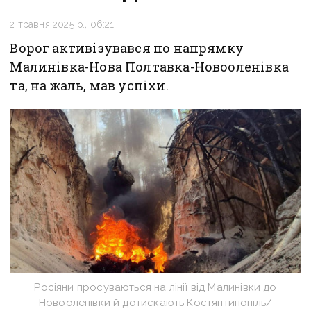
2 травня 2025 р., 06:21
Ворог активізувався по напрямку
Малинівка-Нова Полтавка-Новооленівка
та, на жаль, мав успіхи.
Росіяни просуваються на лінії від Малинівки до
Новооленівки й дотискають Костянтинопіль/