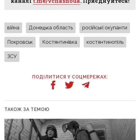
каналі
t.me/vchasnoua
. Приєднуйтеся!
війна
Донецька область
російські окупанти
Покровськ
Костянтинівка
костянтинопіль
ЗСУ
ПОДІЛИТИСЯ У СОЦМЕРЕЖАХ:
ТАКОЖ ЗА ТЕМОЮ