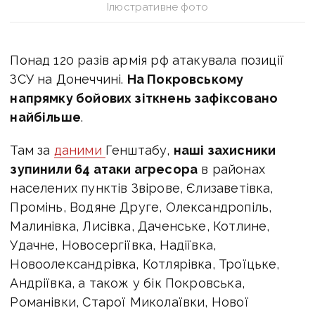
Ілюстративне фото
Понад 120 разів армія рф атакувала позиції
ЗСУ на Донеччині.
На Покровському
напрямку бойових зіткнень зафіксовано
найбільше
.
Там за
даними
Генштабу,
наші захисники
зупинили 64 атаки агресора
в районах
населених пунктів Звірове, Єлизаветівка,
Промінь, Водяне Друге, Олександропіль,
Малинівка, Лисівка, Даченське, Котлине,
Удачне, Новосергіївка, Надіївка,
Новоолександрівка, Котлярівка, Троїцьке,
Андріївка, а також у бік Покровська,
Романівки, Старої Миколаївки, Нової