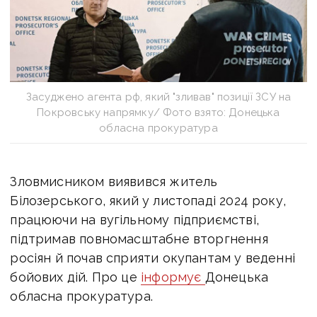
Засуджено агента рф, який "зливав" позиції ЗСУ на
Покровську напрямку/ Фото взято: Донецька
обласна прокуратура
Зловмисником виявився житель
Білозерського, який у
листопаді 2024 року,
працюючи на вугільному підприємстві,
підтримав повномасштабне вторгнення
росіян й
почав сприяти окупантам у веденні
бойових дій. Про це
інформує
Донецька
обласна прокуратура.