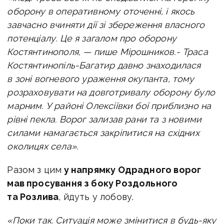
оборону в оперативному оточенні, і якось
завчасно вчиняти дії зі збереження власного
потенціалу.
Це я загалом про оборону
Костянтинополя, — пише Мірошников.-
Траса
Костянтинопіль-Багатир давно знаходилася
в зоні вогневого ураження окупанта, тому
розраховувати на довготривалу оборону було
марним.
У районі Олексіївки бої приблизно на
рівні пекла. Ворог зализав рани та з новими
силами намагається закріпитися на східних
околицях села».
Разом з цим
у напрямку Одрадного ворог
мав просування з боку Роздольного
та Розлива
, йдуть у лобову.
«Поки так. Ситуація може змінитися в будь-яку