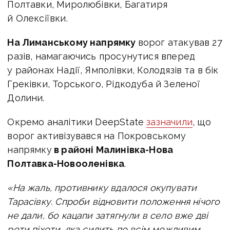
Полтавки, Миролюбівки, Багатиря
й Олексіївки.
На Лиманському напрямку
ворог атакував 27
разів, намагаючись просунутися вперед
у районах Надії, Ямполівки, Колодязів та в бік
Греківки, Торського, Рідкодуба й Зеленої
Долини.
Окремо аналітики DeepState
зазначили
, що
в
орог активізувався на Покровському
напрямку
в районі Малинівка-Нова
Полтавка-Новооленівка
.
«На жаль, противнику вдалося окупувати
Тарасівку. Спроби відновити положення нічого
не дали, бо кацапи затягнули в село вже дві
роти піхоти, яка сидить по всім можливим