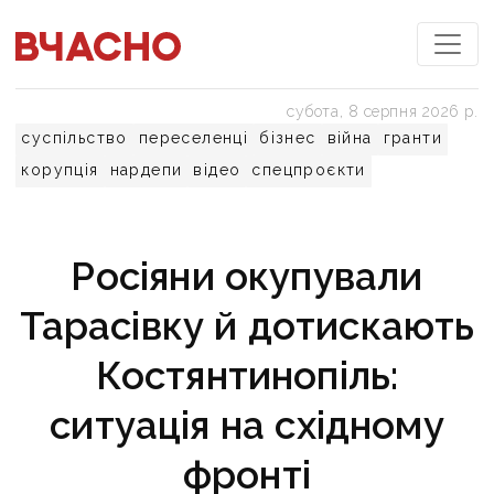
субота, 8 серпня 2026 р.
суспільство
переселенці
бізнес
війна
гранти
корупція
нардепи
відео
спецпроєкти
Росіяни окупували
Тарасівку й дотискають
Костянтинопіль:
ситуація на східному
фронті