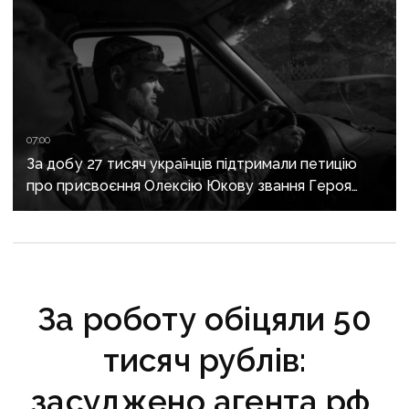
07:00
За добу 27 тисяч українців підтримали петицію
про присвоєння Олексію Юкову звання Героя
України посмертно
За роботу обіцяли 50
тисяч рублів:
засуджено агента рф,