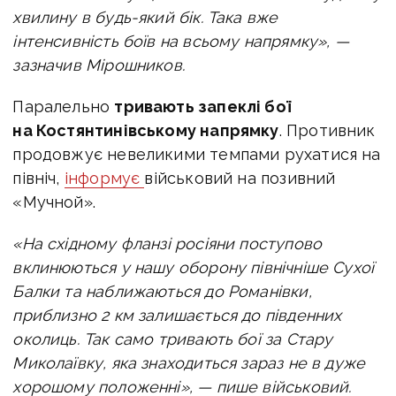
хвилину в будь-який бік. Така вже
інтенсивність боїв на всьому напрямку», —
зазначив Мірошников.
Паралельно
тривають запеклі бої
на Костянтинівському напрямку
. Противник
продовжує невеликими темпами рухатися на
північ,
інформує
військовий на позивний
«Мучной».
«На східному фланзі росіяни поступово
вклинюються у нашу оборону північніше Сухої
Балки та наближаються до Романівки,
приблизно 2 км залишається до південних
околиць. Так само тривають бої за Стару
Миколаївку, яка знаходиться зараз не в дуже
хорошому положенні», — пише військовий.