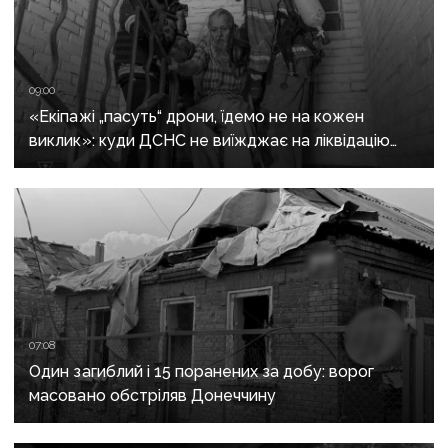
09:00
«Екіпажі „пасуть“ дрони, їдемо не на кожен
виклик»: куди ДСНС не виїжджає на ліквідацію
надзвичайних ситуацій у Краматорську
та Слов’янську
07:08
Один загиблий і 15 поранених за добу: ворог
масовано обстріляв Донеччину