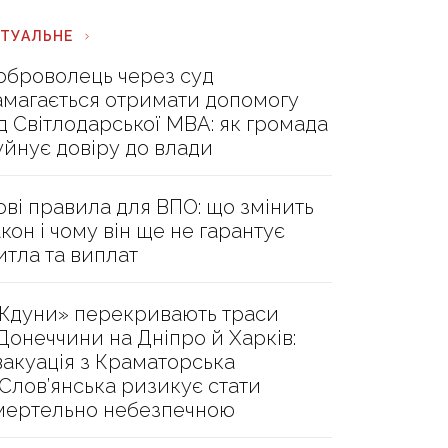
КТУАЛЬНЕ
оброволець через суд
амагається отримати допомогу
ід Світлодарської МВА: як громада
уйнує довіру до влади
ові правила для ВПО: що змінить
акон і чому він ще не гарантує
итла та виплат
Ждуни» перекривають траси
 Донеччини на Дніпро й Харків:
вакуація з Краматорська
 Слов’янська ризикує стати
мертельно небезпечною