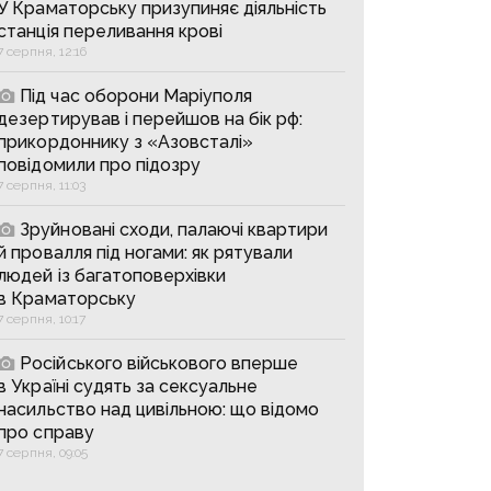
У Краматорську призупиняє діяльність
станція переливання крові
7 серпня, 12:16
Під час оборони Маріуполя
дезертирував і перейшов на бік рф:
прикордоннику з «Азовсталі»
повідомили про підозру
7 серпня, 11:03
Зруйновані сходи, палаючі квартири
й провалля під ногами: як рятували
людей із багатоповерхівки
в Краматорську
7 серпня, 10:17
Російського військового вперше
в Україні судять за сексуальне
насильство над цивільною: що відомо
про справу
7 серпня, 09:05