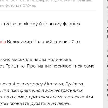
ка й посилюють тиск через Родинське та Гришине/
вне фото 148 ОАЖБр
 тисне по лівому й правому флангах
вів
Володимир Полевий, речник 7-го
ьких військ іде через Родинське,
рез Гришине. Противник посилює тиск саме
русло йде в сторону Мирного, Гулівого,
, яка вже фактично в адміністративних
на мою думку, противник намагається вийти
тім починати рухатись на північ»,