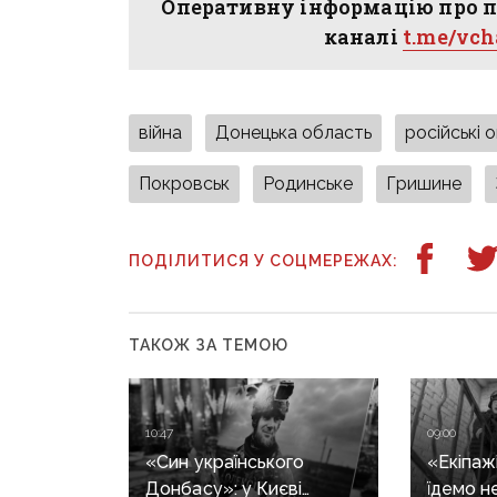
Оперативну інформацію про п
каналі
t.me/vc
війна
Донецька область
російські 
Покровськ
Родинське
Гришине
ПОДІЛИТИСЯ У СОЦМЕРЕЖАХ:
ТАКОЖ ЗА ТЕМОЮ
10:47
09:00
«Син українського
«Екіпажі
Донбасу»: у Києві
їдемо н