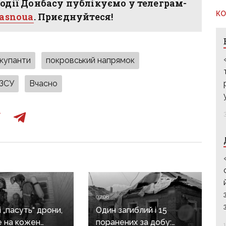
одії Донбасу публікуємо у телеграм-
КО
hasnoua
. Приєднуйтеся!
окупанти
покровський напрямок
ЗСУ
Вчасно
07:08
 „пасуть“ дрони,
Один загиблий і 15
е на кожен
поранених за добу: