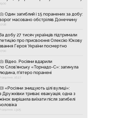
09:00
Один загиблий і 15 поранених за добу:
ворог масовано обстріляв Донеччину
07:08
За добу 27 тисяч українців підтримали
петицію про присвоєння Олексію Юкову
звання Героя України посмертно
07:00
Відео. Росіяни вдарили
по Слов’янську «Торнадо-С»: загинула
людина, п’ятеро поранені
7 серпня, 16:27
«Росіяни знищують цілі вулиці»:
з Дружківки триває евакуація, одна з
жінок вирішила виїхати після загибелі
чоловіка
7 серпня, 13:05