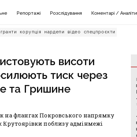
ьне
Репортажі
Розслідування
Коментарі / Аналіти
гранти
корупція
нардепи
відео
спецпроєкти
ристовують висоти
осилюють тиск через
е та Гришине
ск на флангах Покровського напрямку
ік Крутоярівки поблизу адмінмежі