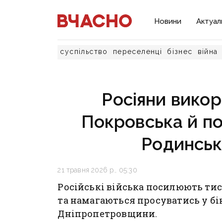
Новини
Актуал
суспільство
переселенці
бізнес
війна
Росіяни вико
Покровська й п
Родинськ
21 травня 2026 р., 05:30
Російські війська посилюють ти
та намагаються просуватись у б
Дніпропетровщини.