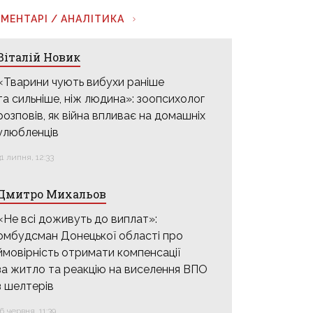
МЕНТАРІ / АНАЛІТИКА
Віталій Новик
«Тварини чують вибухи раніше
та сильніше, ніж людина»: зоопсихолог
розповів, як війна впливає на домашніх
улюбленців
31 липня, 12:33
Дмитро Михальов
«Не всі доживуть до виплат»:
омбудсман Донецької області про
ймовірність отримати компенсації
за житло та реакцію на виселення ВПО
з шелтерів
16 червня, 11:39