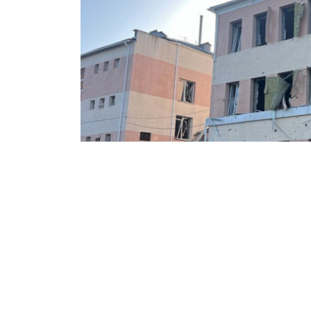
Росіяни атакували Краматорськ і порани
Минулої доби Краматорська громада 
яких вісім осіб отримали поранення.