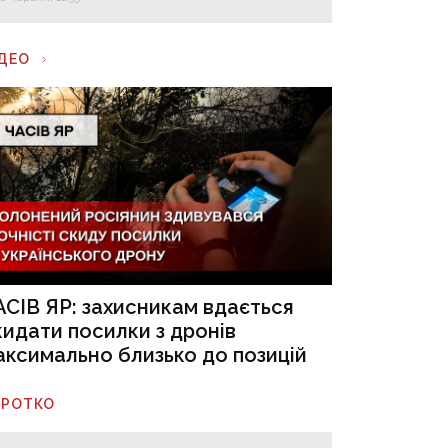
ІДЕО
АСІВ ЯР: захисникам вдається
кидати посилки з дронів
аксимально близько до позицій
ОРОТКО