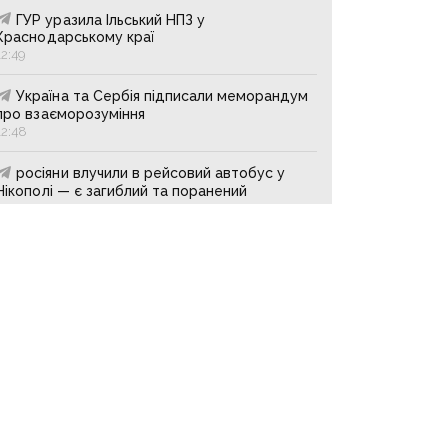
ГУР уразила Ільський НПЗ у
Краснодарському краї
12:49
Україна та Сербія підписали меморандум
про взаєморозуміння
12:48
росіяни влучили в рейсовий автобус у
Нікополі — є загиблий та поранений
12:48