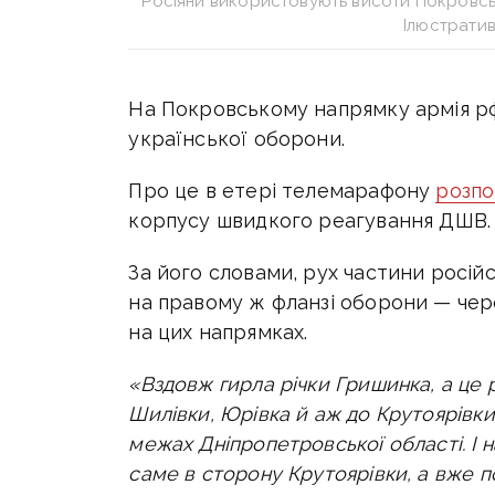
Росіяни використовують висоти Покровсь
Ілюстрати
На Покровському напрямку армія рф
української оборони.
Про це в етері телемарафону
розпо
корпусу швидкого реагування ДШВ.
За його словами, рух частини російс
на правому ж фланзі оборони — че
на цих напрямках.
«Вздовж гирла річки Гришинка, а це 
Шилівки, Юрівка й аж до Крутоярівки
межах Дніпропетровської області. І 
саме в сторону Крутоярівки, а вже по