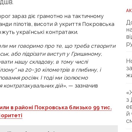
 ДШВ.
А
рог зараз діє грамотно на тактичному
Д
анди пілотів, висоти й укриття Покровська
н
ожуть українські контратаки.
в
р
оли ми говоримо про те, що треба створити
ьк, або підрізати виступ у Гришиному,
Н
увати нашу складову, в тому числі
з
зону“ на 20−30 кілометрів в глибину, і
ж
повання росіян. І тоді ми ізолюємо
я контратакувальних дій»
, — зазначив
«
з
е
ли в районі Покровська близько 99 тис.
й
іоритеті
с