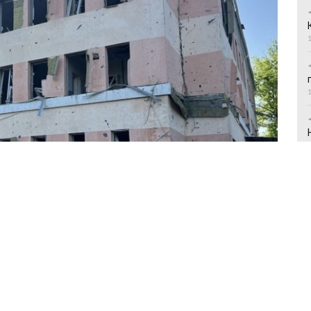
ли вісьмох людей/ Фото: Краматорська міська рада
зазнала 10 російських обстрілів внаслідок