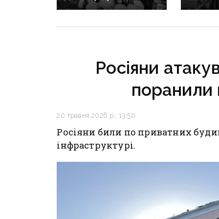
прощаються із загиблим
виклик»
Олексієм Юковим —
не виїж
пошуковцем загону
ліквіда
«Плацдарм»
ситуаці
у Крама
Росіяни атаку
та Слов
поранили 
20 травня 2026 р., 13:50
Росіяни били по приватних буди
інфраструктурі.