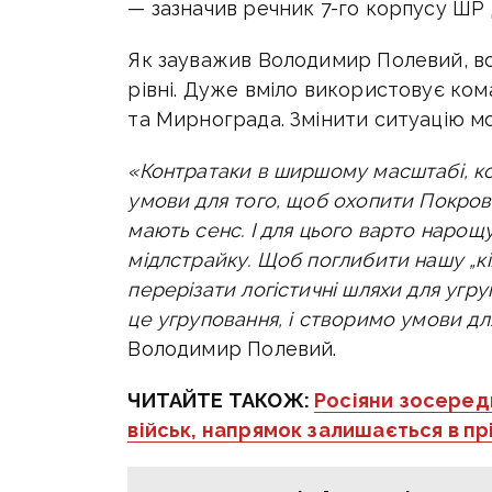
— зазначив речник 7-го корпусу ШР
Як зауважив Володимир Полевий, во
рівні. Дуже вміло використовує ком
та Мирнограда. Змінити ситуацію м
«Контратаки в ширшому масштабі, к
умови для того, щоб охопити Покровс
мають сенс. І для цього варто нарощ
мідлстрайку. Щоб поглибити нашу „кіл
перерізати логістичні шляхи для угру
це угруповання, і створимо умови дл
Володимир Полевий.
ЧИТАЙТЕ ТАКОЖ:
Росіяни зосереди
військ, напрямок залишається в пр