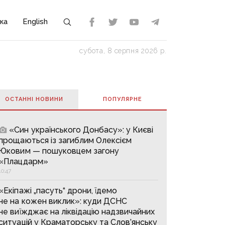
ка
English
субота, 8 серпня 2026 р.
ОСТАННІ НОВИНИ
ПОПУЛЯРНE
«Син українського Донбасу»: у Києві
прощаються із загиблим Олексієм
Юковим — пошуковцем загону
«Плацдарм»
10:47
«Екіпажі „пасуть“ дрони, їдемо
не на кожен виклик»: куди ДСНС
не виїжджає на ліквідацію надзвичайних
ситуацій у Краматорську та Слов’янську