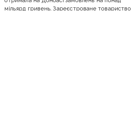
отримала на Донбасі замовлень на понад
мільярд гривень. Зареєстроване товариство
у Києві, засноване Денисом Чумаком.
Служба автодоріг
новини Донбасу
суд
підрядник
ремонт доріг
ПОДІЛИТИСЯ У СОЦМЕРЕЖАХ:
ТАКОЖ ЗА ТЕМОЮ