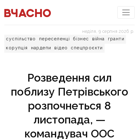
неділя, 9 серпня 2026 р.
суспільство
переселенці
бізнес
війна
гранти
корупція
нардепи
відео
спецпроєкти
Розведення сил
поблизу Петрівського
розпочнеться 8
листопада, —
командувач ООС