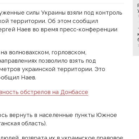
руженные силы Украины взяли под контроль
кой территории. Об этом сообщил
ргей Наев во время пресс-конференции
на волновахском, горловском,
аправлениях позволило взять под
ометров украинской территории. Это
ообщил Наев.
вность обстрелов на Донбассе
лось вернуть в населенные пункты Южное
анская область).
людей, возврата их в украинское правовое