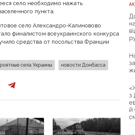
ееся село необходимо нажать
А
населенного пункта.
Д
н
нтовое село Александро-Калиновово
в
тало финалистом всеукраинского конкурса
р
учило средства от посольства Франции
Н
з
роятные села Украины
новости Донбасса
ж
«
з
е
й
с
4:02
24 березня, 09:50