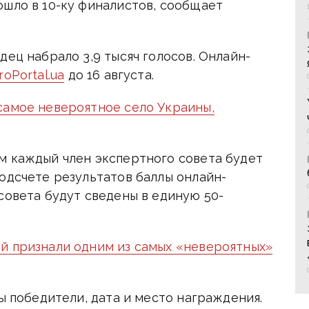
ошло в 10-ку финалистов, сообщает
дец набрало 3,9 тысяч голосов. Онлайн-
roPortal.ua
до 16 августа.
самое невероятное село Украины,
м каждый член экспертного совета будет
одсчете результатов баллы онлайн-
совета будут сведены в единую 50-
й признали одним из самых «невероятных»
ны победители, дата и место награждения.