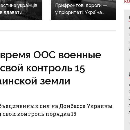
КО
частина українців
Прифронтові дороги —
 віддавати
у пріоритеті: Україна
ну в обмін
відновлює автошляхи
нтії безпеки —
після зими
ння КМІС
 время ООС военные
свой контроль 15
аинской земли
Объединенных сил на Донбассе Украины
 свой контроль порядка 15