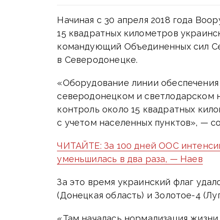
Начиная с 30 апреля 2018 года Воо
15 квадратных километров украинс
командующий Объединенных сил Се
в Северодонецке.
«Оборудование линии обеспечения 
северодонецком и светлодарском н
контроль около 15 квадратных кил
с учетом населенных пунктов», — с
ЧИТАЙТЕ: За 100 дней ООС интенси
уменьшилась в два раза, — Наев
За это время украинский флаг уда
(Донецкая область) и Золотое-4 (Луг
«Там началась нормализация жизни 