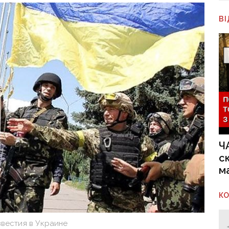
В
Ч
с
м
К
звестия в Украине