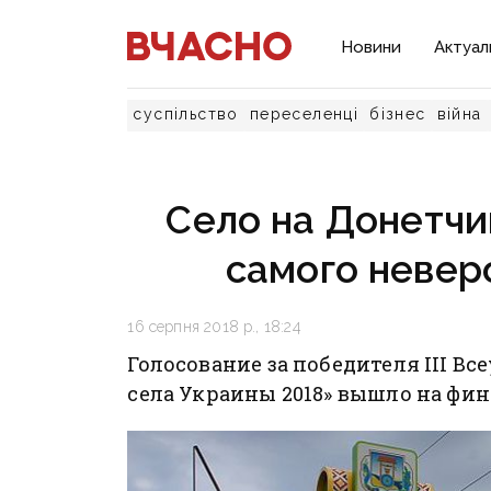
Новини
Актуал
суспільство
переселенці
бізнес
війна
Село на Донетчи
самого невер
16 серпня 2018 р., 18:24
Голосование за победителя III В
села Украины 2018» вышло на ф