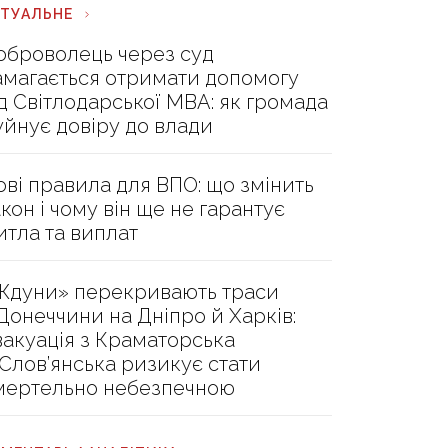
КТУАЛЬНЕ
оброволець через суд
амагається отримати допомогу
ід Світлодарської МВА: як громада
уйнує довіру до влади
ові правила для ВПО: що змінить
акон і чому він ще не гарантує
итла та виплат
Ждуни» перекривають траси
 Донеччини на Дніпро й Харків:
вакуація з Краматорська
 Слов’янська ризикує стати
мертельно небезпечною