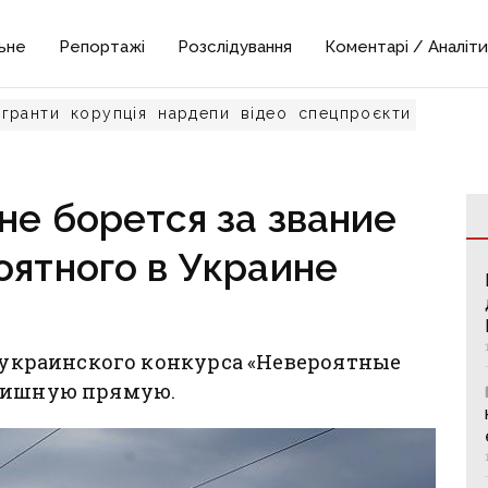
ьне
Репортажі
Розслідування
Коментарі / Аналіти
гранти
корупція
нардепи
відео
спецпроєкти
не борется за звание
оятного в Украине
сеукраинского конкурса «Невероятные
инишную прямую.