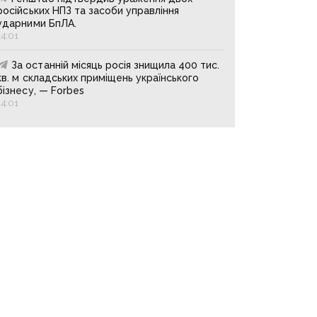
російських НПЗ та засоби управління
ударними БпЛА.
14:01
За останній місяць росія знищила 400 тис.
кв. м складських приміщень українського
бізнесу, — Forbes
14:01