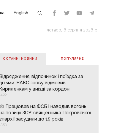
ка
English
четвер, 6 серпня 2026 р.
ОСТАННІ НОВИНИ
ПОПУЛЯРНE
Відрядження, відпочинок і поїздка за
дітьми: ВАКС знову відмовив
Кириленкам у виїзді за кордон
14:00
Працював на ФСБ і наводив вогонь
на позиції ЗСУ: священника Покровської
єпархії засудили до 15 років
13:53