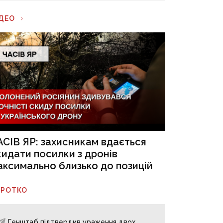
ІДЕО
АСІВ ЯР: захисникам вдається
кидати посилки з дронів
аксимально близько до позицій
ОРОТКО
Генштаб підтвердив ураження двох