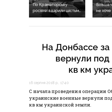
По Краматорську
Більша 
росіяни вдарили шістьма
не хоче
безпілотниками,
Донеччи
Слов’янськ атакували
на гара
FPV — росіяни
опитува
не припиняють обстріли
Донеччини
На Донбассе за
вернули под 
кв км укр
16 серпня 2018 р., 17:40
С начала проведения операции 
украинские военные вернули под
кв км украинской земли.