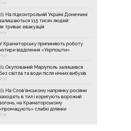
10:20
На підконтрольній Україні Донеччині
залишаються 115 тисяч людей:
як триває евакуація
09:54
У Краматорську припиняють роботу
чотири відділення «Укрпошти»
08:46
Окупований Маріуполь залишився
без світла та води після нічних вибухів
08:36
На Слов’янському напрямку росіяни
заходять в тил і коригують ворожий
вогонь, на Краматорському
«промацують» слабкі ділянки
07:45