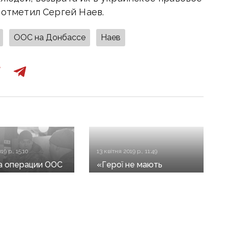
 отметил Сергей Наев.
ООС на Донбассе
Наев
19 р., 15:10
13 квітня 2019 р., 11:49
а операции ООС
«Герої не мають
е освободили 20
помирати»: волонтери
метров
збирають кошти для
орий
порятунку
са — Наев
важкопораненого
добровольця