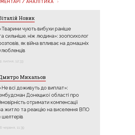
МЕНТАРІ / АНАЛІТИКА
Віталій Новик
«Тварини чують вибухи раніше
та сильніше, ніж людина»: зоопсихолог
розповів, як війна впливає на домашніх
улюбленців
31 липня, 12:33
Дмитро Михальов
«Не всі доживуть до виплат»:
омбудсман Донецької області про
ймовірність отримати компенсації
за житло та реакцію на виселення ВПО
з шелтерів
16 червня, 11:39