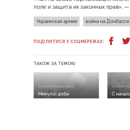
поле и защита их законных прав», —
Украинская армия
война на Донбассе
ПОДІЛИТИСЯ У СОЦМЕРЕЖАХ:
ТАКОЖ ЗА ТЕМОЮ
22 квітня 2019 р., 09:10
17 квітня 20
Минулої доби
С начал
на Донбасі пораненого
военны
українського
кв кило
військового
террит
Донбас