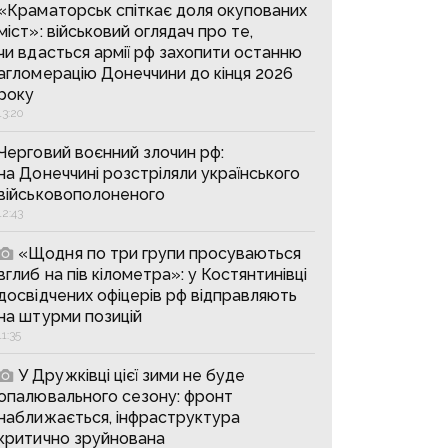
«Краматорськ спіткає доля окупованих
міст»: військовий оглядач про те,
чи вдасться армії рф захопити останню
агломерацію Донеччини до кінця 2026
року
13:20
Черговий воєнний злочин рф:
на Донеччині розстріляли українського
військовополоненого
12:43
«Щодня по три групи просуваються
вглиб на пів кілометра»: у Костянтинівці
досвідчених офіцерів рф відправляють
на штурми позицій
11:35
У Дружківці цієї зими не буде
опалювального сезону: фронт
наближається, інфраструктура
критично зруйнована