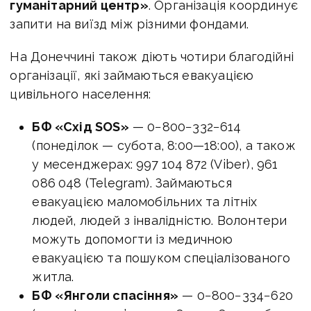
гуманітарний центр»
. Організація координує
запити на виїзд між різними фондами.
На Донеччині також діють чотири благодійні
організації, які займаються евакуацією
цивільного населення:
БФ «Схід SOS»
— 0−800−332−614
(понеділок — субота,
8:00—18:00
), а також
у месенджерах: 997 104 872 (Viber), 961
086 048 (Telegram). Займаються
евакуацією маломобільних та літніх
людей, людей з інвалідністю. Волонтери
можуть допомогти із медичною
евакуацією та пошуком спеціалізованого
житла.
БФ «Янголи спасіння»
— 0−800−334−620