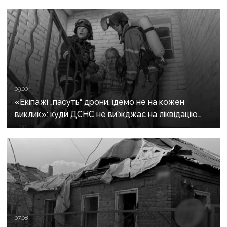
09:00
«Екіпажі „пасуть“ дрони, їдемо не на кожен
виклик»: куди ДСНС не виїжджає на ліквідацію
надзвичайних ситуацій у Краматорську
та Слов’янську
07:08