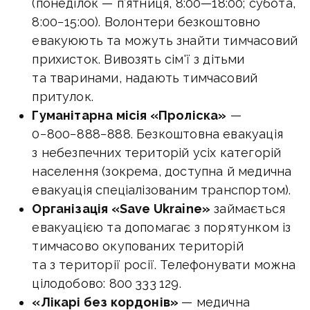
(понеділок — п’ятниця,
8:00—18:00
; субота,
8:00−15:00). Волонтери безкоштовно
евакуюють та можуть знайти тимчасовий
прихисток. Вивозять сім'ї з дітьми
та тваринами, надають тимчасовий
притулок.
Гуманітарна місія «Проліска»
—
0−800−888−888. Безкоштовна евакуація
з небезпечних територій усіх категорій
населення (зокрема, доступна й медична
евакуація спеціалізованим транспортом).
Організація «Save Ukraine»
займається
евакуацією та допомагає з порятунком із
тимчасово окупованих територій
та з території росії. Телефонувати можна
цілодобово: 800 333 129.
«Лікарі без кордонів»
— медична