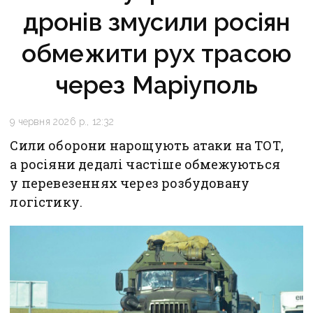
дронів змусили росіян
обмежити рух трасою
через Маріуполь
9 червня 2026 р., 12:32
Сили оборони нарощують атаки на ТОТ,
а росіяни дедалі частіше обмежуються
у перевезеннях через розбудовану
логістику.