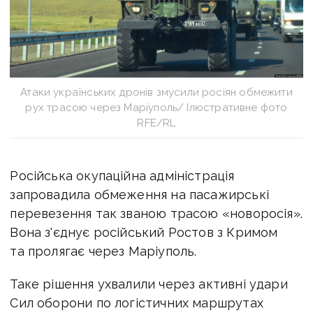
Атаки українських дронів змусили росіян обмежити
рух трасою через Маріуполь/ Ілюстративне фото
RFE/RL
Російська окупаційна адміністрація
запровадила обмеження на пасажирські
перевезення так званою трасою «новоросія».
Вона з'єднує російський Ростов з Кримом
та пролягає через Маріуполь.
Таке рішення ухвалили через активні удари
Сил оборони по логістичних маршрутах