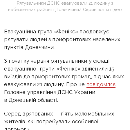
Рятувальники ДСНС евакуювали 21 людину з
небезпечних районів Донеччини/ Скриншот із відео
Евакуаційна група «Фенікс» продовжує
рятувати людей з прифронтових населених
пунктів Донеччини.
З початку червня рятувальники у складі
евакуаційної групи «Фенікс» здійснили 15
виїздів до прифронтових громад, під час яких
евакуювали 21 людину.
Про це
повідомляє
Головне управління ДСНС України
в Донецькій області.
Серед врятованих — п’ять маломобільних
жителів, які потребували особливої
допомоги.