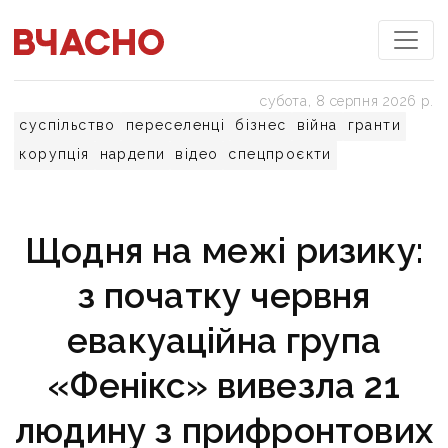
субота, 8 серпня 2026 р.
суспільство
переселенці
бізнес
війна
гранти
корупція
нардепи
відео
спецпроєкти
Щодня на межі ризику:
з початку червня
евакуаційна група
«Фенікс» вивезла 21
людину з прифронтових