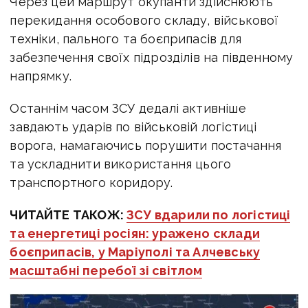
Через цей маршрут окупанти здійснюють
перекидання особового складу, військової
техніки, пального та боєприпасів для
забезпечення своїх підрозділів на південному
напрямку.
Останнім часом ЗСУ дедалі активніше
завдають ударів по військовій логістиці
ворога, намагаючись порушити постачання
та ускладнити використання цього
транспортного коридору.
ЧИТАЙТЕ ТАКОЖ:
ЗСУ вдарили по логістиці
та енергетиці росіян: уражено склади
боєприпасів, у Маріуполі та Алчевську
масштабні перебої зі світлом