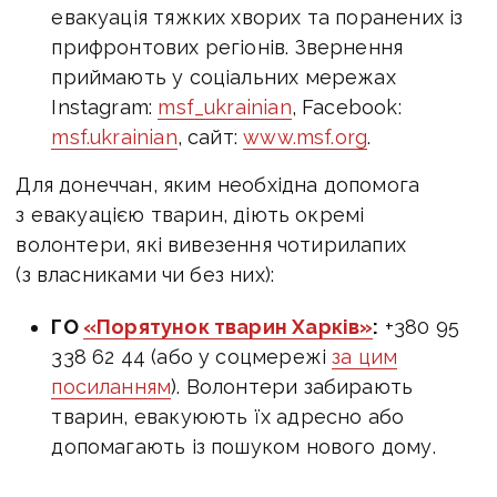
евакуація тяжких хворих та поранених із
прифронтових регіонів. Звернення
приймають у соціальних мережах
Instagram:
msf_ukrainian
, Facebook:
msf.ukrainian
, сайт:
www.msf.org
.
Для донеччан, яким необхідна допомога
з евакуацією тварин, діють окремі
волонтери, які вивезення чотирилапих
(з власниками чи без них):
ГО
«Порятунок тварин Харків»
:
+380 95
338 62 44 (або у соцмережі
за цим
посиланням
). Волонтери забирають
тварин, евакуюють їх адресно або
допомагають із пошуком нового дому.