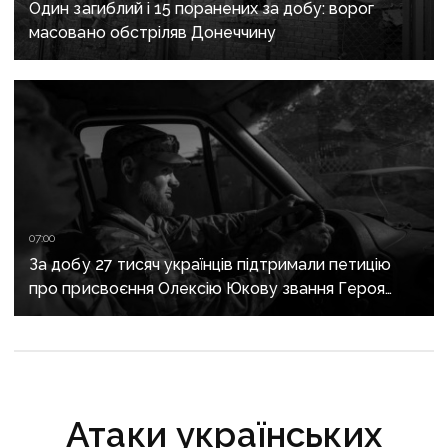
Один загиблий і 15 поранених за добу: ворог
масовано обстріляв Донеччину
07:00
За добу 27 тисяч українців підтримали петицію
про присвоєння Олексію Юкову звання Героя
України посмертно
Атаки українських