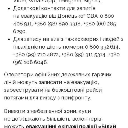
Viber, WhatsApp, Telegram, Signal);
Додаткові контакти для запитів
на евакуацію від Донецької ОВА: 0 800
408 911, +380 (98) 890 3318, +380 (66) 285
6290.
Для запису на вивіз тяжкохворих і людей з
інвалідністю діють номери: 0 800 332 614,
+380 (99) 710 4872, +380 (99) 311 5314, +380
(96) 108 6048.
Оператори офіційних державних гарячих
ліній можуть записати на евакуацію,
зареєструвати на безкоштовні рейси
потягами для виїзду з прифронту.
Вивезти з небезпечної зони, куди
не доїжджають більшість волонтерів,
можуть
евакуаційні екіпажі поліції «Білий