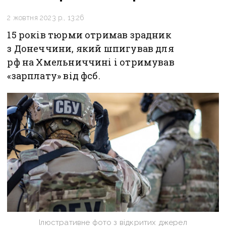
2 жовтня 2023 р., 13:26
15 років тюрми отримав зрадник
з Донеччини, який шпигував для
рф на Хмельниччині і отримував
«зарплату» від фсб.
Ілюстративне фото з відкритих джерел