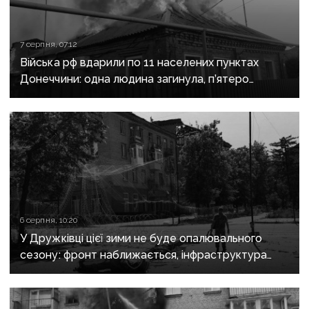
7 серпня, 07:12
Війська рф вдарили по 11 населених пунктах
Донеччини: одна людина загинула, п’ятеро
поранені
6 серпня, 10:20
У Дружківці цієї зими не буде опалювального
сезону: фронт наближається, інфраструктура
критично зруйнована