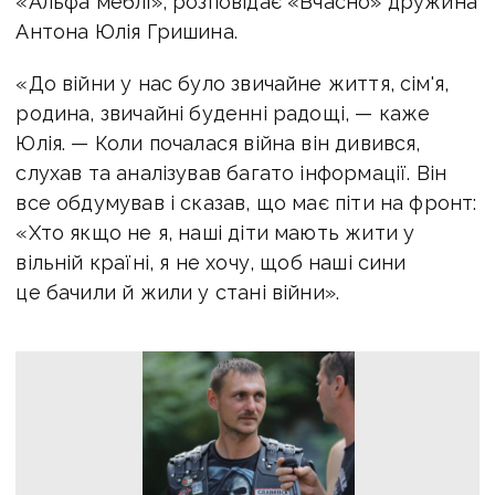
«Альфа меблі», розповідає «Вчасно» дружина
Антона Юлія Гришина.
«До війни у
нас було звичайне життя, сім'я,
родина, звичайні буденні радощі, —
каже
Юлія. —
Коли почалася війна він дивився,
слухав та аналізував багато інформації. Він
все обдумував і сказав, що має піти на фронт:
«Хто якщо не я, наші діти мають жити у
вільній країні, я не хочу, щоб наші сини
це бачили й жили у стані війни».