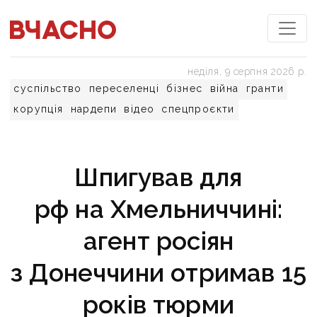
неділя, 9 серпня 2026 р.
суспільство
переселенці
бізнес
війна
гранти
корупція
нардепи
відео
спецпроєкти
Шпигував для
рф на Хмельниччині:
агент росіян
з Донеччини отримав 15
років тюрми