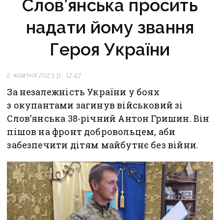
Слов’янська просить
надати йому звання
Героя України
2 жовтня 2023 р., 12:47
За незалежність України у боях
з окупантами загинув військовий зі
Слов’янська 38-річний Антон Гришин. Він
пішов на фронт добровольцем, аби
забезпечити дітям майбутнє без війни.