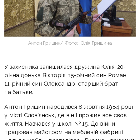
Антон Гришин/ Фото: Юлія Гришина
У захисника залишилася дружина Юлія, 20-
річна донька Вікторія, 15-річний син Роман,
11-річний син Олександр, старший брат
та батьки.
Антон Гришин народився 8 жовтня 1984 році
у місті Слов’янськ, де він і прожив все своє
життя. Навчався у школі № 15. До війни
працював майстром на меблевій фабриці