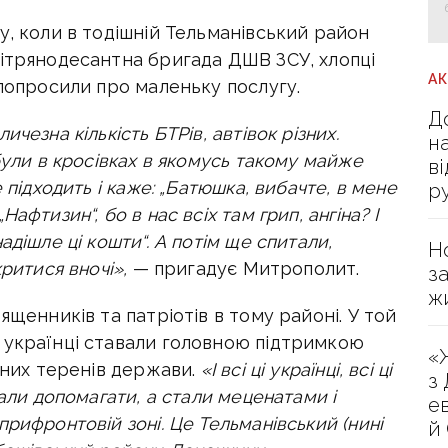
у, коли в тодішній Тельманівський район
вітрянодесантна бригада ДШВ ЗСУ, хлопці
А
 попросили про маленьку послугу.
Д
чезна кількість БТРів, автівок різних.
н
були в кросівках в якомусь такому майже
в
 підходить і каже: „Батюшка, вибачте, в мене
р
афтизин“, бо в нас всіх там грип, ангіна? І
адішле ці кошти“. А потім ще спитали,
Н
ритися вночі»,
— пригадує Митрополит.
з
ж
ященників та патріотів в тому районі. У той
 українці ставали головною підтримкою
«
ідних теренів держави.
«І всі ці українці, всі ці
з
чали допомагати, а стали меценатами і
е
рифронтовій зоні. Це Тельманівський (нині
й