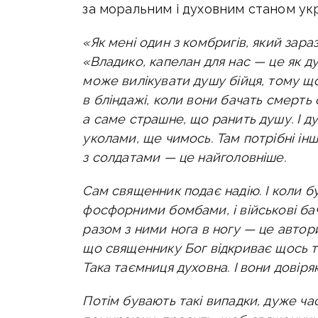
за моральним і духовним станом укр
«Як мені один з комбригів, який зар
«Владико, капелан для нас — це як ду
може вилікувати душу бійця, тому що 
в бліндажі, коли вони бачать смерть с
а саме страшне, що ранить душу. І д
уколами, ще чимось. Там потрібні інш
з солдатами — це найголовніше.
Сам священник подає надію. І коли 
фосфорними бомбами, і військові бач
разом з ними нога в ногу — це авторит
що священнику Бог відкриває щось та
Така таємниця духовна. І вони довір
Потім бувають такі випадки, дуже час