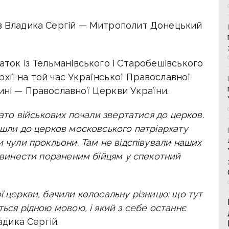
ів Владика Сергій — Митрополит Донецький
аток із Тельманівського і Старобешівського
хії на той час Української Православної
ині — Православної Церкви України.
гато військових почали звертатися до церков.
йшли до церков московського патріархату
и чули прокльони. Там не відспівували наших
и винести пораненим бійцям у спекотний
ї церкви, бачили колосальну різницю: що тут
ться рідною мовою, і який з себе останнє
дика Сергій.