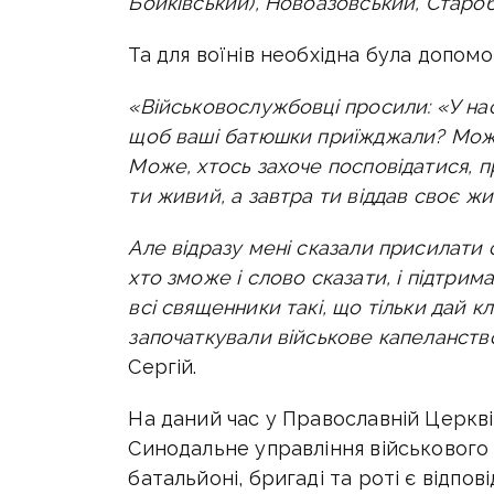
Бойківський), Новоазовський, Старо
Та для воїнів необхідна була допом
«Військовослужбовці просили: «У нас
щоб ваші батюшки приїжджали? Мож
Може, хтось захоче посповідатися, п
ти живий, а завтра ти віддав своє жи
Але відразу мені сказали присилати 
хто зможе і слово сказати, і підтрима
всі священники такі, що тільки дай к
започаткували військове капеланство
Сергій.
На даний час у Православній Церкв
Синодальне управління військовог
батальйоні, бригаді та роті є відпов