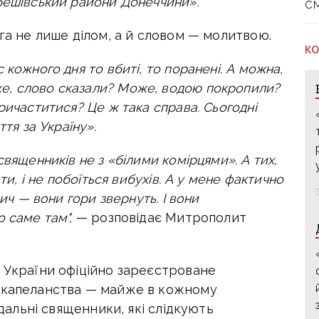
бешівський райони Донеччини».
с
ога не лише ділом, а й словом — молитвою.
КО
 кожного дня то вбиті, то поранені. А можна,
е, слово сказали? Може, водою покропили?
ричаститися? Це ж така справа. Сьогодні
ття за Україну».
священників не з «білими комірцями». А тих,
ти, і не побоїться вибухів. А у мене фактично
лич — вони гори звернуть. І вони
 саме там",
— розповідає Митрополит
і України офіційно зареєстроване
о капеланства — майже в кожному
ідальні священники, які слідкують