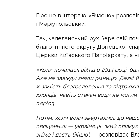
Про це в інтерв'ю «Вчасно» розпов
і Маріупольський.
Так, капеланський рух бере свій поч
благочинного округу Донецької єпар
Церкви Київського Патріархату, а н
«Коли почалася війна в 2014 році, ба
Але не завжди знали різницю. Деякі 
й замість благословення та підтримк
хлопців, навіть стакан води не могл
період.
Потім, коли вони звертались до нашо
священник — українець, який спілкує
зніме і дасть бійцю",
— розповідає Вла