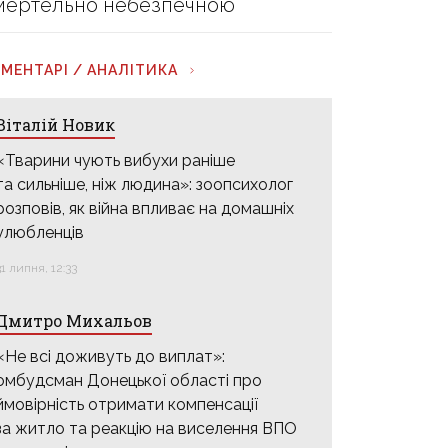
мертельно небезпечною
МЕНТАРІ / АНАЛІТИКА
Віталій Новик
«Тварини чують вибухи раніше
та сильніше, ніж людина»: зоопсихолог
розповів, як війна впливає на домашніх
улюбленців
31 липня, 12:33
Дмитро Михальов
«Не всі доживуть до виплат»:
омбудсман Донецької області про
ймовірність отримати компенсації
за житло та реакцію на виселення ВПО