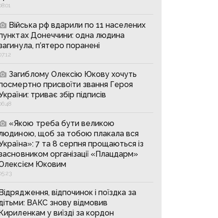
08:01
Війська рф вдарили по 11 населених
пунктах Донеччини: одна людина
загинула, п’ятеро поранені
07:12
Загиблому Олексію Юкову хочуть
посмертно присвоїти звання Героя
України: триває збір підписів
06:48
«Якою треба бути великою
людиною, щоб за тобою плакала вся
Україна»: 7 та 8 серпня прощаються із
засновником організації «Плацдарм»
Олексієм Юковим
05:23
Відрядження, відпочинок і поїздка за
дітьми: ВАКС знову відмовив
Кириленкам у виїзді за кордон