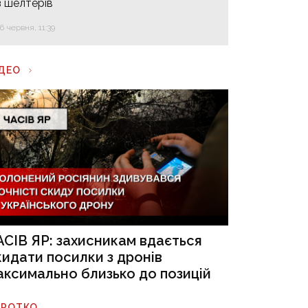
з шелтерів
16 червня, 11:39
ІДЕО
АСІВ ЯР: захисникам вдається
кидати посилки з дронів
аксимально близько до позицій
ОРОТКО