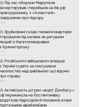
Під час оборони Маріуполя
дезертирував і перейшов на бік рф:
прикордоннику з «Азовсталі»
повідомили про підозру
11:03
Зруйновані сходи, палаючі квартири
й провалля під ногами: як рятували
людей із багатоповерхівки
в Краматорську
10:17
Російського військового вперше
в Україні судять за сексуальне
насильство над цивільною: що відомо
про справу
09:05
Активізують штурм «воріт Донбасу»:
рф перекинула на Костянтинівку
додаткові підрозділи й поновила атаки
тритонними авіабомбами