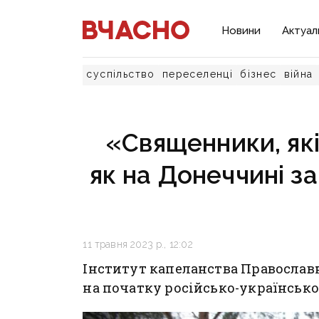
Новини
Актуал
суспільство
переселенці
бізнес
війна
«Священники, які 
як на Донеччині з
11 травня 2023 р., 12:02
Інститут капеланства Православ
на початку російсько-української