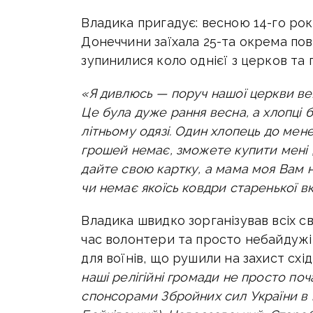
Владика пригадує: весною 14-го рок
Донеччини заїхала 25-та окрема по
зупинилися коло однієї з церков та
«Я дивлюсь — поруч нашої церкви вели
Це була дуже рання весна, а хлопці 
літньому одязі. Один хлопець до мене
грошей немає, зможете купити мені „Н
дайте свою картку, а мама моя Вам н
чи немає якоїсь ковдри старенької вк
Владика швидко зорганізував всіх св
час волонтери та просто небайдужі
для воїнів, що рушили на захист сх
наші релігійні громади не просто по
спонсорами Збройних сил України в п