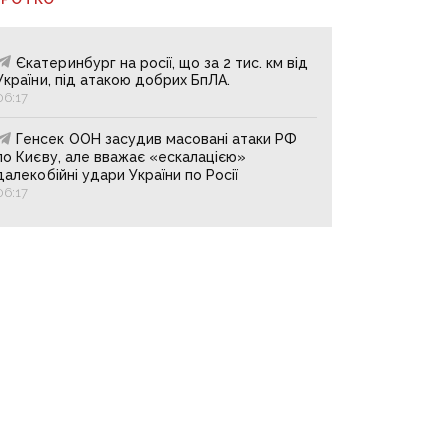
Єкатеринбург на росії, що за 2 тис. км від
України, під атакою добрих БпЛА.
06:17
Генсек ООН засудив масовані атаки РФ
по Києву, але вважає «ескалацією»
далекобійні удари України по Росії
06:17