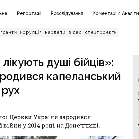
ьне
Репортажі
Розслідування
Коментарі / Аналіти
гранти
корупція
нардепи
відео
спецпроєкти
лікують душі бійців»:
ародився капеланський
рух
ної Церкви України зародився
 війни у 2014 році на Донеччині.