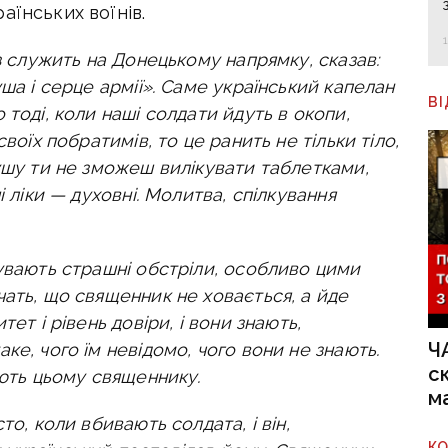
аїнських воїнів.
аз служить на Донецькому напрямку, сказав:
ша і серце армії». Саме український капелан
В
тоді, коли наші солдати йдуть в окопи,
воїх побратимів, то це ранить не тільки тіло,
ушу ти не зможеш вилікувати таблетками,
і ліки — духовні. Молитва, спілкування
бувають страшні обстріли, особливо цими
ать, що священник не ховається, а йде
ет і рівень довіри, і вони знають,
Ч
ке, чого їм невідомо, чого вони не знають.
с
яють цьому священнику.
м
то, коли вбивають солдата, і він,
К