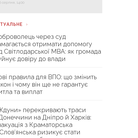
6 серпня, 14:00
КТУАЛЬНЕ
оброволець через суд
амагається отримати допомогу
ід Світлодарської МВА: як громада
уйнує довіру до влади
ові правила для ВПО: що змінить
акон і чому він ще не гарантує
итла та виплат
Ждуни» перекривають траси
 Донеччини на Дніпро й Харків:
вакуація з Краматорська
 Слов’янська ризикує стати