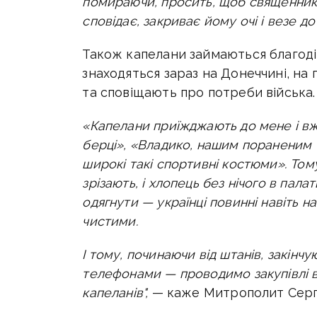
помираючи, просить, щоб священник
сповідає, закриває йому очі і везе до
Також капелани займаються благодійн
знаходяться зараз на Донеччині, на 
та сповіщають про потреби війська.
«Капелани приїжджають до мене і вже
берці», «Владико, нашим пораненим т
широкі такі спортивні костюми». Том
зрізають, і хлопець без нічого в пала
одягнути — українці повинні навіть 
чистими.
І тому, починаючи від штанів, закін
телефонами — проводимо закупівлі 
капеланів",
— каже Митрополит Серг