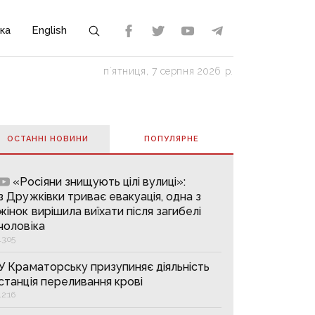
ка
English
пʼятниця, 7 серпня 2026 р.
ОСТАННІ НОВИНИ
ПОПУЛЯРНE
«Росіяни знищують цілі вулиці»:
з Дружківки триває евакуація, одна з
жінок вирішила виїхати після загибелі
чоловіка
13:05
У Краматорську призупиняє діяльність
станція переливання крові
12:16