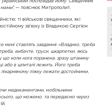
 український посповідав йому. Священник
 мами",
— пояснює Митрополит.
істю: ті військові священники, які
постійному зв’язку із Владикою Сергієм
 мені ставлять завдання: «Владико, треба
реба, вибачте, труси, шкарпетки, якісь
у що коли нога поранена, зразу штанину
тці або в шпиталі лежить. Його треба
на лікарняному ліжку лежати достойними,
чуючи медикаментами, мобільними
всього, що можемо, та передаємо через
ій.