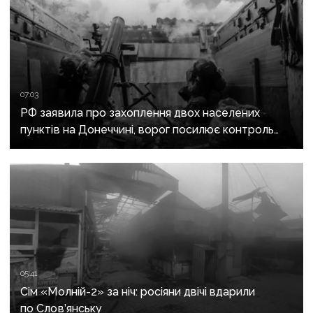
07:03
РФ заявила про захоплення двох населених
пунктів на Донеччині, ворог посилює контроль
над дорогами до Слов’янська
05:41
Сім «Молній-2» за ніч: росіяни двічі вдарили
по Слов’янську