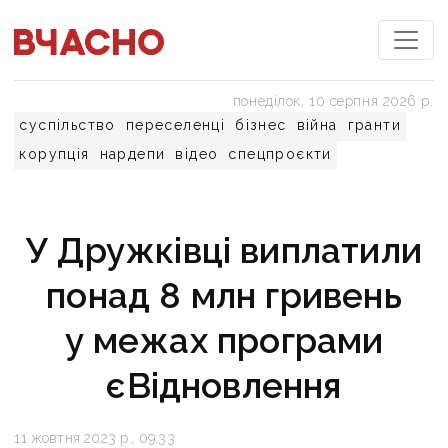
понеділок, 10 серпня 2026 р.
суспільство
переселенці
бізнес
війна
гранти
корупція
нардепи
відео
спецпроєкти
У Дружківці виплатили
понад 8 млн гривень
у межах програми
єВідновлення
11 жовтня 2023 р., 09:33