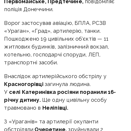
Первомайське, Предтечине,
повідомляє
поліція Донеччини.
Ворог застосував авіацію, БПЛА, РСЗВ
«Ураган», «Град», артилерію, танки.
Пошкоджено 19 цивільних об'єктів — 11
житлових будинків, залізничний вокзал,
котельню, господарчі споруди, ЛЕП,
транспортні засоби.
Внаслідок артилерійського обстрілу у
Красногорівці
загинула людина.
У
селі Катеринівка росіяни поранили 16-
річну дитину.
Ще одну цивільну особу
травмовано в
Неліпівці.
З «Ураганів» та артилерії окупанти
обстріляли
Очеретине,
зруйнували 2