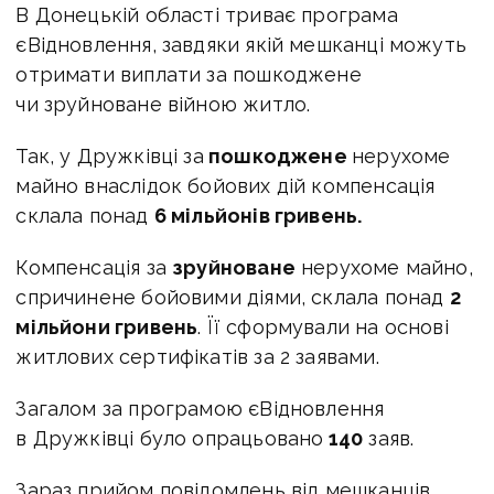
В Донецькій області триває програма
єВідновлення, завдяки якій мешканці можуть
отримати виплати за пошкоджене
чи зруйноване війною житло.
Так, у Дружківці
за
пошкоджене
нерухоме
майно внаслідок бойових дій к
омпенсація
склала понад
6 мільйонів гривень.
Компенсація за
зруйноване
нерухоме майно,
спричинене бойовими діями, склала понад
2
мільйони гривень
. Її сформували на основі
житлових сертифікатів за 2 заявами.
Загалом за програмою єВідновлення
в Дружківці було опрацьовано
140
заяв.
Зараз прийом повідомлень від мешканців