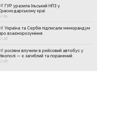
ГУР уразила Ільський НПЗ у
Краснодарському краї
12:49
Україна та Сербія підписали меморандум
про взаєморозуміння
12:48
росіяни влучили в рейсовий автобус у
Нікополі — є загиблий та поранений
12:48