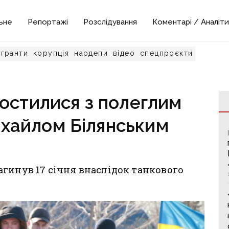
ьне
Репортажі
Розслідування
Коментарі / Аналіти
гранти
корупція
нардепи
відео
спецпроєкти
остилися з полеглим
хайлом Білянським
гинув 17 січня внаслідок танкового