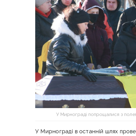
У Мирнограді попрощалися з пол
У Мирнограді в останній шлях прове