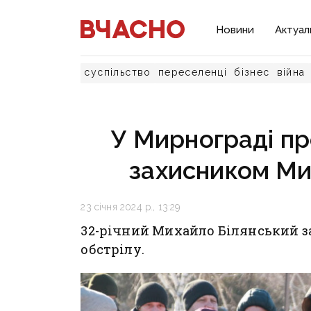
Новини
Актуал
суспільство
переселенці
бізнес
війна
У Мирнограді пр
захисником Ми
23 січня 2024 р., 13:29
32-річний Михайло Білянський за
обстрілу.