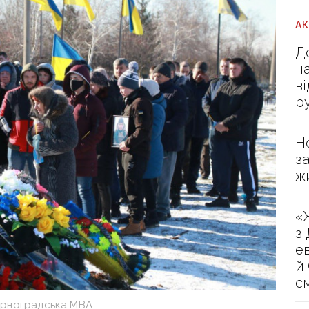
А
Д
н
в
р
Н
з
ж
«
з
е
й
с
рноградська МВА