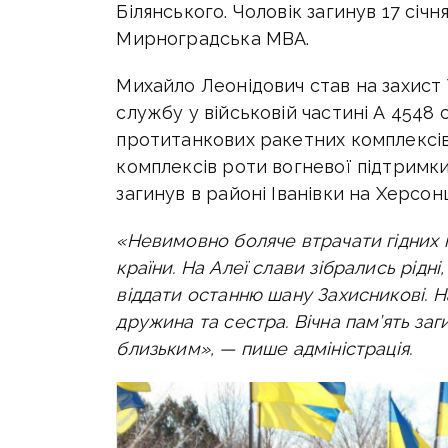
Білянського. Чоловік загинув 17 січ
Мирноградська МВА.
Михайло Леонідович став на захист 
службу у військовій частині А 4548
протитанкових ракетних комплексі
комплексів роти вогневої підтримки
загинув в районі Іванівки на Херсон
«Невимовно боляче втрачати гідних па
країни.
На Алеї слави зібрались рідні,
віддати останню шану Захисникові.
Н
дружина та сестра.
Вічна пам’ять заг
близьким», — пише адміністрація.