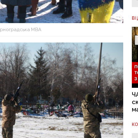
В
рноградська МВА
Ч
с
м
К