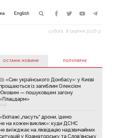
ка
English
субота, 8 серпня 2026 р.
ОСТАННІ НОВИНИ
ПОПУЛЯРНE
«Син українського Донбасу»: у Києві
прощаються із загиблим Олексієм
Юковим — пошуковцем загону
«Плацдарм»
10:47
«Екіпажі „пасуть“ дрони, їдемо
не на кожен виклик»: куди ДСНС
не виїжджає на ліквідацію надзвичайних
ситуацій у Краматорську та Слов’янську