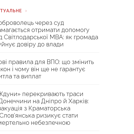
КТУАЛЬНЕ
оброволець через суд
амагається отримати допомогу
ід Світлодарської МВА: як громада
уйнує довіру до влади
ові правила для ВПО: що змінить
акон і чому він ще не гарантує
итла та виплат
Ждуни» перекривають траси
 Донеччини на Дніпро й Харків:
вакуація з Краматорська
 Слов’янська ризикує стати
мертельно небезпечною