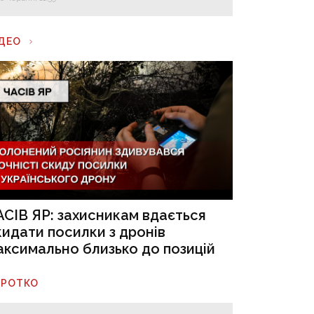
ІДЕО
АСІВ ЯР: захисникам вдається
кидати посилки з дронів
аксимально близько до позицій
ОРОТКО