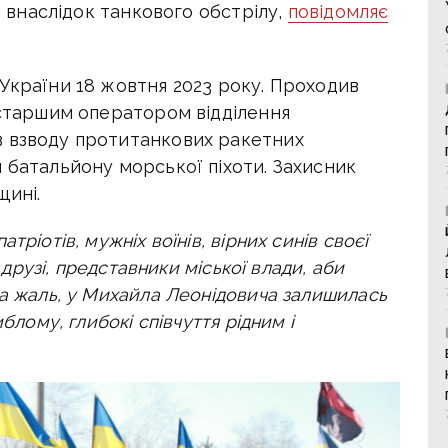
ня внаслідок танкового обстрілу,
повідомляє
України 18 жовтня 2023 року.
Проходив
 старшим оператором відділення
в взводу протитанкових ракетних
 батальйону морської піхоти.
Захисник
щині.
тріотів, мужніх воїнів, вірних синів своєї
 друзі, представники міської влади, аби
а жаль, у Михайла Леонідовича залишилась
иблому, глибокі співчуття рідним і