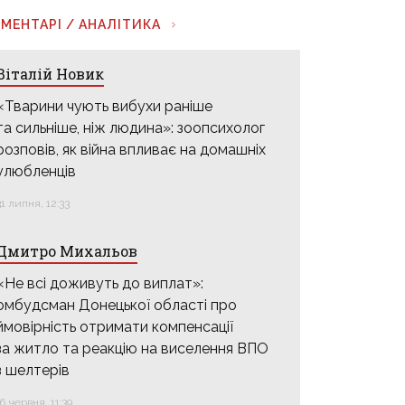
МЕНТАРІ / АНАЛІТИКА
Віталій Новик
«Тварини чують вибухи раніше
та сильніше, ніж людина»: зоопсихолог
розповів, як війна впливає на домашніх
улюбленців
31 липня, 12:33
Дмитро Михальов
«Не всі доживуть до виплат»:
омбудсман Донецької області про
ймовірність отримати компенсації
за житло та реакцію на виселення ВПО
з шелтерів
16 червня, 11:39