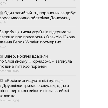
09:00
Один загиблий і 15 поранених за добу:
ворог масовано обстріляв Донеччину
07:08
За добу 27 тисяч українців підтримали
петицію про присвоєння Олексію Юкову
звання Героя України посмертно
07:00
Відео. Росіяни вдарили
по Слов’янську «Торнадо-С»: загинула
людина, п’ятеро поранені
7 серпня, 16:27
«Росіяни знищують цілі вулиці»:
з Дружківки триває евакуація, одна з
жінок вирішила виїхати після загибелі
чоловіка
7 серпня, 13:05