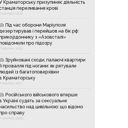
У Краматорську призупиняє діяльність
станція переливання крові
7 серпня, 12:16
Під час оборони Маріуполя
дезертирував і перейшов на бік рф:
прикордоннику з «Азовсталі»
повідомили про підозру
7 серпня, 11:03
Зруйновані сходи, палаючі квартири
й провалля під ногами: як рятували
людей із багатоповерхівки
в Краматорську
7 серпня, 10:17
Російського військового вперше
в Україні судять за сексуальне
насильство над цивільною: що відомо
про справу
7 серпня, 09:05