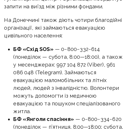
запити на виїзд між різними фондами.
На Донеччині також діють чотири благодійні
організації, які займаються евакуацією
цивільного населення:
БФ «Схід SOS»
— 0−800−332−614
(понеділок — субота,
8:00—18:00
), а також
у месенджерах: 997 104 872 (Viber), 961
086 048 (Telegram). Займаються
евакуацією маломобільних та літніх
людей, людей з інвалідністю. Волонтери
можуть допомогти із медичною
евакуацією та пошуком спеціалізованого
житла.
БФ «Янголи спасіння»
— 0−800−334−620
(понеділок — п’ятниця,
8:00—18:00
; субота,