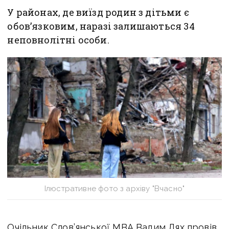
У районах, де виїзд родин з дітьми є
обов’язковим, наразі залишаються 34
неповнолітні особи.
Ілюстративне фото з архіву "Вчасно"
Очільник Слов’янської МВА Вадим Лях провів