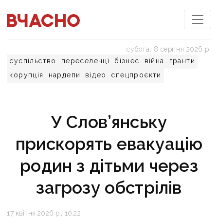
субота, 8 серпня 2026 р.
суспільство
переселенці
бізнес
війна
гранти
корупція
нардепи
відео
спецпроєкти
У Слов’янську
прискорять евакуацію
родин з дітьми через
загрозу обстрілів
17 квітня 2026 р., 10:22