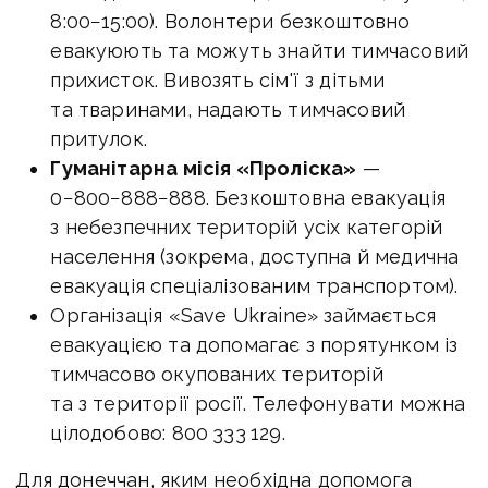
8:00−15:00). Волонтери безкоштовно
евакуюють та можуть знайти тимчасовий
прихисток. Вивозять сім'ї з дітьми
та тваринами, надають тимчасовий
притулок.
Гуманітарна місія «Проліска»
—
0−800−888−888. Безкоштовна евакуація
з небезпечних територій усіх категорій
населення (зокрема, доступна й медична
евакуація спеціалізованим транспортом).
Організація «Save Ukraine» займається
евакуацією та допомагає з порятунком із
тимчасово окупованих територій
та з території росії. Телефонувати можна
цілодобово: 800 333 129.
Для донеччан, яким необхідна допомога