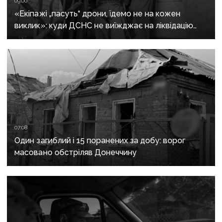
09:00
«Екіпажі „пасуть“ дрони, їдемо не на кожен
виклик»: куди ДСНС не виїжджає на ліквідацію
надзвичайних ситуацій у Краматорську
та Слов’янську
07:08
Один загиблий і 15 поранених за добу: ворог
масовано обстріляв Донеччину