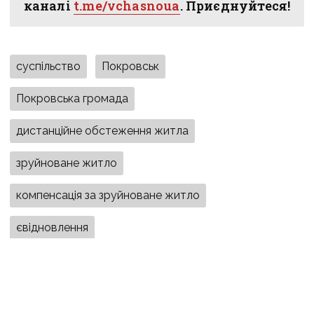
каналі
t.me/vchasnoua
. Приєднуйтеся!
суспільство
Покровськ
Покровська громада
дистанційне обстеження житла
зруйноване житло
компенсація за зруйноване житло
євідновлення
ПОДІЛИТИСЯ У СОЦМЕРЕЖАХ: