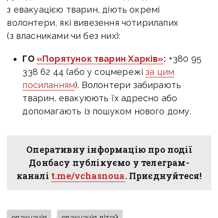
з евакуацією тварин, діють окремі
волонтери, які вивезення чотирилапих
(з власниками чи без них):
ГО
«Порятунок тварин Харків»
:
+380 95
338 62 44 (або у соцмережі
за цим
посиланням
). Волонтери забирають
тварин, евакуюють їх адресно або
допомагають із пошуком нового дому.
Оперативну інформацію про події
Донбасу публікуємо у телеграм-
каналі
t.me/vchasnoua
. Приєднуйтеся!
евакуація
евакуація дітей