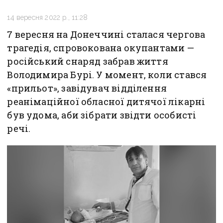
14 вересня 2022 р., 11:28
7 вересня на Донеччині сталася чергова
трагедія, спровокована окупантами —
російський снаряд забрав життя
Володимира Бурі. У момент, коли стався
«прильот», завідувач відділення
реанімаційної обласної дитячої лікарні
був удома, аби зібрати звідти особисті
речі.