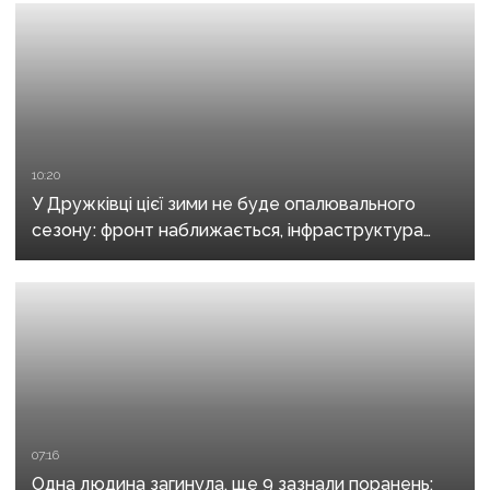
10:20
У Дружківці цієї зими не буде опалювального
сезону: фронт наближається, інфраструктура
критично зруйнована
07:16
Одна людина загинула, ще 9 зазнали поранень: