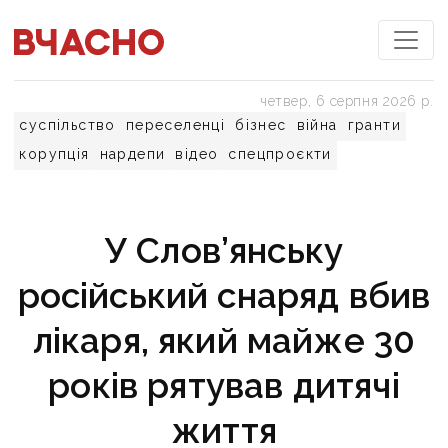
четвер, 6 серпня 2026 р.
суспільство
переселенці
бізнес
війна
гранти
корупція
нардепи
відео
спецпроєкти
У Слов’янську
російський снаряд вбив
лікаря, який майже 30
років рятував дитячі
життя