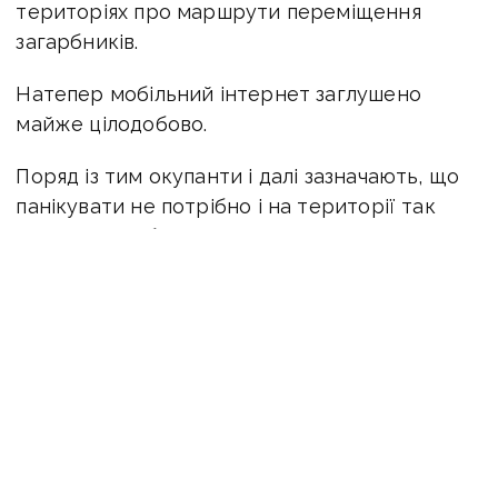
територіях про маршрути переміщення
загарбників.
Натепер мобільний інтернет заглушено
майже цілодобово.
Поряд із тим окупанти і далі зазначають, що
панікувати не потрібно і на території так
званої республіки нічого екстраординарного
не відбувається. На тлі черг з цивільних
автівок на кордоні з рф та пунктах пропуску
у Щасті та Станиці Луганській, а також колон
техніки рашистів, які хаотично рухаються
захопленими населеними пунктами, такі
завірення викликають сумніви.
Гроші за ненадання послуг оператор не