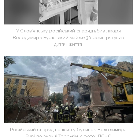
У Слов’янську російський снаряд вбив лікаря
Володимира Бурю, який майже 30 років рятував
дитячі життя
Російський снаряд поцілив у будинок Володимира
Бурі по вулиці Торській / фото: ДСНС