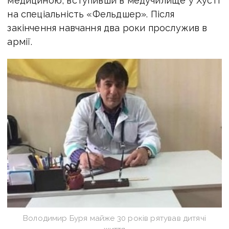
медициною, вступивши в медучилище у Хусті
на спеціальність «Фельдшер». Після
закінчення навчання два роки прослужив в
армії.
Володимир Буря майже 30 років рятував дитячі