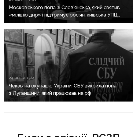
Московського попа зі Слов’янська, який святив
«міліцію днр» і підтримує росіян, київська УПЦ
хоче «підвищити»
24 квітня, 13:44
Чекав на окупацію України: СБУ викрила попа
з Луганщини, який працював на рф