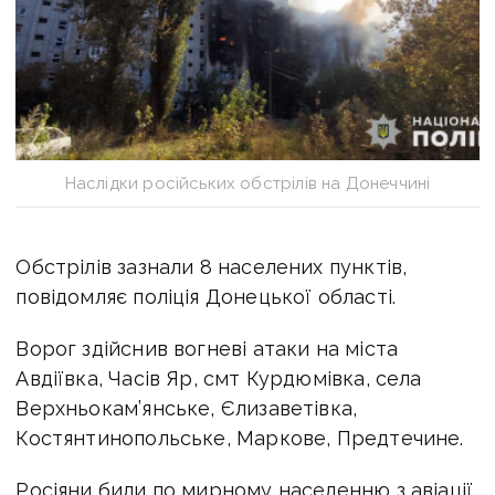
Наслідки російських обстрілів на Донеччині
Обстрілів зазнали 8 населених пунктів,
повідомляє поліція Донецької області.
Ворог здійснив вогневі атаки на міста
Авдіївка, Часів Яр, смт Курдюмівка, села
Верхньокам’янське, Єлизаветівка,
Костянтинопольське, Маркове, Предтечине.
Росіяни били по мирному населенню з авіації,