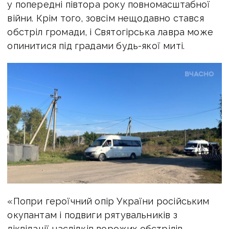
у попередні півтора року повномасштабної
війни. Крім того, зовсім нещодавно стався
обстріл громади, і Святогірська лавра може
опинитися під градами будь-якої миті.
«Попри героїчний опір України російським
окупантам і подвиги рятувальників з
ліквідації наслідків ворожих обстрілів,