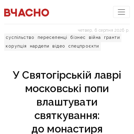
четвер, 6 серпня 2026 р.
суспільство
переселенці
бізнес
війна
гранти
корупція
нардепи
відео
спецпроєкти
У Святогірській лаврі
московські попи
влаштувати
святкування:
до монастиря