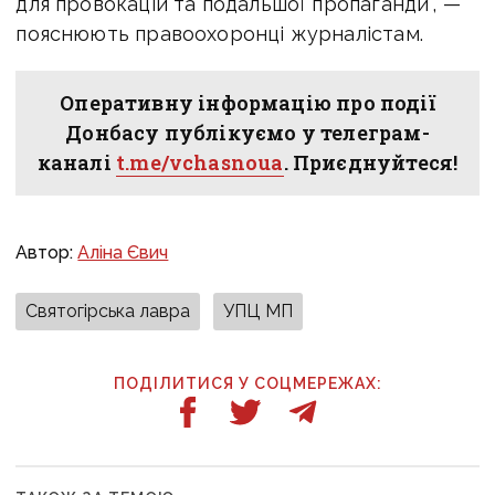
для провокацій та подальшої пропаганди", —
пояснюють правоохоронці журналістам.
Оперативну інформацію про події
Донбасу публікуємо у телеграм-
каналі
t.me/vchasnoua
. Приєднуйтеся!
Автор:
Аліна Євич
Святогірська лавра
УПЦ МП
ПОДІЛИТИСЯ У СОЦМЕРЕЖАХ: