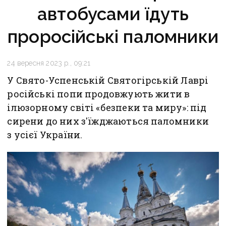
автобусами їдуть
проросійські паломники
24 вересня 2023 р., 09:21
У Свято-Успенській Святогірській Лаврі
російські попи продовжують жити в
ілюзорному світі «безпеки та миру»: під
сирени до них з'їжджаються паломники
з усієї України.