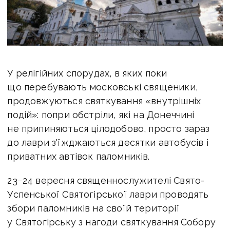
У релігійних спорудах, в яких поки
що перебувають московські священики,
продовжуються святкування «внутрішніх
подій»: попри обстріли, які на Донеччині
не припиняються цілодобово, просто зараз
до лаври з'їжджаються десятки автобусів і
приватних автівок паломників.
23−24 вересня священнослужителі Свято-
Успенської Святогірської лаври проводять
збори паломників на своїй території
у Святогірську з нагоди святкування Собору