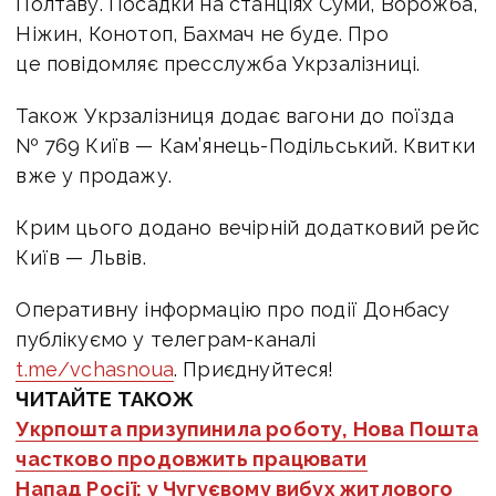
Полтаву. Посадки на станціях Суми, Ворожба,
Ніжин, Конотоп, Бахмач не буде. Про
це повідомляє пресслужба Укрзалізниці.
Також Укрзалізниця додає вагони до поїзда
№ 769 Київ — Кам’янець-Подільський. Квитки
вже у продажу.
Крим цього додано вечірній додатковий рейс
Київ — Львів.
Оперативну інформацію про події Донбасу
публікуємо у телеграм-каналі
t.me/vchasnoua
. Приєднуйтеся!
ЧИТАЙТЕ ТАКОЖ
Укрпошта призупинила роботу, Нова Пошта
частково продовжить працювати
Напад Росії: у Чугуєвому вибух житлового