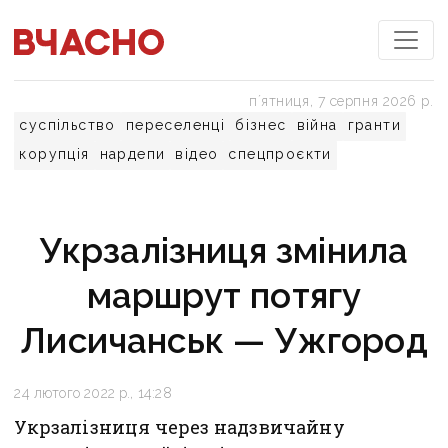
пʼятниця, 7 серпня 2026 р.
суспільство
переселенці
бізнес
війна
гранти
корупція
нардепи
відео
спецпроєкти
Укрзалізниця змінила
маршрут потягу
Лисичанськ — Ужгород
24 лютого 2022 р., 14:28
Укрзалізниця через надзвичайну