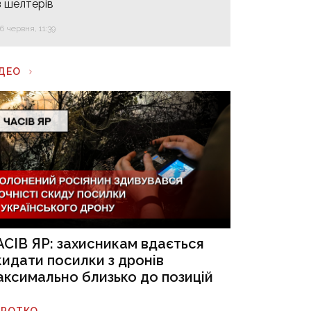
з шелтерів
16 червня, 11:39
ІДЕО
АСІВ ЯР: захисникам вдається
кидати посилки з дронів
аксимально близько до позицій
ОРОТКО