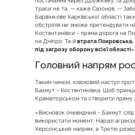
постачання через Дружківку та Доб
траси не та, — каже Сазонов. — Заб
Барвінкове Харківської області таки
обстрілів не зможе претендувати на
Костянтинівки – пряма дорога на П
на Дніпро. Та й
втрата Покровська, 
під загрозу оборону всієї області
»
Головний напрям рос
Таким чином, ключовий наступ прот
Бахмут – Костянтинівка. Щоб принц
Краматорськом та створити пряму 
«Висновок очевидний – Бахмут слід
використати момент. Наразі агресо
Херсонський напрям, а Третю резер