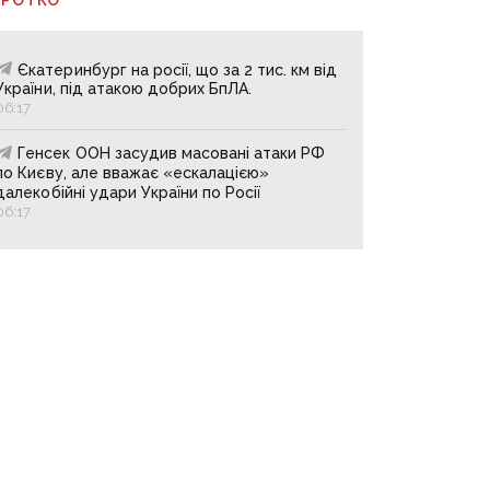
Єкатеринбург на росії, що за 2 тис. км від
України, під атакою добрих БпЛА.
06:17
Генсек ООН засудив масовані атаки РФ
по Києву, але вважає «ескалацією»
далекобійні удари України по Росії
06:17