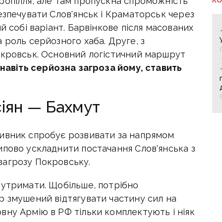
ропілля, але там пропускна спроможність
езпечувати Слов'янськ і Краматорськ через
й собі варіант. Барвінкове після масованих
 роль серйозного хаба. Друге, з
окровськ. Основний логістичний маршрут
навіть серйозна загроза йому, ставить
.
іян — Бахмут
ивник спробує розвивати за напрямом
ипово ускладнити постачання Слов'янська з
загрозу Покровську.
 утримати. Щобільше, потрібно
р змушений відтягувати частину сил на
вну Армію в РФ тільки комплектують і ніяк