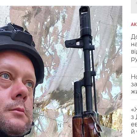
А
Д
н
в
р
Н
з
ж
«
з
е
й