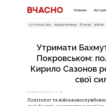
Новини
Актуал
суспільство
переселенці
бізнес
війна
Утримати Бахмут 
Покровськом: пол
Кирило Сазонов ро
свої си
9 серпня 2022 р., 12:05
Політолог та військовослужбовец