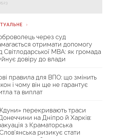
05:23
КТУАЛЬНЕ
оброволець через суд
амагається отримати допомогу
ід Світлодарської МВА: як громада
уйнує довіру до влади
ові правила для ВПО: що змінить
акон і чому він ще не гарантує
итла та виплат
Ждуни» перекривають траси
 Донеччини на Дніпро й Харків:
вакуація з Краматорська
 Слов’янська ризикує стати