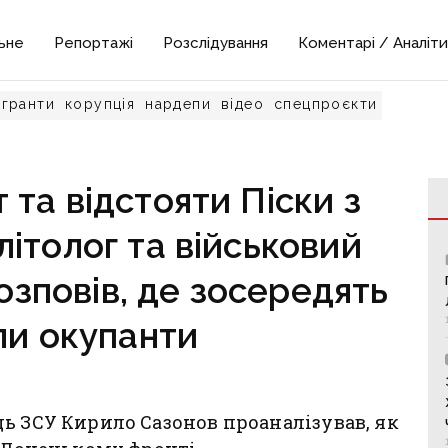
ьне
Репортажі
Розслідування
Коментарі / Аналіти
гранти
корупція
нардепи
відео
спецпроєкти
та відстояти Піски з
ітолог та військовий
зповів, де зосередять
ли окупанти
ь ЗСУ Кирило Сазонов проаналізував, як