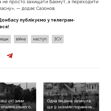
 не просто захищати Бахмут, а переходити
асну», — додає Сазонов.
Донбасу публікуємо у телеграм-
еся!
ецьк
війна
наступ
ЗСУ
0:20
6 серпня, 07:16
вці цієї зими
Одна людина загинула,
 опалювального
ще 9 зазнали поранень: