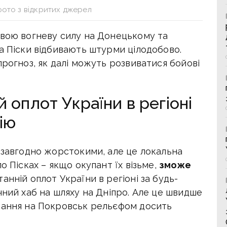
фото з відкритих джерел
свою вогневу силу на Донецькому та
а Піски відбивають штурми цілодобово.
прогноз, як далі можуть розвиватися бойові
 оплот України в регіоні
ію
 завгодно жорстокими, але це локальна
о Пісках – якщо окупант їх візьме,
зможе
танній оплот України в регіоні за будь-
чний хаб на шляху на Дніпро. Але це швидше
вання на Покровськ рельєфом досить