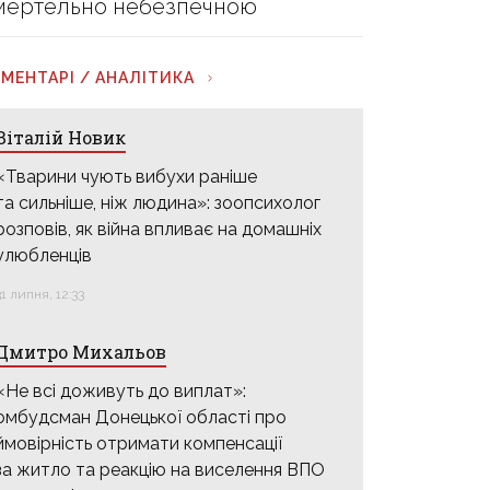
мертельно небезпечною
МЕНТАРІ / АНАЛІТИКА
Віталій Новик
«Тварини чують вибухи раніше
та сильніше, ніж людина»: зоопсихолог
розповів, як війна впливає на домашніх
улюбленців
31 липня, 12:33
Дмитро Михальов
«Не всі доживуть до виплат»:
омбудсман Донецької області про
ймовірність отримати компенсації
за житло та реакцію на виселення ВПО