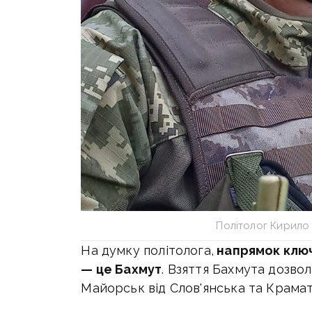
Політолог Кирило
На думку політолога,
напрямок ключ
— це Бахмут
. Взяття Бахмута дозвол
Майорськ від Слов'янська та Крама