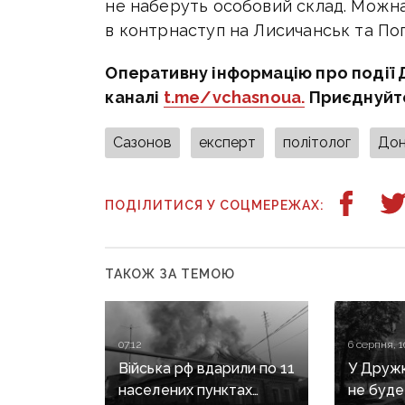
не наберуть особовий склад. Можна
в контрнаступ на Лисичанськ та Поп
Оперативну інформацію про події 
каналі
t.me/vchasnoua.
Приєднуйт
Сазонов
експерт
політолог
Дон
ПОДІЛИТИСЯ У СОЦМЕРЕЖАХ:
ТАКОЖ ЗА ТЕМОЮ
07:12
6 серпня, 1
Війська рф вдарили по 11
У Дружкі
населених пунктах
не буде