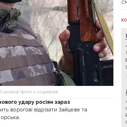
с
КО
 Сазонов/фото з соцмереж
ового удару росіян зараз
ить ворогові відрізати Зайцеве та
торська.