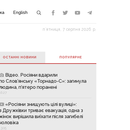
ка
English
пʼятниця, 7 серпня 2026 р.
ОСТАННІ НОВИНИ
ПОПУЛЯРНE
Відео. Росіяни вдарили
по Слов’янську «Торнадо-С»: загинула
людина, п’ятеро поранені
16:27
«Росіяни знищують цілі вулиці»:
з Дружківки триває евакуація, одна з
жінок вирішила виїхати після загибелі
чоловіка
13:05