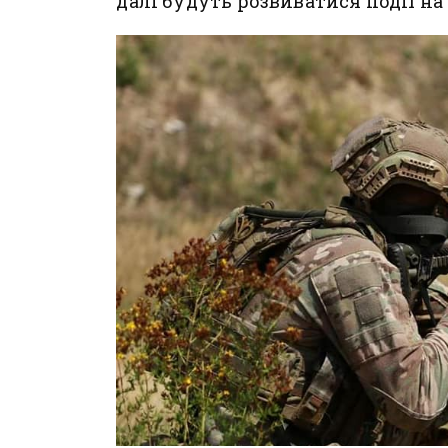
далі будуть розвиватися події н