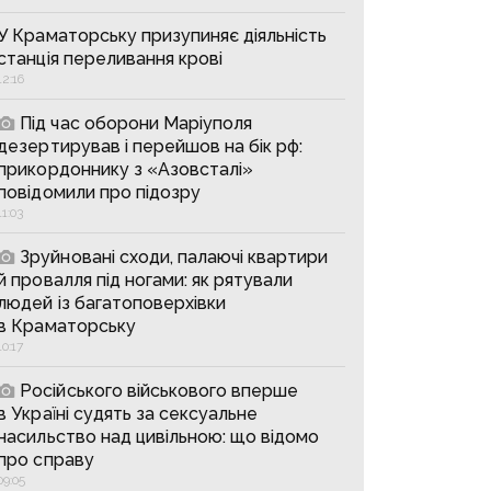
У Краматорську призупиняє діяльність
станція переливання крові
12:16
Під час оборони Маріуполя
дезертирував і перейшов на бік рф:
прикордоннику з «Азовсталі»
повідомили про підозру
11:03
Зруйновані сходи, палаючі квартири
й провалля під ногами: як рятували
людей із багатоповерхівки
в Краматорську
10:17
Російського військового вперше
в Україні судять за сексуальне
насильство над цивільною: що відомо
про справу
09:05