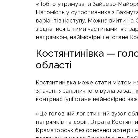
«Тобто утримувати Зайцево-Майорсь
Натомість у супротивника з Бахмута
варіантів наступу. Можна вийти на С
з'єднатися із тими частинами, які за
напрямком, найімовірніше, стане Кос
Костянтинівка — гол
області
Костянтинівка може стати містом на
Значення залізничного вузла зараз 
контрнаступі стане неймовірно важ
«Це головний логістичний вузол обла
напрямків та доріг. Втрата Костянт
Краматорськ без основної артерії н