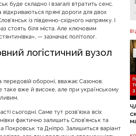
к буде складно і взагалі втратить сенс.
 відкриваються прямі дороги для двох
лов'янськ із південно-східного напрямку. І
раз стоять біля міста. Але ключовим
В
тянтинівка», — зазначає політолог.
овний логістичний вузол
 передовій обороні, вважає Сазонов.
не таке вже й високе, але при українському
ливим.
Ч
сті сьогодні. Саме тут розв'язка всіх
с
инівки фактично залишить Слов'янськ та
м
а Покровськ та Дніпро. Залишиться варіант
К