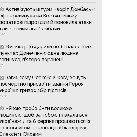
Активізують штурм «воріт Донбасу»:
рф перекинула на Костянтинівку
додаткові підрозділи й поновила атаки
тритонними авіабомбами
08:01
Війська рф вдарили по 11 населених
пунктах Донеччини: одна людина
загинула, п’ятеро поранені
07:12
Загиблому Олексію Юкову хочуть
посмертно присвоїти звання Героя
України: триває збір підписів
06:48
«Якою треба бути великою
людиною, щоб за тобою плакала вся
Україна»: 7 та 8 серпня прощаються із
засновником організації «Плацдарм»
Олексієм Юковим