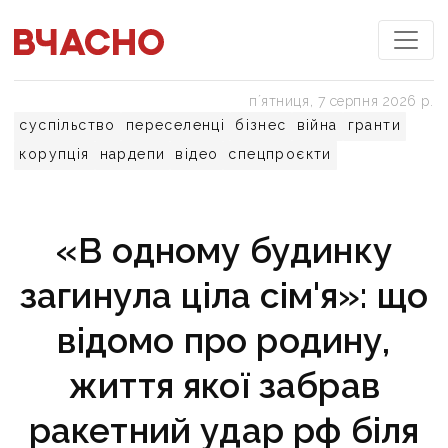
пʼятниця, 7 серпня 2026 р.
суспільство
переселенці
бізнес
війна
гранти
корупція
нардепи
відео
спецпроєкти
«В одному будинку
загинула ціла сім'я»: що
відомо про родину,
життя якої забрав
ракетний удар рф біля