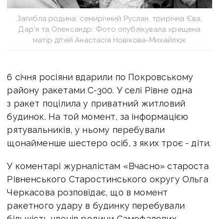
Загибла родина: семирічний Руслан, трирічна Єва,
Дар’я та Олександр. Фото опублікувала хрещена
матір дітей Анастасія Новікова-Михайлюк
6 січня росіяни вдарили по Покровському
району ракетами С-300. У селі Рівне одна
з ракет поцілила у приватний житловий
будинок. На той момент, за інформацією
рятувальників, у ньому перебували
щонайменше шестеро осіб, з яких троє - діти.
У коментарі журналістам «Вчасно» староста
Рівненського Старостинського округу Ольга
Черкасова розповідає, що в момент
ракетного удару в будинку перебували
більшість членів родини Самофалових —