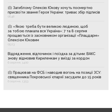
Загиблому Олексію Юкову хочуть посмертно
присвоїти звання Героя України: триває збір підписів
06:48
«Якою треба бути великою людиною, щоб
за тобою плакала вся Україна»: 7 та 8 серпня
прощаються із засновником організації «Плацдарм»
Олексієм Юковим
05:23
Відрядження, відпочинок і поїздка за дітьми: ВАКС
знову відмовив Кириленкам у виїзді за кордон
6 серпня, 14:00
Працював на ФСБ і наводив вогонь на позиції ЗСУ:
священника Покровської єпархії засудили до 15 років
6 серпня, 13:53