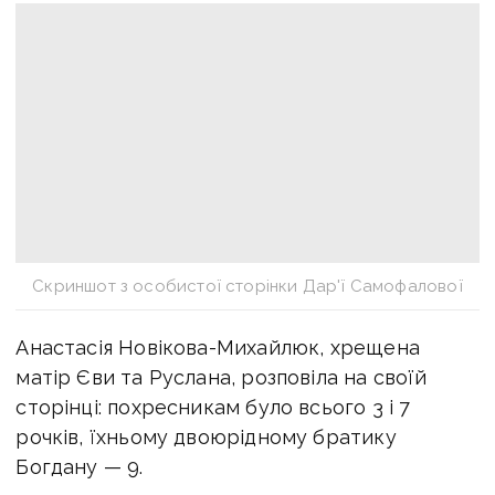
Скриншот з особистої сторінки Дар'ї Самофалової
Анастасія Новікова-Михайлюк, хрещена
матір Єви та Руслана, розповіла на своїй
сторінці: похресникам було всього 3 і 7
рочків, їхньому двоюрідному братику
Богдану — 9.