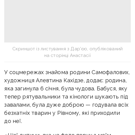
Скриншот із листування з Дар'єю, опублікований
на сторінці Анастасії
У соцмережах знайома родини Самофалових,
художниця Алевтина Кахідзе, додає: родина,
яка загинула 6 січня, була чудова. Бабуся, яку
тепер рятувальники та кінологи шукають під
завалами, була дуже доброю — годувала всіх
безхатніх тварин у Рівному, які приходили
до неї.