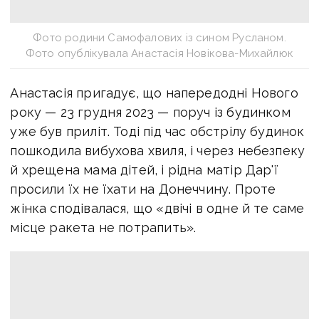
Фото родини Самофалових із сином Русланом.
Фото опублікувала Анастасія Новікова-Михайлюк
Анастасія пригадує, що напередодні Нового
року — 23 грудня 2023 — поруч із будинком
уже був приліт. Тоді під час обстрілу будинок
пошкодила вибухова хвиля, і через небезпеку
й хрещена мама дітей, і рідна матір Дар'ї
просили їх не їхати на Донеччину. Проте
жінка сподівалася, що «двічі в одне й те саме
місце ракета не потрапить».