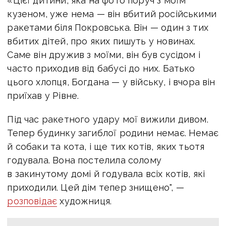
«Цієї дитини, яка на фото поруч з моїм
кузеном, уже нема — він вбитий російськими
ракетами біля Покровська. Він — один з тих
вбитих дітей, про яких пишуть у новинах.
Саме він дружив з моїми, він був сусідом і
часто приходив від бабусі до них. Батько
цього хлопця, Богдана — у війську, і вчора він
приїхав у Рівне.
Під час ракетного удару мої вижили дивом.
Тепер будинку загиблої родини немає. Немає
й собаки та кота, і ще тих котів, яких тьотя
годувала. Вона постелила солому
в закинутому домі й годувала всіх котів, які
приходили. Цей дім тепер знищено", —
розповідає
художниця.