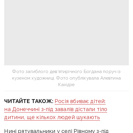
Фото загиблого дев’ятирічного Богдана поруч із
кузеном художниці. Фото опублікувала Алевтина
Кахідзе
ЧИТАЙТЕ ТАКОЖ:
Росія вбиває дітей:
на Донеччині з-під завалів дістали тіло
дитини, ще кількох людей шукають
Нині рятувальники у селі Рівному з-під