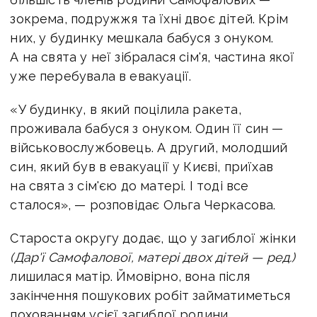
зокрема, подружжя та їхні двоє дітей. Крім
них, у будинку мешкала бабуся з онуком.
А на свята у неї зібралася сім'я, частина якої
уже перебувала в евакуації.
«У будинку, в який поцілила ракета,
проживала бабуся з онуком. Один її син —
військовослужбовець. А другий, молодший
син, який був в евакуації у Києві, приїхав
на свята з сім'єю до матері. І тоді все
сталося», — розповідає Ольга Черкасова.
Староста округу додає, що у загиблої жінки
(Дар'ї Самофалової, матері двох дітей — ред.)
лишилася матір. Ймовірно, вона після
закінчення пошукових робіт займатиметься
похованням усієї загиблої родини.