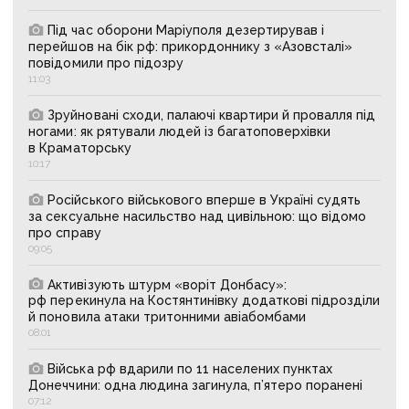
Під час оборони Маріуполя дезертирував і
перейшов на бік рф: прикордоннику з «Азовсталі»
повідомили про підозру
11:03
Зруйновані сходи, палаючі квартири й провалля під
ногами: як рятували людей із багатоповерхівки
в Краматорську
10:17
Російського військового вперше в Україні судять
за сексуальне насильство над цивільною: що відомо
про справу
09:05
Активізують штурм «воріт Донбасу»:
рф перекинула на Костянтинівку додаткові підрозділи
й поновила атаки тритонними авіабомбами
08:01
Війська рф вдарили по 11 населених пунктах
Донеччини: одна людина загинула, п’ятеро поранені
07:12