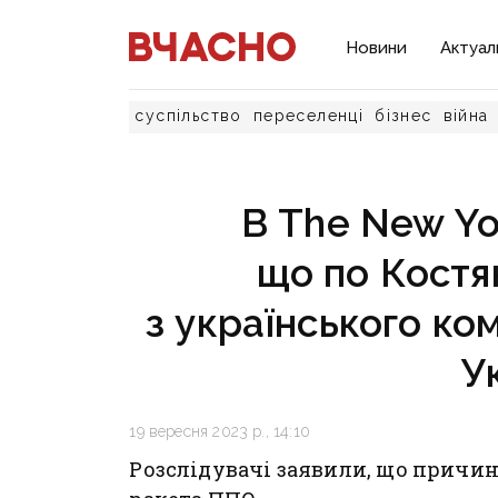
Новини
Актуал
суспільство
переселенці
бізнес
війна
В The New Yo
що по Костя
з українського ко
У
19 вересня 2023 р., 14:10
Розслідувачі заявили, що причин