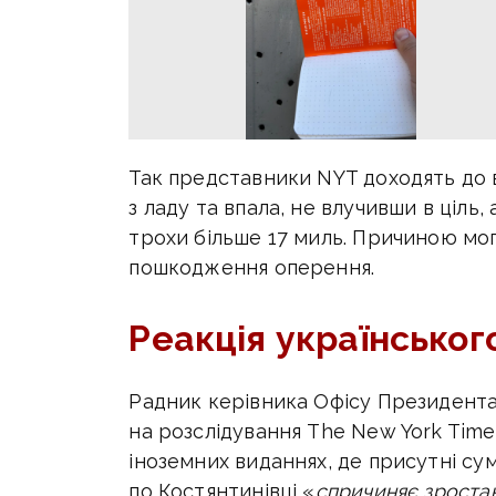
Так представники NYT доходять до 
з ладу та впала, не влучивши в ціль
трохи більше 17 миль. Причиною мог
пошкодження оперення.
Реакція українськог
Радник керівника Офісу Президент
на розслідування The New York Times
іноземних виданнях, де присутні су
по Костянтинівці «
спричиняє зростан