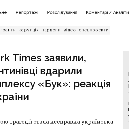
ьне
Репортажі
Розслідування
Коментарі / Аналіти
гранти
корупція
нардепи
відео
спецпроєкти
rk Times заявили,
нтинівці вдарили
мплексу «Бук»: реакція
країни
ою трагедії стала несправна українська