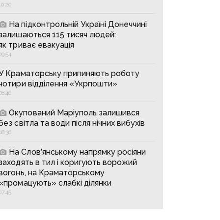
10:20
На підконтрольній Україні Донеччині
залишаються 115 тисяч людей:
як триває евакуація
09:54
У Краматорську припиняють роботу
чотири відділення «Укрпошти»
08:46
Окупований Маріуполь залишився
без світла та води після нічних вибухів
08:36
На Слов’янському напрямку росіяни
заходять в тил і коригують ворожий
вогонь, на Краматорському
«промацують» слабкі ділянки
07:45