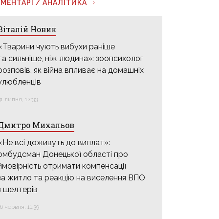
МЕНТАРІ / АНАЛІТИКА
Віталій Новик
«Тварини чують вибухи раніше
та сильніше, ніж людина»: зоопсихолог
розповів, як війна впливає на домашніх
улюбленців
31 липня, 12:33
Дмитро Михальов
«Не всі доживуть до виплат»:
омбудсман Донецької області про
ймовірність отримати компенсації
за житло та реакцію на виселення ВПО
з шелтерів
16 червня, 11:39