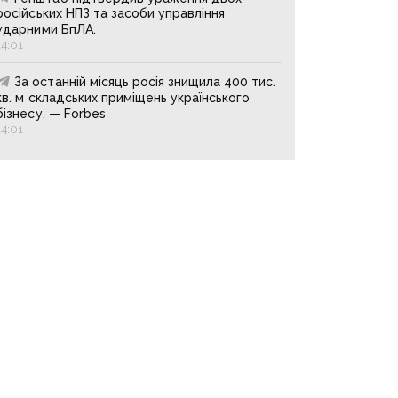
російських НПЗ та засоби управління
ударними БпЛА.
14:01
За останній місяць росія знищила 400 тис.
кв. м складських приміщень українського
бізнесу, — Forbes
14:01