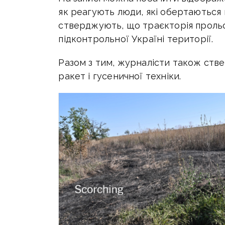
як реагують люди, які обертаються 
стверджують, що траєкторія прольот
підконтрольної Україні території.
Разом з тим, журналісти також стве
ракет і гусеничної техніки.