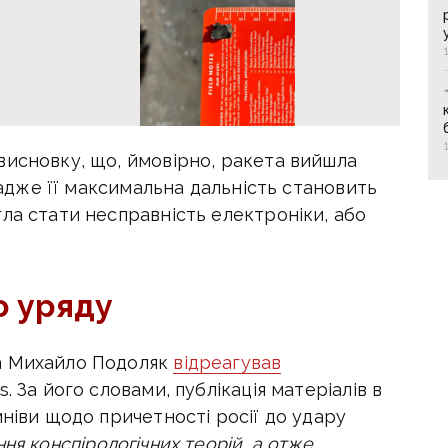
висновку, що, ймовірно, ракета вийшла
, адже її максимальна дальність становить
ла стати несправність електроніки, або
о уряду
а Михайло Подоляк
відреагував
. За його словами, публікація матеріалів в
мніви щодо причетності росії до удару
ня конспірологічних теорій, а отже,