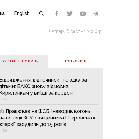
ка
English
четвер, 6 серпня 2026 р.
ОСТАННІ НОВИНИ
ПОПУЛЯРНE
Відрядження, відпочинок і поїздка за
дітьми: ВАКС знову відмовив
Кириленкам у виїзді за кордон
14:00
Працював на ФСБ і наводив вогонь
на позиції ЗСУ: священника Покровської
єпархії засудили до 15 років
13:53