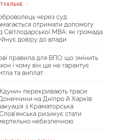
КТУАЛЬНЕ
оброволець через суд
амагається отримати допомогу
ід Світлодарської МВА: як громада
уйнує довіру до влади
ові правила для ВПО: що змінить
акон і чому він ще не гарантує
итла та виплат
Ждуни» перекривають траси
 Донеччини на Дніпро й Харків:
вакуація з Краматорська
 Слов’янська ризикує стати
мертельно небезпечною