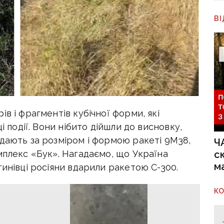
В
в і фрагментів кубічної форми, які
і події. Вони нібито дійшли до висновку,
ідають за розміром і формою ракеті 9M38,
Ч
с
мплекс «Бук». Нагадаємо, що Україна
м
тинівці росіяни вдарили ракетою С-300.
К