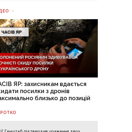
ІДЕО
АСІВ ЯР: захисникам вдається
кидати посилки з дронів
аксимально близько до позицій
ОРОТКО
Генштаб підтвердив ураження двох