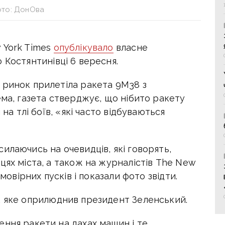
то: ДонОва
 York Times
опублікувало
власне
 Костянтинівці 6 вересня.
 ринок прилетіла ракета 9М38 з
ема, газета стверджує, що нібито ракету
 на тлі боїв, «які часто відбуваються
илаючись на очевидців, які говорять,
цях міста, а також на журналістів The New
ймовірних пусків і показали фото звідти.
, яке оприлюднив президент Зеленський.
ння ракети на дахах машин і те,