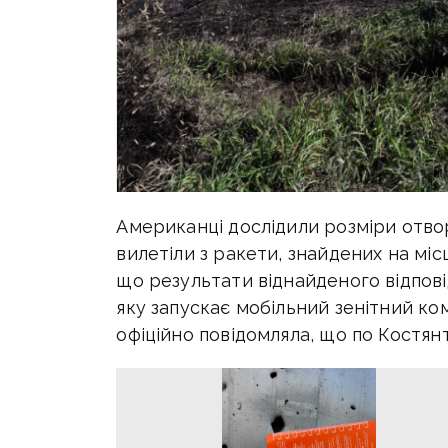
Американці дослідили розміри отворі
вилетіли з ракети, знайдених на місц
що результати віднайденого відпов
яку запускає мобільний зенітний ко
офіційно повідомляла, що по Костян