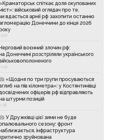
«Краматорськ спіткає доля окупованих
міст»: військовий оглядач про те,
чи вдасться армії рф захопити останню
агломерацію Донеччини до кінця 2026
року
13:20
Черговий воєнний злочин рф:
на Донеччині розстріляли українського
військовополоненого
12:43
«Щодня по три групи просуваються
вглиб на пів кілометра»: у Костянтинівці
досвідчених офіцерів рф відправляють
на штурми позицій
11:35
У Дружківці цієї зими не буде
опалювального сезону: фронт
наближається, інфраструктура
критично зруйнована