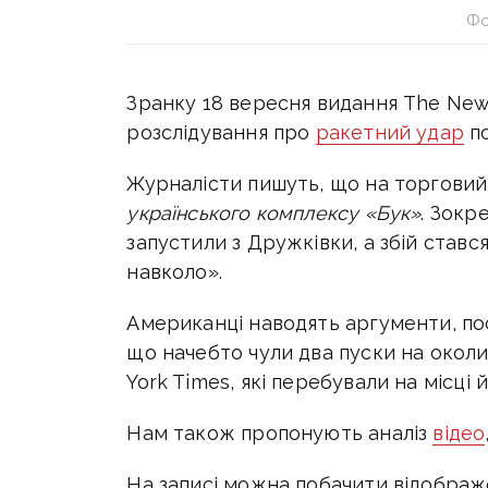
Фо
Зранку 18 вересня видання The New
розслідування про
ракетний удар
по
Журналісти пишуть, що на торговий
українського комплексу «Бук»
. Зокр
запустили з Дружківки, а збій стався
навколо».
Американці наводять аргументи, пос
що начебто чули два пуски на околи
York Times, які перебували на місці 
Нам також пропонують аналіз
відео
На записі можна побачити відображе