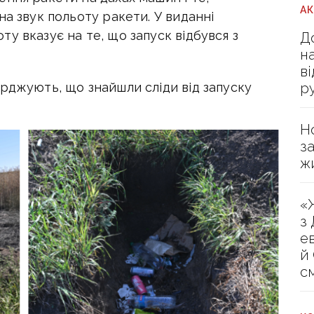
А
на звук польоту ракети. У виданні
у вказує на те, що запуск відбувся з
Д
н
в
р
рджують, що знайшли сліди від запуску
Н
з
ж
«
з
е
й
с