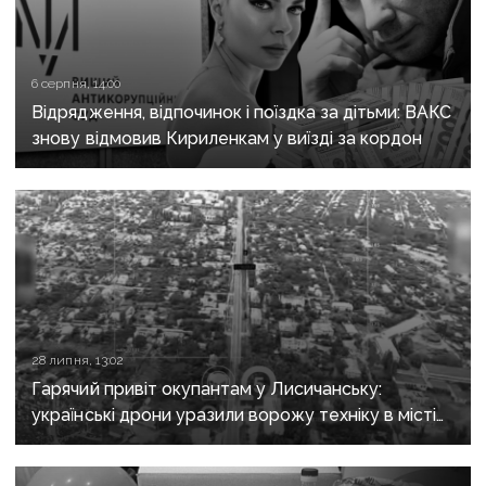
6 серпня, 14:00
Відрядження, відпочинок і поїздка за дітьми: ВАКС
знову відмовив Кириленкам у виїзді за кордон
28 липня, 13:02
Гарячий привіт окупантам у Лисичанську:
українські дрони уразили ворожу техніку в місті
та на трасі до Бахмута