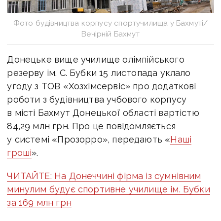
Фото будівництва корпусу спортучилища у Бахмуті/
Вечірній Бахмут
Донецьке вище училище олімпійського
резерву ім. С. Бубки 15 листопада уклало
угоду з ТОВ «Хозхімсервіс» про додаткові
роботи з будівництва учбового корпусу
в місті Бахмут Донецької області вартістю
84,29 млн грн. Про це повідомляється
у системі «Прозорро», передають «
Наші
гроші
».
ЧИТАЙТЕ: На Донеччині фірма із сумнівним
минулим будує спортивне училище ім. Бубки
за 169 млн грн