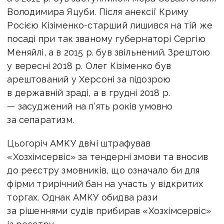
Володимира Яцуби. Після анексії Криму
Росією Кізіменко-старший лишився на тій же
посаді при так званому губернаторі Сергію
Меняйлі, а в 2015 р. був звільнений. Зрештою
у вересні 2018 р. Олег Кізіменко був
арештований у Херсоні за підозрою
в державній зраді, а в грудні 2018 р.
— засуджений на п’ять років умовно
за сепаратизм.
Цьогоріч АМКУ двічі штрафував
«Хозхімсервіс» за тендерні змови та вносив
до реєстру змовників, що означало би для
фірми трирічний бан на участь у відкритих
торгах. Однак АМКУ обидва рази
за рішеннями судів прибирав «Хозхімсервіс»