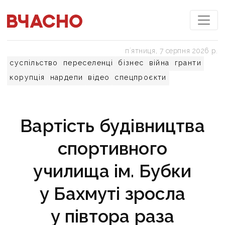
пʼятниця, 7 серпня 2026 р.
суспільство
переселенці
бізнес
війна
гранти
корупція
нардепи
відео
спецпроєкти
Вартість будівництва
спортивного
училища ім. Бубки
у Бахмуті зросла
у півтора раза