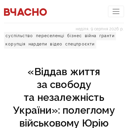
неділя, 9 серпня 2026 р.
суспільство
переселенці
бізнес
війна
гранти
корупція
нардепи
відео
спецпроєкти
«Віддав життя
за свободу
та незалежність
України»: полеглому
військовому Юрію