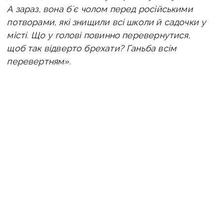
А зараз, вона бʼє чолом перед російськими
потворами, які знищили всі школи й садочки у
місті.
Що у голові повинно перевернутися,
щоб так відверто брехати? Ганьба всім
перевертням».