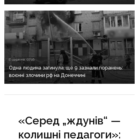
критично зруйнована
6 серпня, 07:16
Одна людина загинула, ще 9 зазнали поранень:
воєнні злочини рф на Донеччині
«Серед „ждунів“ —
колишні педагоги»: