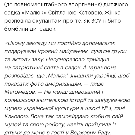
(до повномасштабного вторгнення) дитячого
садка «Малюк» Світланою Кєтовою. Жінка
розповіла окупантам про те, як ЗСУ нібито
бомбили дитсадок.
«Цьому закладу ми постійно допомагали:
подарували ігровий майданчик, сучасні групи
та актову залу. Неодноразово приїздив
на патріотичні свята в садок. А зараз вона
розповідає, що „Малюк“ знищили українці, щоб
показати фото американцям, — пише
Магомедов. —
Не менш здивований і
колишньою вчителькою історії та завідувачкою
музею української культури в школі № 1, пані
Кльовою. Вона так самовіддано любила свій
музей та свою роботу, навіть приїздила із
дітьми до мене в гості у Верховну Раду.