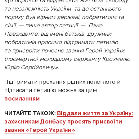
що боровся та віддав своє життя за свободу
та незалежність України, та до останнього
подиху був вірним державі, побратимам та
сім'ї, — пише автор петиції. — Пане
Президенте, від імені батьків, дружини,
побратимів просимо підтримати петицію
та присвоїти почесне звання Герой України
(посмертно) молодшому сержанту Крохмалю
Юрію Сергійовичу».
Підтримати прохання рідних полеглого й
підписати петицію можна за цим
посиланням
.
ЧИТАЙТЕ ТАКОЖ:
Віддали життя за Україну:
захисникам Донбасу просять присвоїти
звання «Герой України»