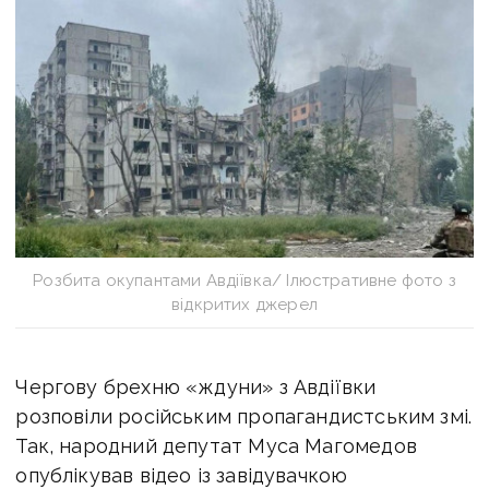
Розбита окупантами Авдіївка/ Ілюстративне фото з
відкритих джерел
Чергову брехню «ждуни» з Авдіївки
розповіли російським пропагандистським змі.
Так,
народний депутат Муса Магомедов
опублікував
відео із завідувачкою