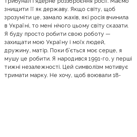
трибунал і ядерне роззброєння росії. Маємо
знищити її як державу. Якщо світу, щоб
зрозуміти це, замало жахів, які росія вчинила
в Україні, то мені нічого цьому світу сказати.
Я буду просто робити свою роботу —
захищати мою Україну і моїх людей,
дружину, матір. Поки б’ється моє серце, я
мушу це робити. Я народився 1991-го, у перші
тижні незалежності. Цей символізм мотивує
тримати марку. Не хочу, щоб воювали 18-
річні, їм потрібен час на досвід. А люди за 50
відвоювали своє. Це наша доля, першого
вільного покоління».
Бахмут
ЗСУ
армія
Донбас
війна
ПОДІЛИТИСЯ У СОЦМЕРЕЖАХ: