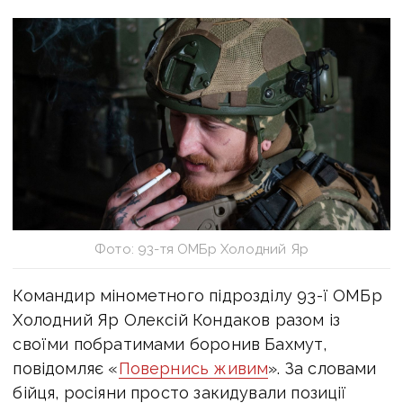
Фото: 93-тя ОМБр Холодний Яр
Командир мінометного підрозділу 93-ї ОМБр
Холодний Яр Олексій Кондаков разом із
своїми побратимами боронив Бахмут,
повідомляє «
Повернись живим
». За словами
бійця, росіяни просто закидували позиції