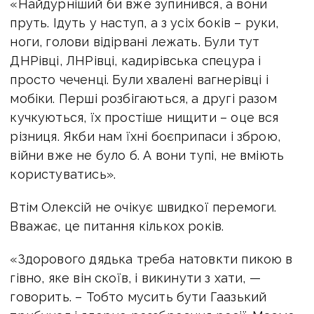
«Найдурніший би вже зупинився, а вони
пруть. Ідуть у наступ, а з усіх боків – руки,
ноги, голови відірвані лежать. Були тут
ДНРівці, ЛНРівці, кадирівська спецура і
просто чеченці. Були хвалені вагнерівці і
мобіки. Перші розбігаються, а другі разом
кучкуються, їх простіше нищити – оце вся
різниця. Якби нам їхні боєприпаси і зброю,
війни вже не було б. А вони тупі, не вміють
користуватись».
Втім Олексій не очікує швидкої перемоги.
Вважає, це питання кількох років.
«Здорового дядька треба натовкти пикою в
гівно, яке він скоїв, і викинути з хати, —
говорить. – Тобто мусить бути Гаазький