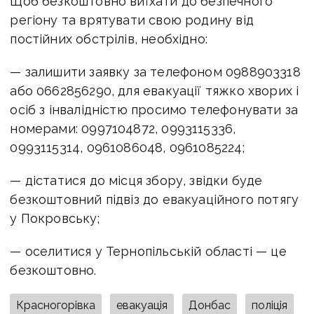
Щоб безкоштовно виїхати до безпечного
регіону та врятувати свою родину від
постійних обстрілів, необхідно:
— залишити заявку за телефоном 0988903318
або 0662856290, для евакуації тяжко хворих і
осіб з інвалідністю просимо телефонувати за
номерами: 0997104872, 0993115336,
0993115314, 0961086048, 0961085224;
— дістатися до місця збору, звідки буде
безкоштовний підвіз до евакуаційного потягу
у Покровську;
— оселитися у Тернопільській області — це
безкоштовно.
Красногорівка
евакуація
Донбас
поліція