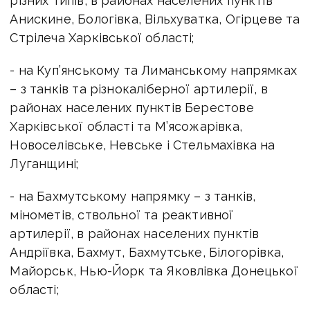
різних типів, в районах населених пунктів
Анискине, Бологівка, Вільхуватка, Огірцеве та
Стрілеча Харківської області;
- на Куп’янському та Лиманському напрямках
– з танків та різнокаліберної артилерії, в
районах населених пунктів Берестове
Харківської області та М’ясожарівка,
Новоселівське, Невське і Стельмахівка на
Луганщині;
- на Бахмутському напрямку – з танків,
мінометів, ствольної та реактивної
артилерії, в районах населених пунктів
Андріївка, Бахмут, Бахмутське, Білогорівка,
Майорськ, Нью-Йорк та Яковлівка Донецької
області;