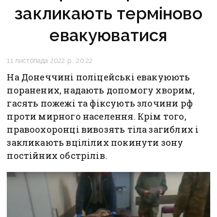
закликають терміново
евакуюватися
11 листопада 2022 р., 20:22
На Донеччині поліцейські евакуюють
поранених, надають допомогу хворим,
гасять пожежі та фіксують злочини рф
проти мирного населення. Крім того,
правоохоронці вивозять тіла загиблих і
закликають вцілілих покинути зону
постійних обстрілів.