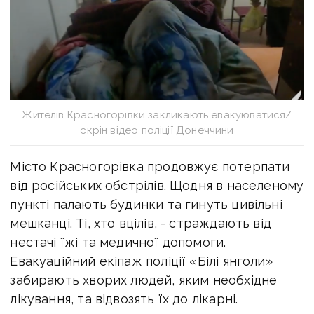
Жителів Красногорівки закликають евакуюватися/
скрін відео поліції Донеччини
Місто Красногорівка продовжує потерпати
від російських обстрілів. Щодня в населеному
пункті палають будинки та гинуть цивільні
мешканці. Ті, хто вцілів, - страждають від
нестачі їжі та медичної допомоги.
Евакуаційний екіпаж поліції «Білі янголи»
забирають хворих людей, яким необхідне
лікування, та відвозять їх до лікарні.