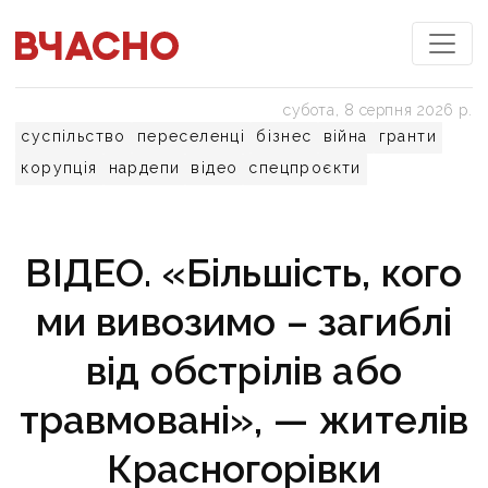
субота, 8 серпня 2026 р.
суспільство
переселенці
бізнес
війна
гранти
корупція
нардепи
відео
спецпроєкти
ВІДЕО. «Більшість, кого
ми вивозимо – загиблі
від обстрілів або
травмовані», — жителів
Красногорівки