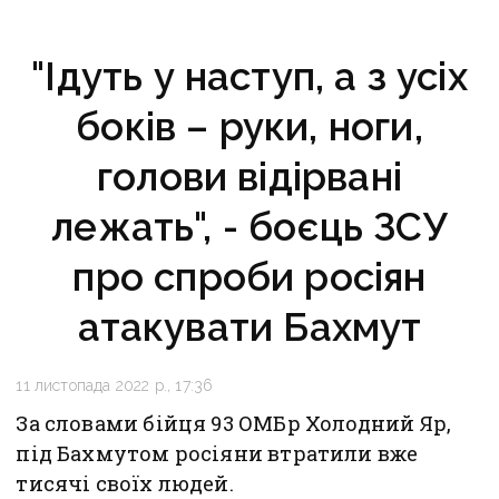
"Ідуть у наступ, а з усіх
боків – руки, ноги,
голови відірвані
лежать", - боєць ЗСУ
про спроби росіян
атакувати Бахмут
11 листопада 2022 р., 17:36
За словами бійця 93 ОМБр Холодний Яр,
під Бахмутом росіяни втратили вже
тисячі своїх людей.