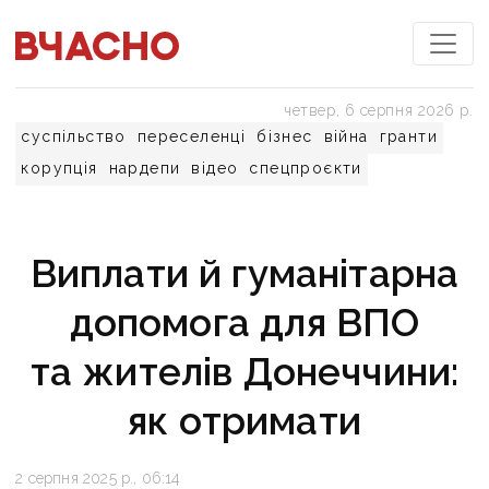
четвер, 6 серпня 2026 р.
суспільство
переселенці
бізнес
війна
гранти
корупція
нардепи
відео
спецпроєкти
Виплати й гуманітарна
допомога для ВПО
та жителів Донеччини:
як отримати
2 серпня 2025 р., 06:14