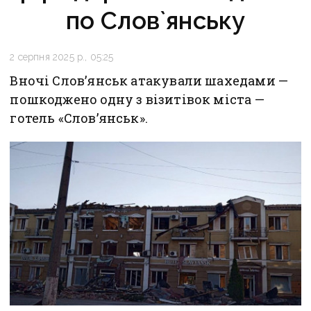
по Слов`янську
2 серпня 2025 р., 05:25
Вночі Словʼянськ атакували шахедами —
пошкоджено одну з візитівок міста —
готель «Словʼянськ».