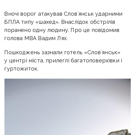
Вночі ворог атакував
Словʼянськ ударними
БПЛА типу «шахед». Внаслідок обстрілів
поранено одну людину. Про це повідомив
голова МВА Вадим Лях.
Пошкоджень зазнали
готель «Словʼянськ»
у центрі міста,
прилеглі багатоповерхівки і
гуртожиток.