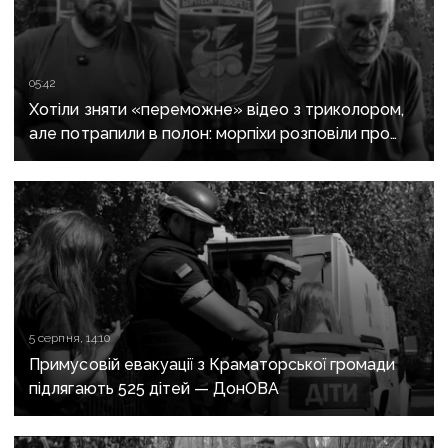
05:42
Хотіли зняти «переможне» відео з триколором,
але потрапили в полон: морпіхи розповіли про
провалену ІПСО росіян на Донеччині
5 серпня, 14:10
Примусовій евакуації з Краматорської громади
підлягають 525 дітей — ДонОВА