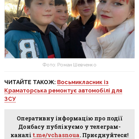
Фото: Роман Шевченко
ЧИТАЙТЕ ТАКОЖ:
Восьмикласник із
Краматорська ремонтує автомобілі для
ЗСУ
Оперативну інформацію про події
Донбасу публікуємо у телеграм-
каналі
t.me/vchasnoua
. Приєднуйтеся!