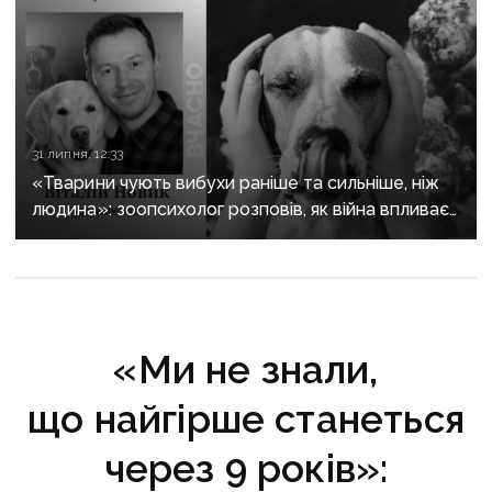
31 липня, 12:33
«Тварини чують вибухи раніше та сильніше, ніж
людина»: зоопсихолог розповів, як війна впливає
на домашніх улюбленців
«Ми не знали,
що найгірше станеться
через 9 років»: