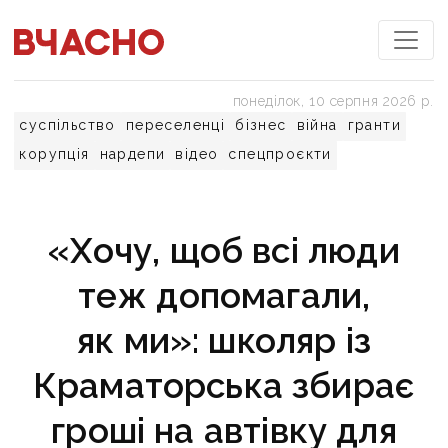
понеділок, 10 серпня 2026 р.
суспільство
переселенці
бізнес
війна
гранти
корупція
нардепи
відео
спецпроєкти
«Хочу, щоб всі люди
теж допомагали,
як ми»: школяр із
Краматорська збирає
гроші на автівку для