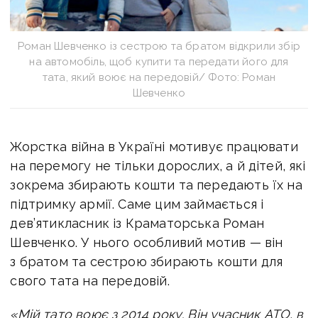
Роман Шевченко із сестрою та братом відкрили збір
на автомобіль, щоб купити та передати його для
тата, який воює на передовій/ Фото: Роман
Шевченко
Жорстка війна в Україні мотивує працювати
на перемогу не тільки дорослих, а й дітей, які
зокрема збирають кошти та передають їх на
підтримку армії. Саме цим займається і
дев’ятикласник із Краматорська Роман
Шевченко. У нього особливий мотив — він
з братом та сестрою збирають кошти для
свого тата на передовій.
«Мій тато воює з 2014 року. Він учасник АТО, в