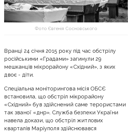
Фото Євгенія Сосновського
Вранці 24 січня 2015 року під час обстрілу
російськими «Градами» загинули 29
мешканців мікрорайону «Східний», з яких
двоє - діти.
Спеціальна моніторингова місія ОБСЄ
встановила, що обстріл мікрорайону
«Східний» був здійснений саме терористами
так званої «днр». Служба безпеки України
навела докази, що обстріл житлових
кварталів Маріуполя здійснювався