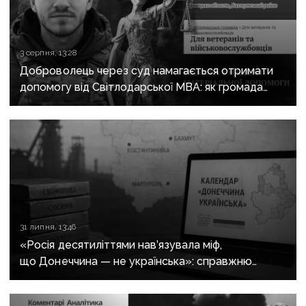
3 серпня, 13:28
Доброволець через суд намагається отримати
допомогу від Світлодарської МВА: як громада
руйнує довіру до влади
31 липня, 13:46
«Росія десятиліттями нав’язувала міф,
що Донеччина — не українська»: справжню
історію регіону зберуть в унікальному календарі