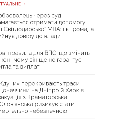
КТУАЛЬНЕ
оброволець через суд
амагається отримати допомогу
ід Світлодарської МВА: як громада
уйнує довіру до влади
ові правила для ВПО: що змінить
акон і чому він ще не гарантує
итла та виплат
Ждуни» перекривають траси
 Донеччини на Дніпро й Харків:
вакуація з Краматорська
 Слов’янська ризикує стати
мертельно небезпечною