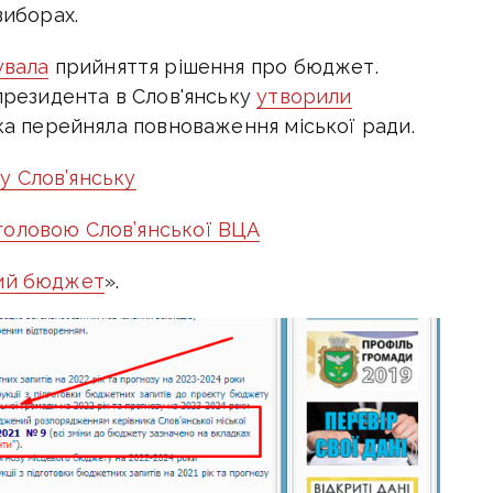
виборах.
увала
прийняття рішення про бюджет.
 президента в Слов'янську
утворили
яка перейняла повноваження міської ради.
у Слов’янську
головою Слов’янської ВЦА
ий бюджет
».