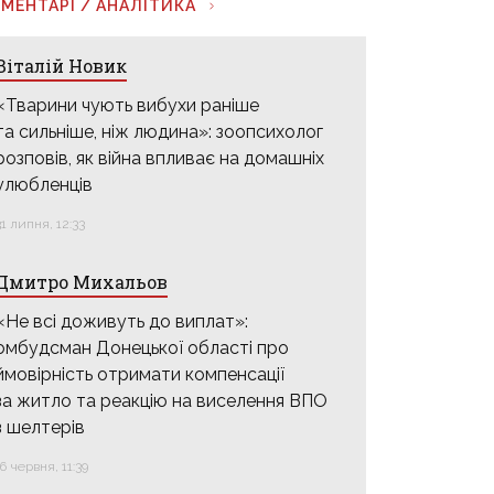
МЕНТАРІ / АНАЛІТИКА
Віталій Новик
«Тварини чують вибухи раніше
та сильніше, ніж людина»: зоопсихолог
розповів, як війна впливає на домашніх
улюбленців
31 липня, 12:33
Дмитро Михальов
«Не всі доживуть до виплат»:
омбудсман Донецької області про
ймовірність отримати компенсації
за житло та реакцію на виселення ВПО
з шелтерів
16 червня, 11:39