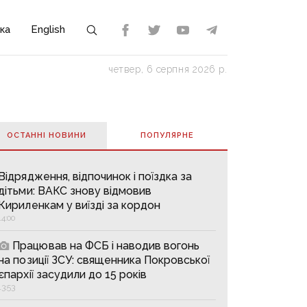
ка
English
четвер, 6 серпня 2026 р.
ОСТАННІ НОВИНИ
ПОПУЛЯРНE
Відрядження, відпочинок і поїздка за
дітьми: ВАКС знову відмовив
Кириленкам у виїзді за кордон
14:00
Працював на ФСБ і наводив вогонь
на позиції ЗСУ: священника Покровської
єпархії засудили до 15 років
13:53