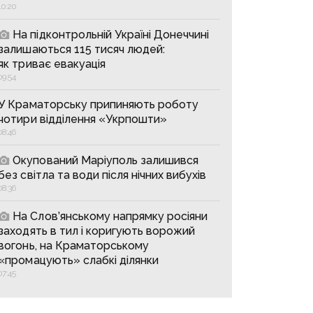
10:20
На підконтрольній Україні Донеччині
залишаються 115 тисяч людей:
як триває евакуація
09:54
У Краматорську припиняють роботу
чотири відділення «Укрпошти»
08:46
Окупований Маріуполь залишився
без світла та води після нічних вибухів
08:36
На Слов’янському напрямку росіяни
заходять в тил і коригують ворожий
вогонь, на Краматорському
«промацують» слабкі ділянки
07:45