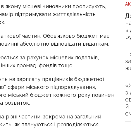
А
 в якому місцеві чиновники прописують,
намір підтримувати життєдіяльність
Д
к.
н
в
даткової частин. Обов’язково бюджет має
р
повинні абсолютно відповідати видаткам.
Н
ться за рахунок місцевих податків,
з
інших громад, фондів тощо.
ж
ть на зарплату працівників бюджетної
«
ї сфери міського підпорядкування,
з
цього міський бюджет кожного року повинен
е
а розвиток.
й
с
 різні частини, зокрема на загальний
жить, як плануються і розподіляються