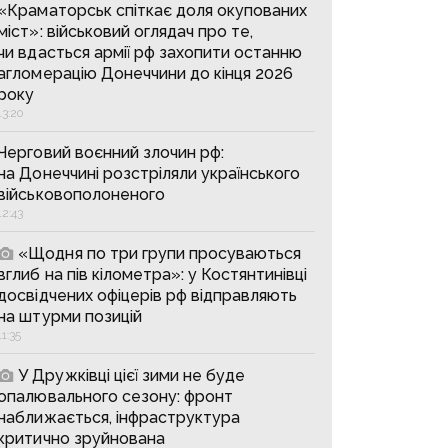
«Краматорськ спіткає доля окупованих
міст»: військовий оглядач про те,
чи вдасться армії рф захопити останню
агломерацію Донеччини до кінця 2026
року
13:20
Черговий воєнний злочин рф:
на Донеччині розстріляли українського
військовополоненого
12:43
«Щодня по три групи просуваються
вглиб на пів кілометра»: у Костянтинівці
досвідчених офіцерів рф відправляють
на штурми позицій
11:35
У Дружківці цієї зими не буде
опалювального сезону: фронт
наближається, інфраструктура
критично зруйнована