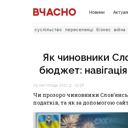
Новини
Актуал
суспільство
переселенці
бізнес
війна
Як чиновники Сл
бюджет: навігація
29 листопада 2021 р., 15:38
Чи прозоро чиновники Слов’янс
податків, та як за допомогою сай