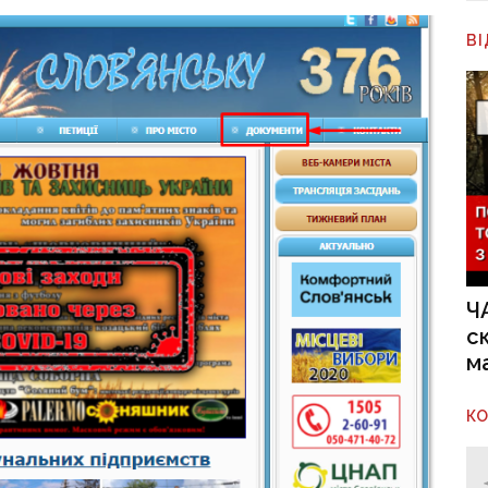
В
Ч
с
м
К