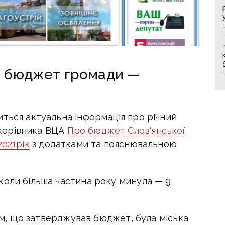
о бюджет громади —
иться актуальна інформація про річний
керівника ВЦА
Про бюджет Слов'янської
2021рік
з додатками та пояснювальною
коли більша частина року минула — 9
ном, що затверджував бюджет, була міська