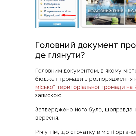
Головний документ пр
де глянути?
Головним документом, в якому міст
бюджет громади є розпорядження 
міської територіальної громади на 
запискою.
Затверджено його було, щоправда, 
вересня.
Річ у тім, що спочатку в місті орга