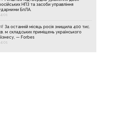
російських НПЗ та засоби управління
ударними БпЛА.
14:01
За останній місяць росія знищила 400 тис.
кв. м складських приміщень українського
бізнесу, — Forbes
14:01