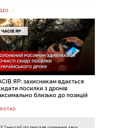
ІДЕО
АСІВ ЯР: захисникам вдається
кидати посилки з дронів
аксимально близько до позицій
ОРОТКО
Генштаб підтвердив ураження двох