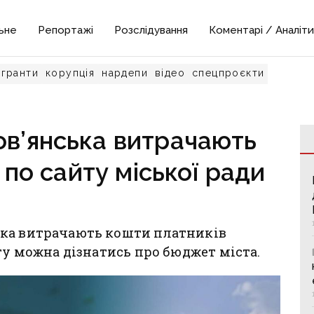
ьне
Репортажі
Розслідування
Коментарі / Аналіти
гранти
корупція
нардепи
відео
спецпроєкти
ов’янська витрачають
 по сайту міської ради
ька витрачають кошти платників
ту можна дізнатись про бюджет міста.