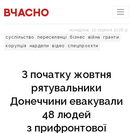
понеділок, 10 серпня 2026 р.
суспільство
переселенці
бізнес
війна
гранти
корупція
нардепи
відео
спецпроєкти
З початку жовтня
рятувальники
Донеччини евакували
48 людей
з прифронтової