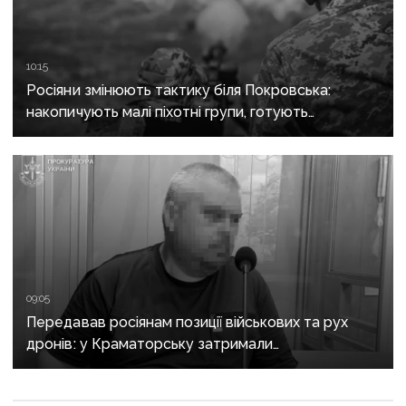
10:15
Росіяни змінюють тактику біля Покровська:
накопичують малі піхотні групи, готують
бронештурми та намагаються перерізати
логістику
09:05
Передавав росіянам позиції військових та рух
дронів: у Краматорську затримали
адміністратора Telegram-каналу