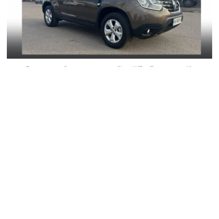
Фото придбаного автомобіля КП «Благоустрій»
Слов’янська
Характеристики придбаного КП «Благоустрій» т/з