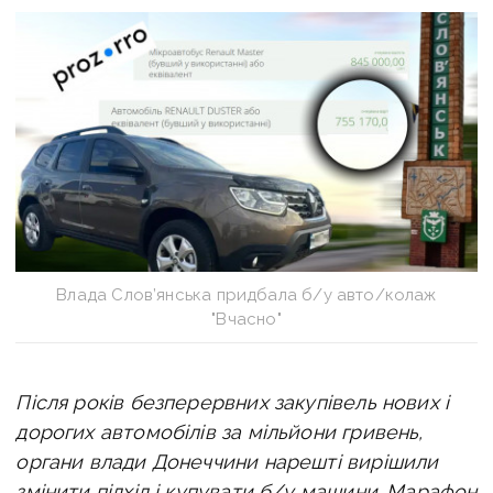
Влада Слов’янська придбала б/у авто/колаж
"Вчасно"
Після років безперервних закупівель нових і
дорогих автомобілів за мільйони гривень,
органи влади Донеччини нарешті вирішили
змінити підхід і купувати б/у машини. Марафон