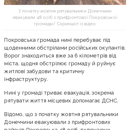
З початку жовтня рятувальники Донеччини
евакували 48 осіб з прифронтової Покровської
громади/ Скриншот із відео
Покровська громада нині перебуває під
щоденними обстрілами російських окупантів.
Ворог знаходиться вже за 6 кілометрів від
міста, щодня обстрілює громаду й руйнує
житлові забудови та критичну
інфраструктуру.
Нині у громаді триває евакуація, зокрема
рятувати життя місцевих
допомагає ДСНС.
Відомо, що з початку жовтня рятувальники
Донеччини евакуювали з прифронтових
районів Покровська 48 осіб, включаючи