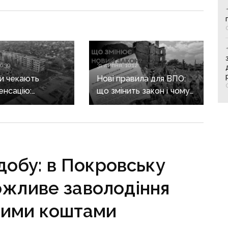
6:39
31 липня, 10:12
и чекають
Нові правила для ВПО:
енсацію:
що змінить закон і чому
ь заявив про
він ще не гарантує
ну проблему
житла та виплат
анням
катів
новане житло
добу: в Покровську
ожливе заволодіння
ими коштами