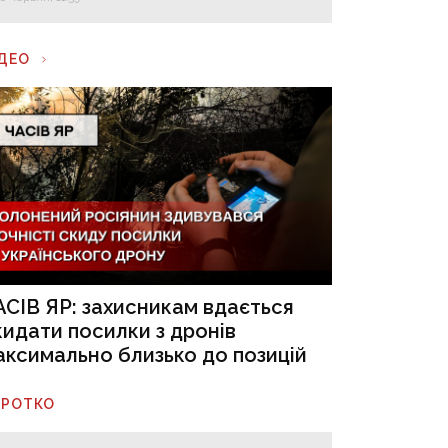
ІДЕО
АСІВ ЯР: захисникам вдається
кидати посилки з дронів
аксимально близько до позицій
ОРОТКО