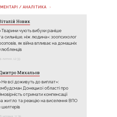
МЕНТАРІ / АНАЛІТИКА
Віталій Новик
«Тварини чують вибухи раніше
та сильніше, ніж людина»: зоопсихолог
розповів, як війна впливає на домашніх
улюбленців
31 липня, 12:33
Дмитро Михальов
«Не всі доживуть до виплат»:
омбудсман Донецької області про
ймовірність отримати компенсації
за житло та реакцію на виселення ВПО
з шелтерів
16 червня, 11:39