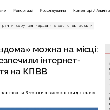
ьне
Репортажі
Розслідування
Коментарі / Аналіти
гранти
корупція
нардепи
відео
спецпроєкти
вдома» можна на місці:
езпечили інтернет-
тя на КПВВ
працювали 3 точки з високошвидкісним