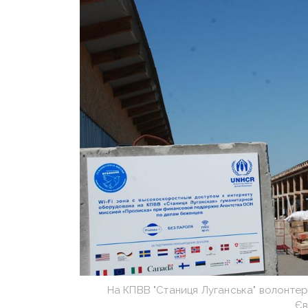
На КПВВ "Станиця Луганська" волонтер
Єв