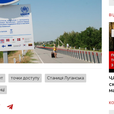
В
Ч
ет
точки доступу
Станиця Луганська
с
м
нці
К