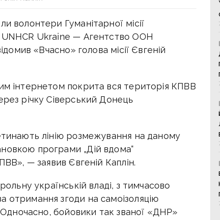
ли волонтери Гуманітарної місії
ки UNHCR Ukraine — Агентство ООН
відомив «Вчасно» голова місії Євгеній
ним інтернетом покрита вся територія КПВВ
ерез річку Сіверський Донець
ретинають лінію розмежування на даному
ановкою програми „Дій вдома“
ПВВ», — заявив Євгеній Каплін.
трольну українській владі, з тимчасово
а отримання згоди на самоізоляцію
». Одночасно, бойовики так званої «ДНР»