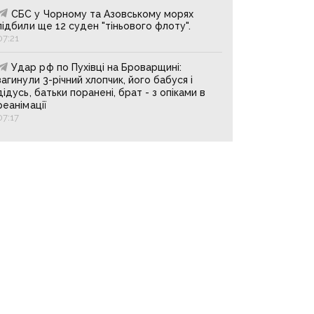
СБС у Чорному та Азовському морях
підбили ще 12 суден "тіньового флоту".
07:21
Удар рф по Пухівці на Броварщині:
загинули 3-річний хлопчик, його бабуся і
дідусь, батьки поранені, брат - з опіками в
реанімації
07:17