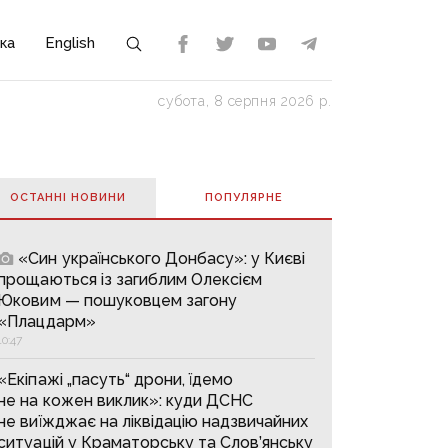
ка
English
субота, 8 серпня 2026 р.
ОСТАННІ НОВИНИ
ПОПУЛЯРНE
«Син українського Донбасу»: у Києві
прощаються із загиблим Олексієм
Юковим — пошуковцем загону
«Плацдарм»
10:47
«Екіпажі „пасуть“ дрони, їдемо
не на кожен виклик»: куди ДСНС
не виїжджає на ліквідацію надзвичайних
ситуацій у Краматорську та Слов’янську