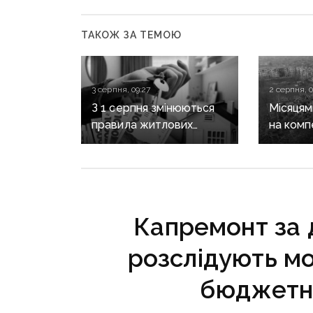
ТАКОЖ ЗА ТЕМОЮ
3 серпня, 09:27
2 серпня, 0
З 1 серпня змінюються
Місяцям
правила житлових
на комп
ваучерів для ВПО: кого
Лубінец
виключать із програми
систем
з отрим
сертифі
за зруй
Капремонт за 
розслідують м
бюджетн