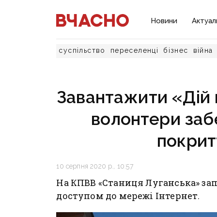
Новини
Актуал
суспільство
переселенці
бізнес
війна
Завантажити «Дій 
волонтери заб
покрит
10 серпня 2020 р., 10:57
На КПВВ «Станиця Луганська» за
доступом до мережі Інтернет.