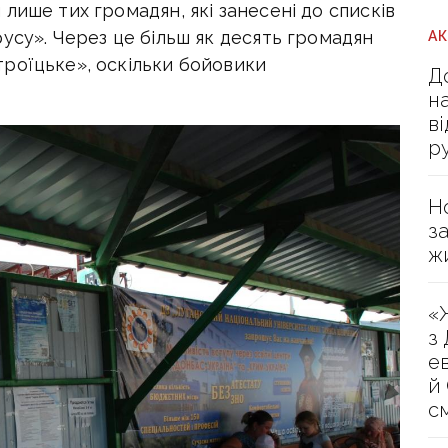
лише тих громадян, які занесені до списків
усу». Через це більш як десять громадян
А
роїцьке», оскільки бойовики
Д
н
в
р
Н
з
ж
«
з
е
й
с