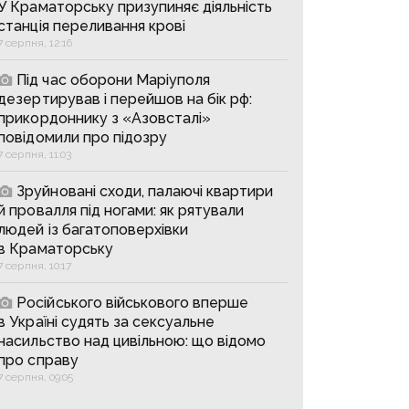
У Краматорську призупиняє діяльність
станція переливання крові
7 серпня, 12:16
Під час оборони Маріуполя
дезертирував і перейшов на бік рф:
прикордоннику з «Азовсталі»
повідомили про підозру
7 серпня, 11:03
Зруйновані сходи, палаючі квартири
й провалля під ногами: як рятували
людей із багатоповерхівки
в Краматорську
7 серпня, 10:17
Російського військового вперше
в Україні судять за сексуальне
насильство над цивільною: що відомо
про справу
7 серпня, 09:05