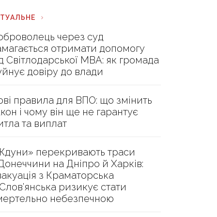
КТУАЛЬНЕ
оброволець через суд
амагається отримати допомогу
ід Світлодарської МВА: як громада
уйнує довіру до влади
ові правила для ВПО: що змінить
акон і чому він ще не гарантує
итла та виплат
Ждуни» перекривають траси
 Донеччини на Дніпро й Харків:
вакуація з Краматорська
 Слов’янська ризикує стати
мертельно небезпечною