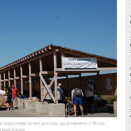
и запустили точки доступу до інтернету / Фото:
геній Каплін