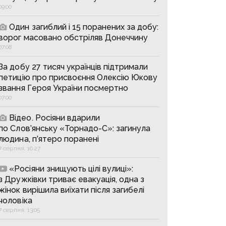
09:00
Один загиблий і 15 поранених за добу:
ворог масовано обстріляв Донеччину
07:08
За добу 27 тисяч українців підтримали
петицію про присвоєння Олексію Юкову
звання Героя України посмертно
07:00
Відео. Росіяни вдарили
по Слов’янську «Торнадо-С»: загинула
людина, п’ятеро поранені
7 серпня, 16:27
«Росіяни знищують цілі вулиці»:
з Дружківки триває евакуація, одна з
жінок вирішила виїхати після загибелі
чоловіка
7 серпня, 13:05