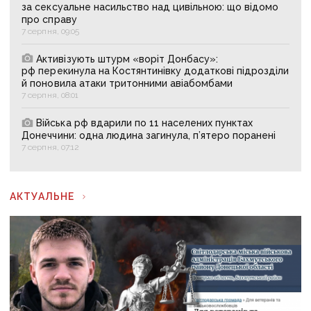
за сексуальне насильство над цивільною: що відомо
про справу
7 серпня, 09:05
Активізують штурм «воріт Донбасу»:
рф перекинула на Костянтинівку додаткові підрозділи
й поновила атаки тритонними авіабомбами
7 серпня, 08:01
Війська рф вдарили по 11 населених пунктах
Донеччини: одна людина загинула, п’ятеро поранені
7 серпня, 07:12
АКТУАЛЬНЕ