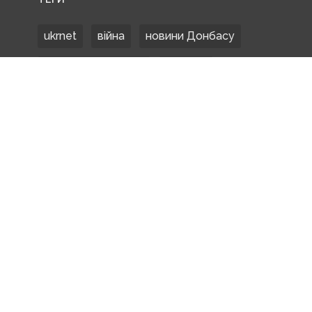
ukrnet
війна
новини Донбасу
Донецька область
Донбас
Донетчина
ЗСУ
Донбасс
російські окупанти
новости Донбасса
Покровськ
Маріуполь
ООС
обстріли
боевики