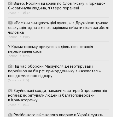
Відео. Росіяни вдарили по Слов’янську «Торнадо-
С»: загинула людина, п’ятеро поранені
7 серпня, 16:27
«Росіяни знищують цілі вулиці»: з Дружківки триває
евакуація, одна з жінок вирішила виїхати після загибелі
чоловіка
7 серпня, 13:05
У Краматорську призупиняє діяльність станція
переливання крові
7 серпня, 12:16
Під час оборони Маріуполя дезертирував і
перейшов на бік рф: прикордоннику з «Азовсталі»
повідомили про підозру
7 серпня, 11:03
Зруйновані сходи, палаючі квартири й провалля під
ногами: як рятували людей із багатоповерхівки
в Краматорську
7 серпня, 10:17
Російського військового вперше в Україні судять