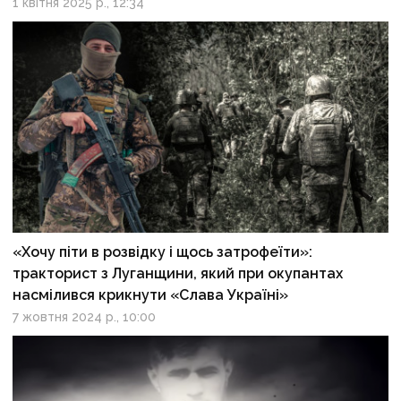
1 квітня 2025 р., 12:34
«Хочу піти в розвідку і щось затрофеїти»:
тракторист з Луганщини, який при окупантах
насмілився крикнути «Слава Україні»
7 жовтня 2024 р., 10:00