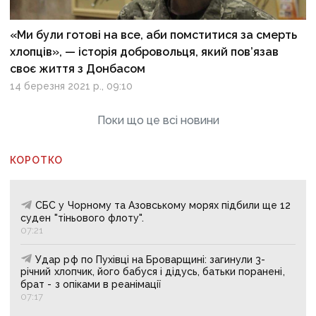
«Ми були готові на все, аби помститися за смерть
хлопців», — історія добровольця, який пов’язав
своє життя з Донбасом
14 березня 2021 р., 09:10
Поки що це всі новини
КОРОТКО
СБС у Чорному та Азовському морях підбили ще 12
суден "тіньового флоту".
07:21
Удар рф по Пухівці на Броварщині: загинули 3-
річний хлопчик, його бабуся і дідусь, батьки поранені,
брат - з опіками в реанімації
07:17