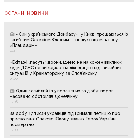
ОСТАННІ НОВИНИ
«Син українського Донбасу»: у Києві прощаються із
загиблим Олексієм Юковим — пошуковцем загону
«Плацдарм»
10:47
«Екіпажі „пасуть“ дрони, їдемо не на кожен виклик»:
куди ДСНС не виїжджає на ліквідацію надзвичайних
ситуацій у Краматорську та Слов’янську
09:00
Один загиблий і 15 поранених за добу: ворог
масовано обстріляв Донеччину
07:08
За добу 27 тисяч українців підтримали петицію про
присвоєння Олексію Юкову звання Героя України
посмертно
07:00