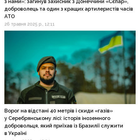
з нами»: загинув захисник з Донеччини «Сєпар»,
доброволець та один з кращих артилеристів часів
АТО
26 травня 2025 р., 12:11
Ворог на відстані 40 метрів і скиди «газів»
у Серебрянському лісі: історія іноземного
добровольця, який приїхав із Бразилії служити
в Україні