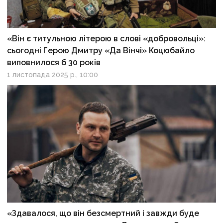
«Він є титульною літерою в слові «добровольці»:
сьогодні Герою Дмитру «Да Вінчі» Коцюбайло
виповнилося б 30 років
1 листопада 2025 р., 10:00
«Здавалося, що він безсмертний і завжди буде