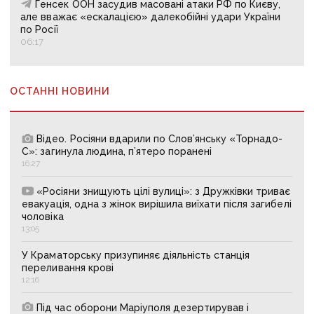
Генсек ООН засудив масовані атаки РФ по Києву,
але вважає «ескалацією» далекобійні удари України
по Росії
06:17
ОСТАННІ НОВИНИ
Відео. Росіяни вдарили по Слов’янську «Торнадо-
С»: загинула людина, п’ятеро поранені
16:27
«Росіяни знищують цілі вулиці»: з Дружківки триває
евакуація, одна з жінок вирішила виїхати після загибелі
чоловіка
13:05
У Краматорську призупиняє діяльність станція
переливання крові
12:16
Під час оборони Маріуполя дезертирував і