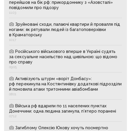
перейшов на бік рф: прикордоннику з «Азовсталі»
повідомили про підозру
11:03
Зруйновані сходи, палаючі квартири й провалля під
ногами: як рятували людей із багатоповерхівки
в Краматорську
10:17
Російського військового вперше в Україні судять
за сексуальне насильство над цивільною: що відомо
про справу
09:05
Активізують штурм «воріт Донбасу»:
рф перекинула на Костянтинівку додаткові підрозділи
й поновила атаки тритонними авіабомбами
08:01
Війська рф вдарили по 11 населених пунктах
Донеччини: одна людина загинула, п’ятеро поранені
07:12
Загиблому Олексію Юкову хочуть посмертно