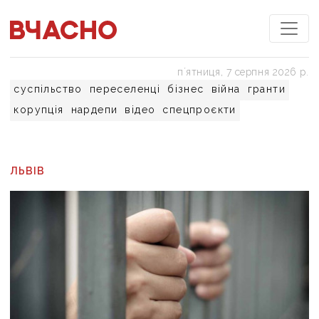
пʼятниця, 7 серпня 2026 р.
суспільство
переселенці
бізнес
війна
гранти
корупція
нардепи
відео
спецпроєкти
ЛЬВІВ