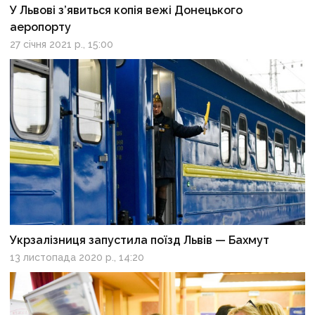
У Львові з’явиться копія вежі Донецького
аеропорту
27 січня 2021 р., 15:00
Укрзалізниця запустила поїзд Львів — Бахмут
13 листопада 2020 р., 14:20