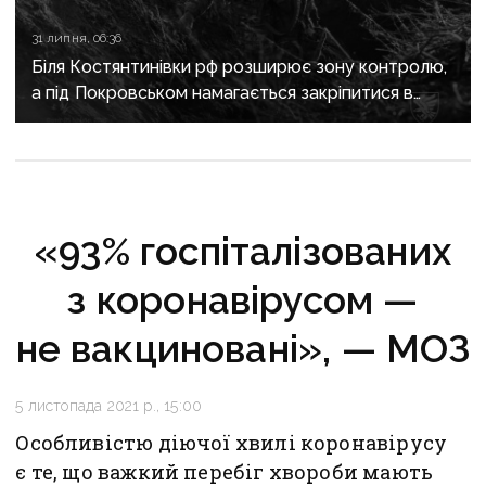
31 липня, 06:36
Біля Костянтинівки рф розширює зону контролю,
а під Покровськом намагається закріпитися в
Білицькому
«93% госпіталізованих
з коронавірусом —
не вакциновані», — МОЗ
5 листопада 2021 р., 15:00
Особливістю діючої хвилі коронавірусу
є те, що важкий перебіг хвороби мають