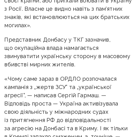
своєї країни, або приїхали воювати в Україну
з Росії. Власне це видно навіть з пам'ятних
знаків, які встановлюються на цих братських
могилах».
Представник Донбасу у ТКГ зазначив,
що окупаційна влада намагається
звинуватити українську сторону в масовому
вбивстві мирних жителів.
«Чому саме зараз в ОРДЛО розпочалася
кампанія з „жертв ЗСУ“ та „української
агресії“, — написав Сергій Гармаш. —
Відповідь проста — Україна активізувала
свою діяльність у міжнародних судах
із притягнення РФ до відповідальності
за агресію на Донбасі та в Криму. І як тільки
в Кремлі запахло смаженим, а, точніше, —