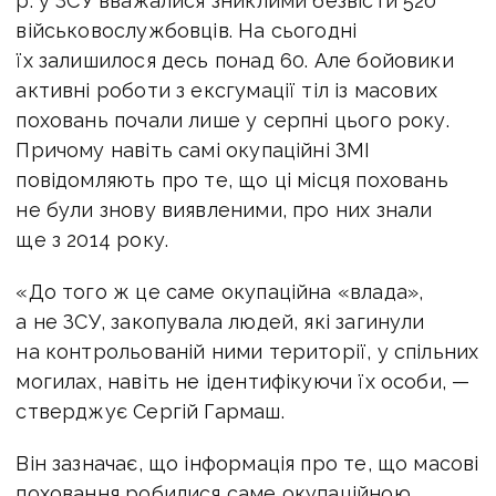
р. у ЗСУ вважалися зниклими безвісти 520
військовослужбовців. На сьогодні
їх залишилося десь понад 60. Але бойовики
активні роботи з ексгумації тіл із масових
поховань почали лише у серпні цього року.
Причому навіть самі окупаційні ЗМІ
повідомляють про те, що ці місця поховань
не були знову виявленими, про них знали
ще з 2014 року.
«До того ж це саме окупаційна «влада»,
а не ЗСУ, закопувала людей, які загинули
на контрольованій ними території, у спільних
могилах, навіть не ідентифікуючи їх особи, —
стверджує Сергій Гармаш.
Він зазначає, що інформація про те, що масові
поховання робилися саме окупаційною