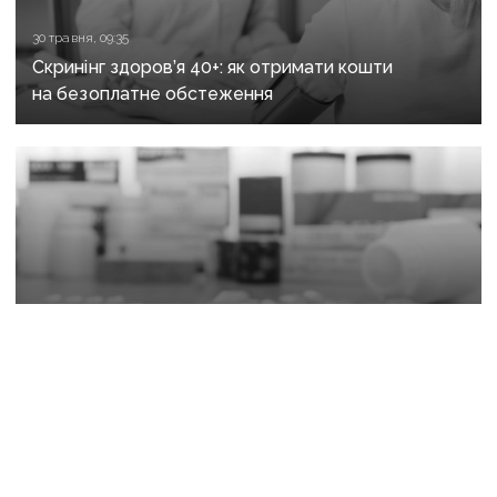
30 травня, 09:35
Скринінг здоров’я 40+: як отримати кошти
на безоплатне обстеження
19 вересня 2025 р., 13:18
До програми «Доступні ліки» додали 85 нових
препаратів