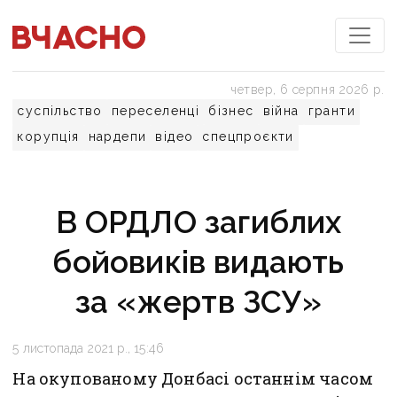
четвер, 6 серпня 2026 р.
суспільство
переселенці
бізнес
війна
гранти
корупція
нардепи
відео
спецпроєкти
В ОРДЛО загиблих
бойовиків видають
за «жертв ЗСУ»
5 листопада 2021 р., 15:46
На окупованому Донбасі останнім часом