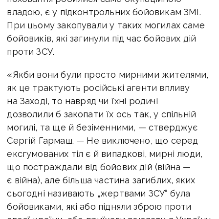
владою, є у підконтрольних бойовикам ЗМІ.
При цьому закопували у таких могилах саме
бойовиків, які загинули під час бойових дій
проти ЗСУ.
«Якби вони були просто мирними жителями,
як це трактують російські агенти впливу
на Заході, то навряд чи їхні родичі
дозволили б закопати їх ось так, у спільній
могилі, та ще й безіменними, — стверджує
Сергій Гармаш. — Не виключено, що серед
ексгумованих тіл є й випадкові, мирні люди,
що постраждали від бойових дій (війна —
є війна), але більша частина загиблих, яких
сьогодні називають „жертвами ЗСУ“ була
бойовиками, які або підняли зброю проти