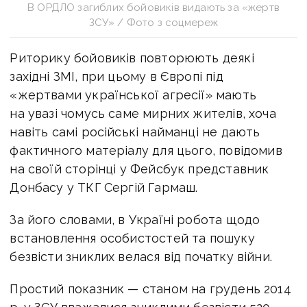
В ОРДЛО загиблих бойовиків видають за «жертв
ЗСУ» / Фото з соцмереж
Риторику бойовиків повторюють деякі
західні ЗМІ, при цьому в Європі під
«жертвами української агресії» мають
на увазі чомусь саме мирних жителів, хоча
навіть самі російські найманці не дають
фактичного матеріалу для цього, повідомив
на своїй сторінці у Фейсбук представник
Донбасу у ТКГ Сергій Гармаш.
За його словами, в Україні робота щодо
встановлення особистостей та пошуку
безвісти зниклих велася від початку війни.
Простий показник — станом на грудень 2014