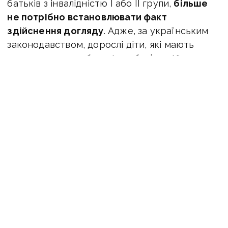
батьків з інвалідністю І або ІІ групи,
більше
не потрібно встановлювати факт
здійснення догляду
. Адже, за українським
законодавством, дорослі діти, які мають
непрацездатних батьків, зобов’язані їх
утримувати й мають право на відстрочку.
Разом з цим
змінено механізм отримання
акту про встановлення постійного догляду
,
врегульовано процедуру та строк його
видачі.
Зокрема щоб оформити Акт про
встановлення факту здійснення постійного
догляду, військовозобов'язаному більше
не потрібно йти до ТЦК та СП. Акт можна
буде отримати, звернувшись із заявою