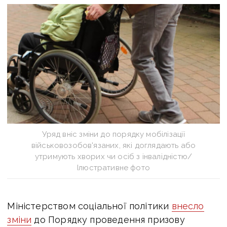
Уряд вніс зміни до порядку мобілізації
військовозобов'язаних, які доглядають або
утримують хворих чи осіб з інвалідністю/
Ілюстративне фото
Міністерством соціальної політики
внесло
зміни
до Порядку проведення призову