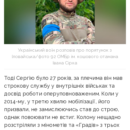
Український воїн розповів про порятунок з
Іловайська/фото 92 ОМБр ім. кошового отамана
Івана Сірка
Тоді Сергію було 27 років, за плечима він мав
строкову службу у внутрішніх військах та
досвід роботи оперуповноваженим. Коли у
2014-му, у третю хвилю мобілізації, його
призвали, не замислюючись став до строю,
однак повоювати не встиг. Колону нещадно
розстріляли з мінометів та «Градів» з трьох