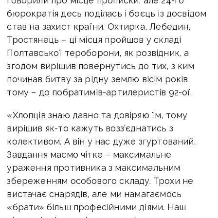
говорили про місце прописки, але 24-го
бюрократія десь поділась і боєць із досвідом
став на захист країни. Охтирка, Лебедин,
Тростянець – ці місця пройшов у складі
Полтавської тероборони, як розвідник, а
згодом вирішив повернутись до тих, з ким
починав битву за рідну землю вісім років
тому – до побратимів-артилеристів 92-ої.
«Хлопців знаю давно та довіряю їм, тому
вирішив як-то кажуть возз’єднатись з
колективом. А він у нас дуже згуртований.
Завдання маємо чітке – максимальне
ураження противника з максимальним
збереженням особового складу. Трохи не
вистачає снарядів, але ми намагаємось
«брати» більш професійними діями. Наш