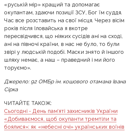
«руській мір» кращий та допомагає
окупантам, здаючи позиції ЗСУ, Бог їм суддя.
Час все розставить на свої місця. Через вісім
років після Іловайська я вкотре
пересвідчився, що ніяких сусідів ані на сході,
ані на півночі країни, в нас не було, то були
звірі у людській подобі. Маски знято й іншого
шляху немає, а наш – праведний і ми його
торуємо».
Джерело: 92 ОМБр ім. кошового отамана Івана
Сірка
ЧИТАЙТЕ ТАКОЖ:
Сьогодні - День пам'яті захисників України
«Добиваємося, щоб окупанти тремтіли та
боялися»: як «небесні очі» українських воїнів