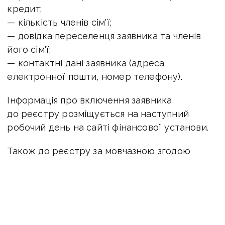
кредит;
— кількість членів сім'ї;
— довідка переселенця заявника та членів
його сім'ї;
— контактні дані заявника (адреса
електронної пошти, номер телефону).
Інформація про включення заявника
до реєстру розміщується на наступний
робочий день на сайті фінансової установи.
Також до реєстру за мовчазною згодою
вносяться особи з реєстру кандидатів, які
подавали заявку на участь в програмі
«Іпотека 3% для переселенців і учасників
АТО», затвердженої раніше постановою
Кабінету Міністрів України № 980.