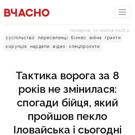
понеділок, 10 серпня 2026 р.
суспільство
переселенці
бізнес
війна
гранти
корупція
нардепи
відео
спецпроєкти
Тактика ворога за 8
років не змінилася:
спогади бійця, який
пройшов пекло
Іловайська і сьогодні