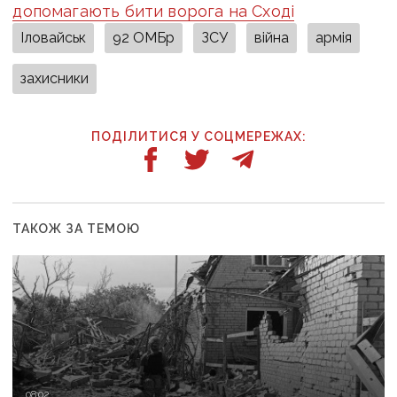
допомагають бити ворога на Сході
Іловайськ
92 ОМБр
ЗСУ
війна
армія
захисники
ПОДІЛИТИСЯ У СОЦМЕРЕЖАХ:
ТАКОЖ ЗА ТЕМОЮ
08:02