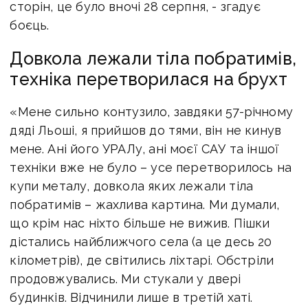
сторін, це було вночі 28 серпня, - згадує
боєць.
Довкола лежали тіла побратимів,
техніка перетворилася на брухт
«Мене сильно контузило, завдяки 57-річному
дяді Льоші, я прийшов до тями, він не кинув
мене. Ані його УРАЛу, ані моєї САУ та іншої
техніки вже не було – усе перетворилось на
купи металу, довкола яких лежали тіла
побратимів – жахлива картина. Ми думали,
що крім нас ніхто більше не вижив. Пішки
дістались найближчого села (а це десь 20
кілометрів), де світились ліхтарі. Обстріли
продовжувались. Ми стукали у двері
будинків. Відчинили лише в третій хаті.