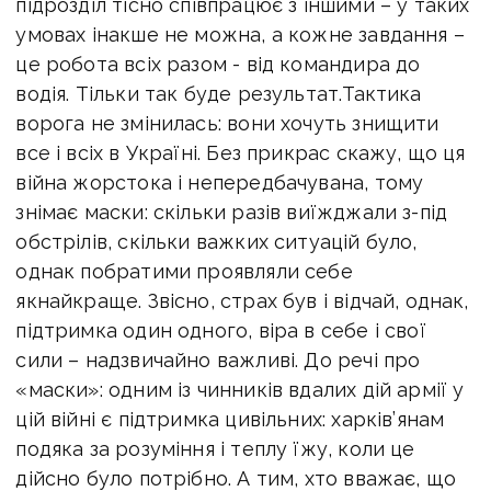
підрозділ тісно співпрацює з іншими – у таких
умовах інакше не можна, а кожне завдання –
це робота всіх разом - від командира до
водія. Тільки так буде результат.Тактика
ворога не змінилась: вони хочуть знищити
все і всіх в Україні. Без прикрас скажу, що ця
війна жорстока і непередбачувана, тому
знімає маски: скільки разів виїжджали з-під
обстрілів, скільки важких ситуацій було,
однак побратими проявляли себе
якнайкраще. Звісно, страх був і відчай, однак,
підтримка один одного, віра в себе і свої
сили – надзвичайно важливі. До речі про
«маски»: одним із чинників вдалих дій армії у
цій війні є підтримка цивільних: харків’янам
подяка за розуміння і теплу їжу, коли це
дійсно було потрібно. А тим, хто вважає, що