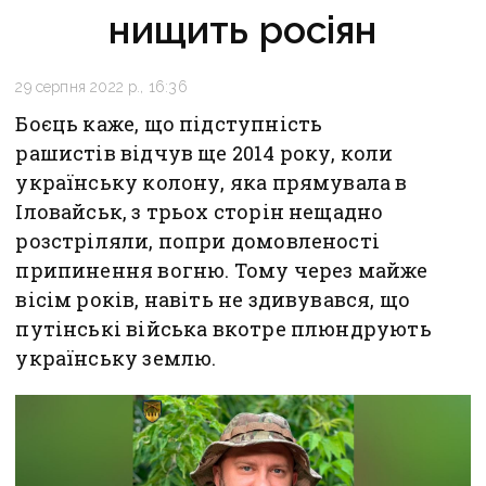
нищить росіян
29 серпня 2022 р., 16:36
Боєць каже, що підступність
рашистів відчув ще 2014 року, коли
українську колону, яка прямувала в
Іловайськ, з трьох сторін нещадно
розстріляли, попри домовленості
припинення вогню. Тому через майже
вісім років, навіть не здивувався, що
путінські війська вкотре плюндрують
українську землю.