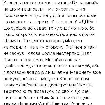
Хлопець насторожено спитав: «Ви нацики?»,
на що ми відповіли: «Ми Укропи». Він з
побоюванням пустив у дім, а потім розповів,
що ми вже на території так званої «ДНР», і
що сусідка всіх здає, тому сидимо тихо, бо
якщо викриють, його вб’ють, а нас в полон
візьмуть. Тож, як стало зрозуміло, ми
«виходили» не в ту сторону. Тієї ночі я так і
не заснув. Голова боліла нестерпно. Дядя
Льоша передрімав. Михайло дав нам
цивільний одяг та вранці вивіз на пагорб, аби
я додзвонився до рідних, адже інтернету вже
не було, зв’язок – місцями. Зрештою нам
вдалося виїхати на підконтрольну Україні
територію та дістатись до своїх. До речі,
вивіз нас батько Михайла. Велика подяка
таким відданим Україні людям. Коли ж ми