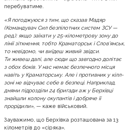
перебуватиме.
«Я погоджуюся з тим, що сказав Мадяр
(Командувач Сил безпілотних систем ЗСУ —
ред.): якщо заїхати у 25-кілометрову зону до
лінії зіткнення, тобто Краматорськ і Слов’янськ,
то невідомо, чи виїдеш живий звідси.
Ти живеш далі, але сюди що завгодно долітає
з обох боків. У нас немає безпечного місця
навіть у Краматорську. Але і противник у кілл-
зоні не відчуває себе в безпеці. Наприклад,
днями підрозділи 24 бригади аж у Берхівці
знайшли колону окупантів і добряче її
прорідили»
, — каже військовий.
Зауважимо, що Берхівка розташована за 13
кілометрів до «сіряка».