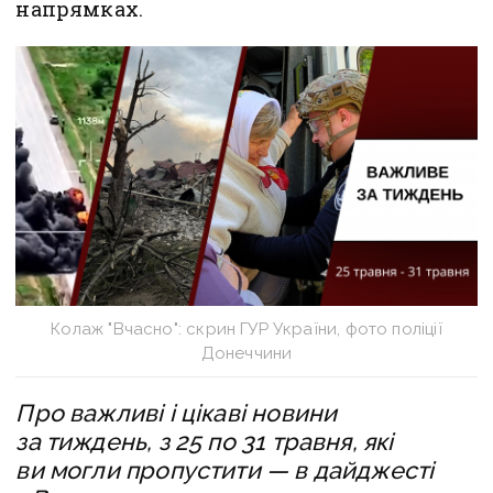
напрямках.
Колаж "Вчасно": скрин ГУР України, фото поліції
Донеччини
Про важливі і цікаві новини
за тиждень, з 25 по 31 травня, які
ви могли пропустити — в дайджесті