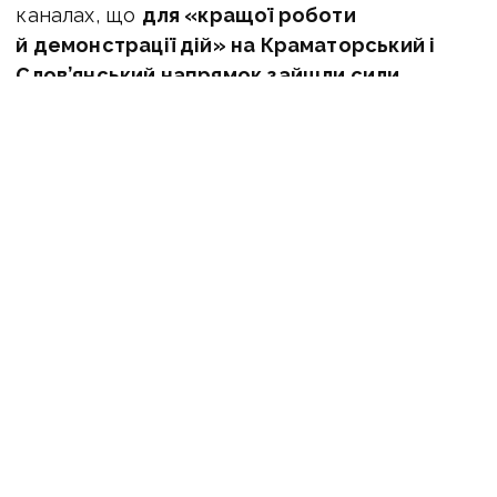
каналах, що
для «кращої роботи
й демонстрації дій» на Краматорський і
Слов’янський напрямок зайшли сили
ворожого підрозділу «Рубікон»
. Саме цей
Центр безпілотних систем рф має найбільше
ресурсу (БпЛА різних типів), тож їхня
присутність найбільш болісно позначається
на веденні бойових дій.
Інформацію про перебування
на Слов’янському напрямку росіяни
поширювали місяцями раніше, проте у травні
почали публікувати відео з ураженням
автомобілів і піхотинців нібито з цього
напрямку. Дмитро Запорожець каже,
що достовірних даних про перебування у
їхній смузі цих підрозділів немає. Однак і