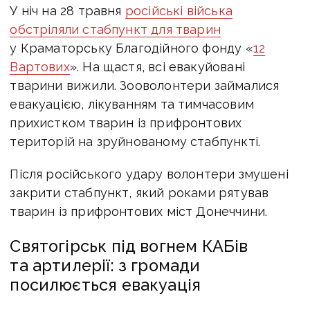
У ніч на 28 травня
російські війська
обстріляли стабпункт для тварин
у Краматорську Благодійного фонду «
12
Вартових
». На щастя, всі евакуйовані
тварини вижили. Зооволонтери займалися
евакуацією, лікуванням та тимчасовим
прихистком тварин із прифронтових
територій на зруйнованому стабпункті.
Після російського удару волонтери змушені
закрити стабпункт, який роками рятував
тварин із прифронтових міст Донеччини.
Святогірськ під вогнем КАБів
та артилерії: з громади
посилюється евакуація