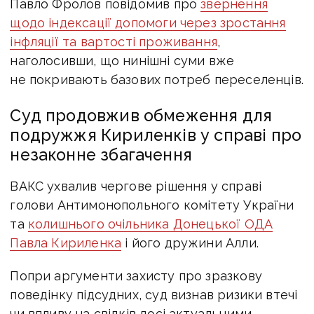
Павло Фролов повідомив про
звернення
щодо індексації допомоги через зростання
інфляції та вартості проживання
,
наголосивши, що нинішні суми вже
не покривають базових потреб переселенців.
Суд продовжив обмеження для
подружжя Кириленків у справі про
незаконне збагачення
ВАКС ухвалив чергове рішення у справі
голови Антимонопольного комітету України
та
колишнього очільника Донецької ОДА
Павла Кириленка
і його дружини Алли.
Попри аргументи захисту про зразкову
поведінку підсудних, суд визнав ризики втечі
чи впливу на свідків досі актуальними,