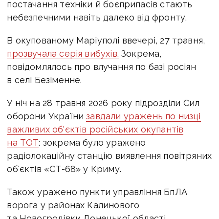
постачання техніки й боєприпасів стають
небезпечними навіть далеко від фронту.
В окупованому Маріуполі ввечері, 27 травня,
прозвучала серія вибухів.
Зокрема,
повідомлялось про влучання по базі росіян
в селі Безіменне.
У ніч на 28 травня 2026 року підрозділи Сил
оборони України
завдали уражень по низці
важливих об'єктів російських окупантів
на ТОТ
: з
окрема було уражено
радіолокаційну станцію виявлення повітряних
об'єктів «СТ-68» у Криму.
Також уражено пункти управління БпЛА
ворога у районах Калинового
та Новогродівки Донецької області.