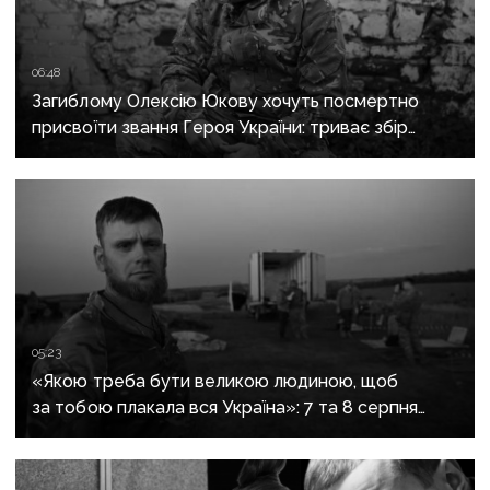
06:48
Загиблому Олексію Юкову хочуть посмертно
присвоїти звання Героя України: триває збір
підписів
05:23
«Якою треба бути великою людиною, щоб
за тобою плакала вся Україна»: 7 та 8 серпня
прощаються із засновником організації
«Плацдарм» Олексієм Юковим