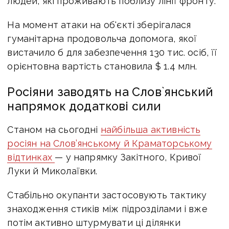
людей, які проживають поблизу лінії фронту.
На момент атаки на об'єкті зберігалася
гуманітарна продовольча допомога, якої
вистачило б для забезпечення 130 тис. осіб, її
орієнтовна вартість становила $ 1.4 млн.
Росіяни заводять на Слов`янський
напрямок додаткові сили
Станом на сьогодні
найбільша активність
росіян на Слов’янському й Краматорському
відтинках
— у напрямку Закітного, Кривої
Луки й Миколаївки.
Стабільно окупанти застосовують тактику
знаходження стиків між підрозділами і вже
потім активно штурмувати ці ділянки