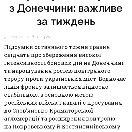
з Донеччини: важливе
за тиждень
31 травня 2026 р., 13:29
Підсумки останнього тижня травня
свідчать про збереження високої
інтенсивності бойових дій на Донеччині
та нарощування росією повітряного
терору проти українських міст. Водночас
лінія фронту залишається відносно
стабільною, а основною метою
російських військ і надалі є просування
до Слов’янсько-Краматорської
агломерації та розширення контролю
на Покровському й Костянтинівському