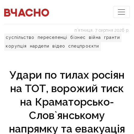
пʼятниця, 7 серпня 2026 р.
суспільство
переселенці
бізнес
війна
гранти
корупція
нардепи
відео
спецпроєкти
Удари по тилах росіян
на ТОТ, ворожий тиск
на Краматорсько-
Слов`янському
напрямку та евакуація