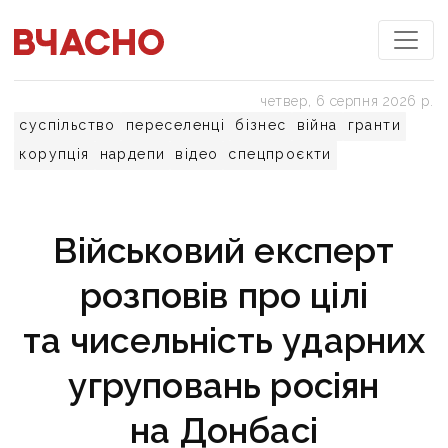
четвер, 6 серпня 2026 р.
суспільство
переселенці
бізнес
війна
гранти
корупція
нардепи
відео
спецпроєкти
Військовий експерт
розповів про цілі
та чисельність ударних
угруповань росіян
на Донбасі