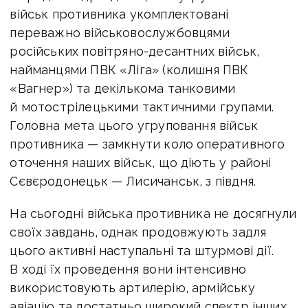
військ противника укомплектовані
переважно військовослужбовцями
російських повітряно-десантних військ,
найманцями ПВК «Ліга» (колишня ПВК
«Вагнер») та декількома танковими
й мотострілецькими тактичними групами.
Головна мета цього угруповання військ
противника — замкнути коло оперативного
оточення наших військ, що діють у районі
Сєвєродонецьк — Лисичанськ, з півдня.
На сьогодні війська противника не досягнули
своїх завдань, однак продовжують задля
цього активні наступальні та штурмові дії.
В ході їх проведення вони інтенсивно
використовують артилерію, армійську
авіацію та достатньо широкий спектр інших