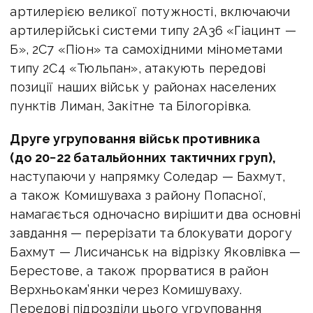
артилерією великої потужності, включаючи
артилерійські системи типу 2А36 «Гіацинт —
Б», 2С7 «Піон» та самохідними мінометами
типу 2С4 «Тюльпан», атакують передові
позиції наших військ у районах населених
пунктів Лиман, Закітне та Білогорівка.
Друге угруповання військ противника
(до 20−22 батальйонних тактичних груп),
наступаючи у напрямку Соледар — Бахмут,
а також Комишуваха з району Попасної,
намагається одночасно вирішити два основні
завдання — перерізати та блокувати дорогу
Бахмут — Лисичанськ на відрізку Яковлівка —
Берестове, а також прорватися в район
Верхньокам’янки через Комишуваху.
Передові підрозділи цього угруповання