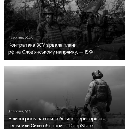
3 серпня, 06:25
Контратака ЗСУ зірвала плани
рф на Слов’янському напрямку, — ISW
3 серпня, 05:54
У липні росія захопила більше території, ніж
звільнили Сили оборони — DeepState