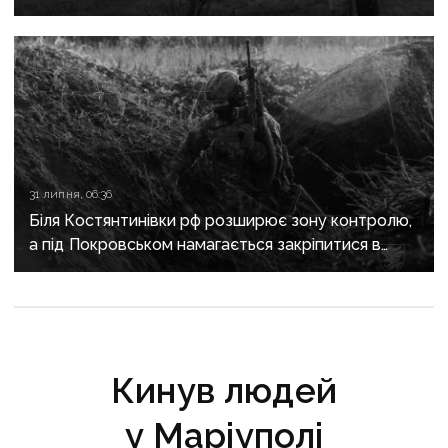
31 липня, 06:36
Біля Костянтинівки рф розширює зону контролю,
а під Покровськом намагається закріпитися в
Білицькому
Кинув людей
у Маріуполі