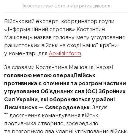
Ілюстративне фото з відкритих джерел
Військовий експерт, координатор групи
«Інформаційний спротив» Костянтин
Машовець назвав головну мету угруповання
рашистських військ на сході нашої країни
у коментарі для
АрміяInform
.
За словами Костянтина Машовця, наразі
головною метою операції військ
противника є оточення та розгром частини
угруповання Об’єднаних сил (ОС) Збройних
Сил України, які обороняються у районі
Лисичанськ — Сєвєродонецьк.
Задля
її досягнення командування військ
противника створило, зосередило
та розгорнуло два ударні угруповання військ,