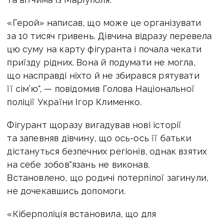
«Герой» написав, що може це організувати
за 10 тисяч гривень. Дівчина відразу перевела
цю суму на карту фігуранта і почала чекати
приїзду рідних. Вона й подумати не могла,
що насправді ніхто й не збирався рятувати
її сім’ю", — повідомив Голова Національної
поліції України Ігор Клименко.
Фігурант щоразу вигадував нові історії
та запевняв дівчину, що ось-ось її батьки
дістануться безпечних регіонів, однак взятих
на себе зобов"язань не виконав.
Встановлено, що родичі потерпілої загинули,
не дочекавшись допомоги.
«Кіберполіція встановила, що для