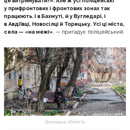
це витримувати?». Але ж усі поліцейські
у прифронтових і фронтових зонах так
працюють. І в Бахмуті, й у Вугледарі, і
в Авдіївці, Новосілці й Торецьку. Усі ці міста,
села — «на межі»
, — пригадує поліцейський.
Донецька область