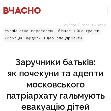
субота, 8 серпня 2026 р.
суспільство
переселенці
бізнес
війна
гранти
корупція
нардепи
відео
спецпроєкти
Заручники батьків:
як почекуни та адепти
московського
патріархату гальмують
евакуацію дітей