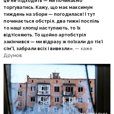
це не підходить — ми починаємо
торгуватись. Кажу, що має максимум
тиждень на збори — погодилася! І тут
починається обстріл, два тижні поспіль
то наші хлопці наступають, то їх
відтісняють. То щойно артобстріл
закінчився — ми відразу ж поїхали до тієї
сім'ї, забрали всіх і вивезли»
, — каже
Друмов.