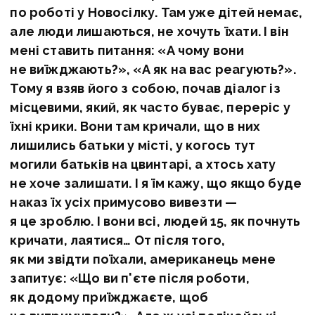
по роботі у Новосілку. Там уже дітей немає,
але люди лишаються, не хочуть їхати. І він
мені ставить питання: «А чому вони
не виїжджають?», «А як на вас реагують?».
Тому я взяв його з собою, почав діалог із
місцевими, який, як часто буває, переріс у
їхні крики. Вони там кричали, що в них
лишились батьки у місті, у когось тут
могили батьків на цвинтарі, а хтось хату
не хоче залишати. І я їм кажу, що якщо буде
наказ їх усіх примусово вивезти —
я це зроблю. І вони всі, людей 15, як почнуть
кричати, лаятися… От після того,
як ми звідти поїхали, американець мене
запитує: «Що ви п'єте після роботи,
як додому приїжджаєте, щоб