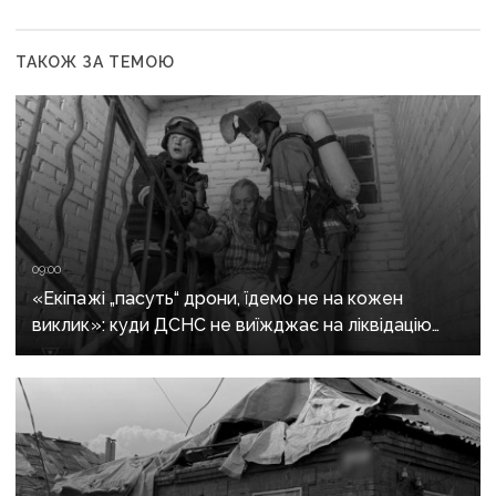
ТАКОЖ ЗА ТЕМОЮ
09:00
«Екіпажі „пасуть“ дрони, їдемо не на кожен
виклик»: куди ДСНС не виїжджає на ліквідацію
надзвичайних ситуацій у Краматорську
та Слов’янську