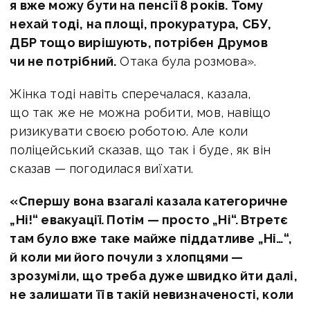
я вже можу бути на пенсії 8 років. Тому
нехай тоді, на площі, прокуратура, СБУ,
ДБР тощо вирішують, потрібен Друмов
чи не потрібний.
Отака була розмова».
Жінка тоді навіть сперечалася, казала,
що так же не можна робити, мов, навіщо
ризикувати своєю роботою. Але коли
поліцейський сказав, що так і буде, як він
сказав — погодилася виїхати.
«Спершу вона взагалі казала категоричне
„Ні!“ евакуації. Потім — просто „Ні“. Втретє
там було вже таке майже піддатливе „Ні…“,
й коли ми його почули з хлопцями —
зрозуміли, що треба дуже швидко йти далі,
не залишати її в такій невизначеності, коли