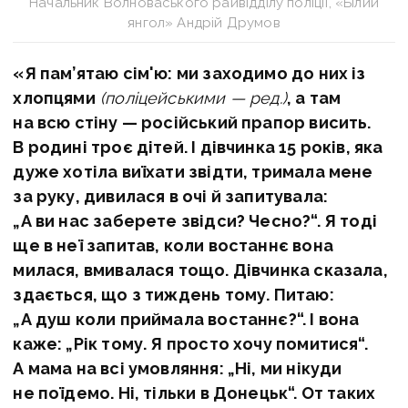
Начальник Волноваського райвідділу поліції, «Білий
янгол» Андрій Друмов
«Я пам’ятаю сім'ю: ми заходимо до них із
хлопцями
(поліцейськими — ред.)
, а там
на всю стіну — російський прапор висить.
В родині троє дітей. І дівчинка 15 років, яка
дуже хотіла виїхати звідти, тримала мене
за руку, дивилася в очі й запитувала:
„А ви нас заберете звідси? Чесно?“. Я тоді
ще в неї запитав, коли востаннє вона
милася, вмивалася тощо. Дівчинка сказала,
здається, що з тиждень тому. Питаю:
„А душ коли приймала востаннє?“. І вона
каже: „Рік тому. Я просто хочу помитися“.
А мама на всі умовляння: „Ні, ми нікуди
не поїдемо. Ні, тільки в Донецьк“. От таких