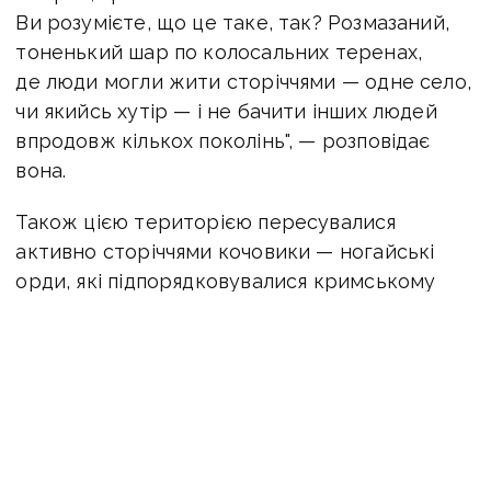
Ви розумієте, що це таке, так? Розмазаний,
тоненький шар по колосальних теренах,
де люди могли жити сторіччями — одне село,
чи якийсь хутір — і не бачити інших людей
впродовж кількох поколінь", — розповідає
вона.
Також цією територією пересувалися
активно сторіччями кочовики — ногайські
орди, які підпорядковувалися кримському
хану та вели свій спосіб життя. На цих землях
було досить активним козакування — тут
були і українські козаки, тобто черкеси, і
«русские казаки», між якими так само
тривали військові сутички за якусь добич,
за те, що було нагромаджено на хуторах.