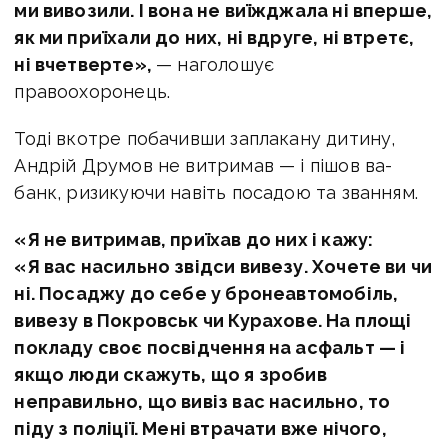
ми вивозили. І вона не виїжджала ні вперше,
як ми приїхали до них, ні вдруге, ні втретє,
ні вчетверте»,
— наголошує
правоохоронець.
Тоді вкотре побачивши заплакану дитину,
Андрій Друмов не витримав — і пішов ва-
банк, ризикуючи навіть посадою та званням.
«Я не витримав, приїхав до них і кажу:
«Я вас насильно звідси вивезу. Хочете ви чи
ні. Посаджу до себе у бронеавтомобіль,
вивезу в Покровськ чи Курахове. На площі
покладу своє посвідчення на асфальт — і
якщо люди скажуть, що я зробив
неправильно, що вивіз вас насильно, то
піду з поліції. Мені втрачати вже нічого,