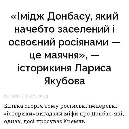
«Імідж Донбасу, який
начебто заселений і
освоєний росіянами —
це маячня», —
історикиня Лариса
Якубова
25 квітня 2023 р., 10:53
Кілька сторіч тому російські імперські
«історики» вигадали міфи про Донбас, які,
однак, досі просуває Кремль.