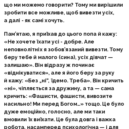
що ми можемо говорити? Тому ми вирішили
зробити все можливе, щоб вивезти усіх,
а далі - як самі хочуть.
Пам’ятаю, я приїхав до цього попа й кажу:
«Не хочете їхати усі - добре. Але
неповнолітніх я зобов’язаний вивезти. Тому
беру тебе й малого (сина), усіх дівчат —
залишаю». Він відразу ж починає
«віднікуватися», але я його беру за руку
й кажу: «Без „ні“, їдемо. Треба». Він кричить
«ні», чіпляється за дружину, а та — сама
кричить: «Фашисти, фашисти, вивозите
насильно! Ми перед Богом…» тощо. Це було
дуже емоційно, голосно, але ми таки
вмовили їх виїхати. Це була довга і важка
робота, насамперед психологічна — і для