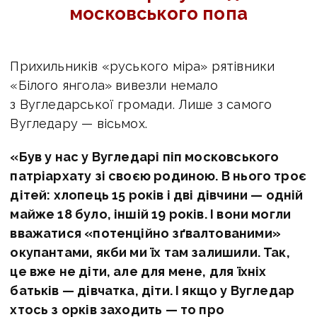
московського попа
Прихильників «руського міра» рятівники
«Білого янгола» вивезли немало
з Вугледарської громади. Лише з самого
Вугледару — вісьмох.
«Був у нас у Вугледарі піп московського
патріархату зі своєю родиною. В нього троє
дітей: хлопець 15 років і дві дівчини — одній
майже 18 було, іншій 19 років. І вони могли
вважатися «потенційно зґвалтованими»
окупантами, якби ми їх там залишили. Так,
це вже не діти, але для мене, для їхніх
батьків — дівчатка, діти. І якщо у Вугледар
хтось з орків заходить — то про