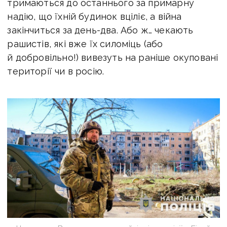
тримаються до останнього за примарну
надію, що їхній будинок вціліє, а війна
закінчиться за день-два. Або ж… чекають
рашистів, які вже їх силоміць (або
й добровільно!) вивезуть на раніше окуповані
території чи в росію.