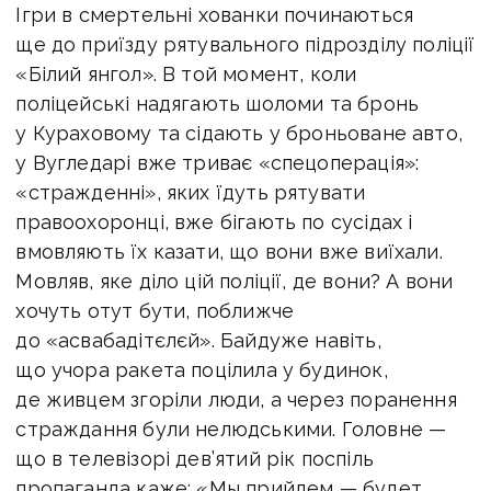
Ігри в смертельні хованки починаються
ще до приїзду рятувального підрозділу поліції
«Білий янгол». В той момент, коли
поліцейські надягають шоломи та бронь
у Кураховому та сідають у броньоване авто,
у Вугледарі вже триває «спецоперація»:
«стражденні», яких їдуть рятувати
правоохоронці, вже бігають по сусідах і
вмовляють їх казати, що вони вже виїхали.
Мовляв, яке діло цій поліції, де вони? А вони
хочуть отут бути, поближче
до «асвабадітєлєй». Байдуже навіть,
що учора ракета поцілила у будинок,
де живцем згоріли люди, а через поранення
страждання були нелюдськими. Головне —
що в телевізорі дев’ятий рік поспіль
пропаганда каже: «Мы прийдем — будет