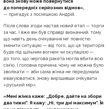
вона знову може повернутися
до попередніх серйозних відмов»,
— пригадує з посмішкою Андрій.
Після слова згоди настав новий етап — торги
за час. І вже він був справді визначний, тому
що навіть день очікування міг повністю
змінити ситуацію — від того, що ця територія
буде під щільним вогнем чи окупацією —
до того, що чергова ракета могла вбити всю
сім'ю. І головна причина, чому не можна було
зволікати — аби сама жінка не передумала
евакуюватися, знову вирішивши очікувати
«руський мір».
«Мені жінка каже: „Добре, дайте на збори
два тижні“. Я кажу: „Ні, три дні максимум“. Їй