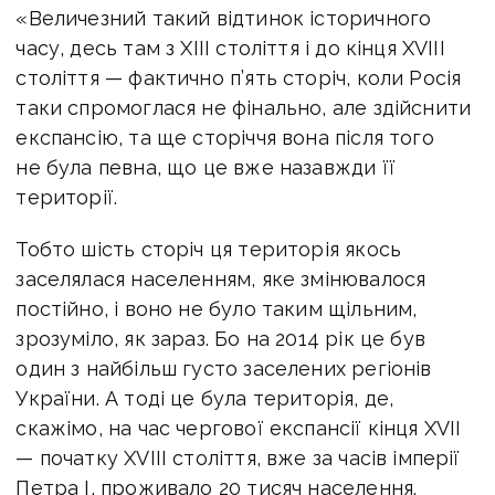
«Величезний такий відтинок історичного
часу, десь там з ХІІІ століття і до кінця ХVІІІ
століття — фактично п’ять сторіч, коли Росія
таки спромоглася не фінально, але здійснити
експансію, та ще сторіччя вона після того
не була певна, що це вже назавжди її
території.
Тобто шість сторіч ця територія якось
заселялася населенням, яке змінювалося
постійно, і воно не було таким щільним,
зрозуміло, як зараз. Бо на 2014 рік це був
один з найбільш густо заселених регіонів
України. А тоді це була територія, де,
скажімо, на час чергової експансії кінця ХVІІ
— початку ХVІІІ століття, вже за часів імперії
Петра І, проживало 20 тисяч населення.