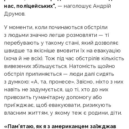
нас, поліцейських",
— наголошує Андрій
Друмов.
У моменти, коли починаються обстріли
з людьми значно легше розмовляти — ті
перебувають у такому стані, який дозволяє
швидше та якісніше вмовити їх на евакуацію
(хоча й не всіх). Тож під час обстрілів кількість
вивезених збільшується. Натомість щойно
обстріл припиняється — люди далі сидять
з думкою: «А, та, пронесе». Звісно, ніхто з них
навіть не задумується, що ті, хто до них
привозить гуманітарну допомогу або
приїжджає, щоб евакуювати, ризикують
власним життям, у якому теж є родини, діти.
«Пам'ятаю, як я з американцем заїжджав