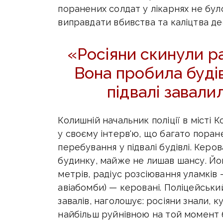
поранених солдат у лікарнях не бул
виправдати вбивства та каліцтва де
«Росіяни скинули ра
Вона пробила буді
підвалі завал
Колишній начальник поліції в місті
у своєму інтерв'ю, що багато поране
перебування у підвалі будівлі. Кер
будинку, майже не лишав шансу. Йо
метрів, радіус розсіювання уламків 
авіабомби) — керовані. Поліцейськи
завалів, наголошує: росіяни знали, 
найбільш руйнівною на той момент