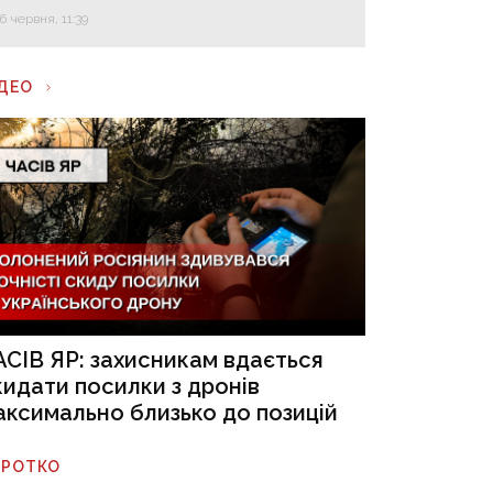
16 червня, 11:39
ІДЕО
АСІВ ЯР: захисникам вдається
кидати посилки з дронів
аксимально близько до позицій
ОРОТКО