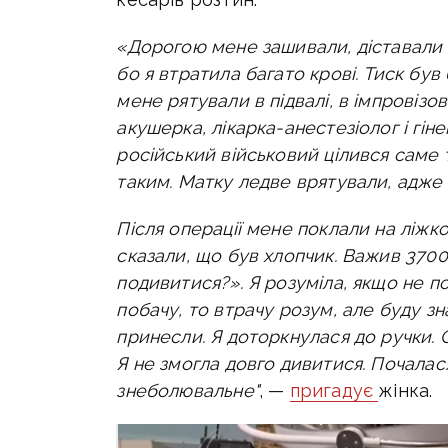
«Дорогою мене зашивали, діставали у
бо я втратила багато крові. Тиск бу
мене рятували в підвалі, в імпровізо
акушерка, лікарка-анестезіолог і гіне
російський військовий цілився саме 
таким. Матку ледве врятували, адже
Після операції мене поклали на ліжко,
сказали, що був хлопчик. Важив 3700. 
подивитися?». Я розуміла, якщо не п
побачу, то втрачу розум, але буду зн
принесли. Я доторкнулася до ручки. 
Я не змогла довго дивитися. Почалас
знеболювальне"
, —
пригадує
жінка.