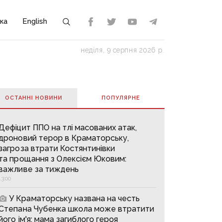
ка
English
неділя, 9 серпня 2026 р.
ОСТАННІ НОВИНИ
ПОПУЛЯРНE
Дефіцит ППО на тлі масованих атак,
дроновий терор в Краматорську,
загроза втрати Костянтинівки
та прощання з Олексієм Юковим:
важливе за тиждень
13:00
У Краматорську названа на честь
Степана Чубенка школа може втратити
його ім'я: мама загиблого героя