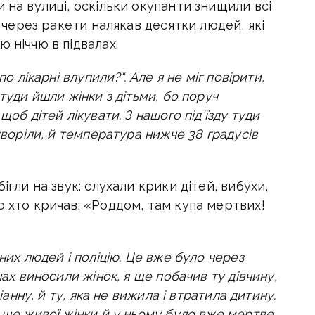
 на вулиці, оскільки окупанти знищили всі
у через ракети налякав десятки людей, які
 ніччю в підвалах.
по лікарні влупили?“. Але я не міг повірити,
туди йшли жінки з дітьми, бо поруч
щоб дітей лікувати. З нашого під'їзду туди
хворіли, й температура нижче 38 градусів
ігли на звук: слухали крики дітей, вибухи,
о хто кричав: «Роддом, там купа мертвих!
них людей і поліцію. Це вже було через
шах виносили жінок, я ще побачив ту дівчину,
іанну, й ту, яка не вижила і втратила дитину.
т ще живої жінки й у ньому було вже мертве