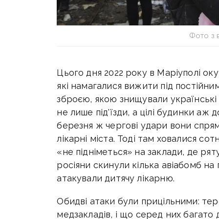
Фото з 
Цього дня 2022 року в Маріуполі ок
які намагалися вижити під постійн
зброєю, якою знищували українські 
не лише під'їзди, а цілі будинки аж до
березня ж чергові удари вони спря
лікарні міста. Тоді там ховалися сот
«не підніметься» на заклади, де рят
росіяни скинули кілька авіабомб на 
атакували дитячу лікарню.
Обидві атаки були прицільними: тер
медзакладів, і що серед них багато д