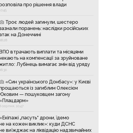
розповіла про рішення влади
10:45
Троє людей загинули, шестеро
зазнали поранень: наслідки російських
атак на Донеччині
08:28
ВПО втрачають виплати та місяцями
чекають на компенсації за зруйноване
житло: Лубінець вимагає змін від уряду
06:30
«Син українського Донбасу»: у Києві
прощаються із загиблим Олексієм
Юковим — пошуковцем загону
«Плацдарм»
8 серпня, 10:47
«Екіпажі „пасуть“ дрони, їдемо
не на кожен виклик»: куди ДСНС
не виїжджає на ліквідацію надзвичайних