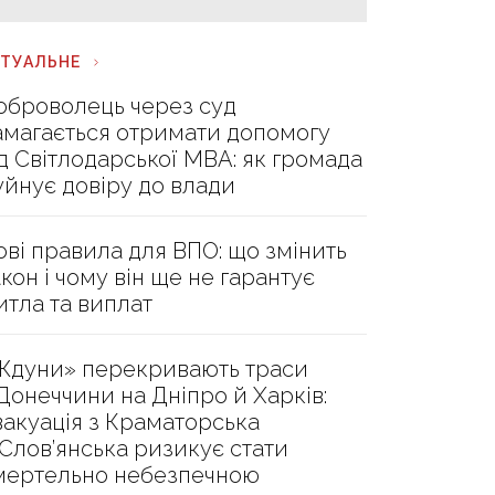
КТУАЛЬНЕ
оброволець через суд
амагається отримати допомогу
ід Світлодарської МВА: як громада
уйнує довіру до влади
ові правила для ВПО: що змінить
акон і чому він ще не гарантує
итла та виплат
Ждуни» перекривають траси
 Донеччини на Дніпро й Харків:
вакуація з Краматорська
 Слов’янська ризикує стати
мертельно небезпечною