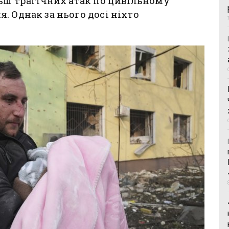
льш трагічних атак по цивільному
. Однак за нього досі ніхто