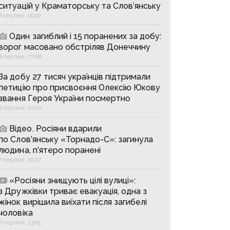
ситуацій у Краматорську та Слов’янську
8 серпня, 09:00
Один загиблий і 15 поранених за добу:
ворог масовано обстріляв Донеччину
8 серпня, 07:08
За добу 27 тисяч українців підтримали
петицію про присвоєння Олексію Юкову
звання Героя України посмертно
8 серпня, 07:00
Відео. Росіяни вдарили
по Слов’янську «Торнадо-С»: загинула
людина, п’ятеро поранені
7 серпня, 16:27
«Росіяни знищують цілі вулиці»:
з Дружківки триває евакуація, одна з
жінок вирішила виїхати після загибелі
чоловіка
7 серпня, 13:05