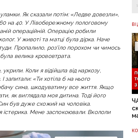
ламки. Як сказали потім: «Ледве довезли»,
в 60 на 40. У Лівобережному пологовому
В
ваній операційній. Операцію робили
колог. У животі та матці була дірка. Наче
туди. Пропалило, роз'їло порохом чи чимось
 була велика крововтрата.
 укрили. Коли я відійшла від наркозу,
І запитали: «Ти хотіла б на нього
обачу сина, шкодуватиму все життя. Якщо
ати, як виглядала моя дитина. Тоді його
Ч
Син був дуже схожий на чоловіка.
с
я істерика. Мене заспокоювали. Вкололи
м
К