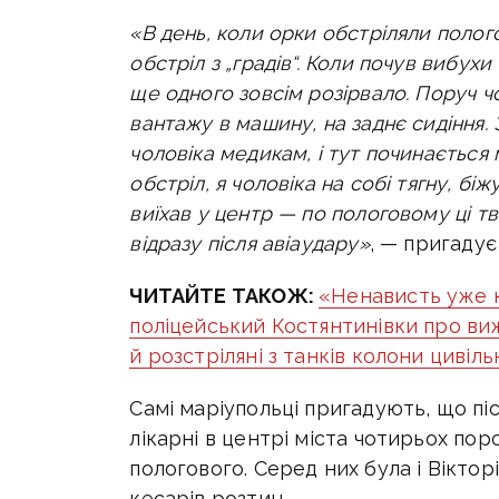
«В день, коли орки обстріляли полог
обстріл з „градів“. Коли почув вибух
ще одного зовсім розірвало. Поруч чо
вантажу в машину, на заднє сидіння. 
чоловіка медикам, і тут починається 
обстріл, я чоловіка на собі тягну, біж
виїхав у центр — по пологовому ці т
відразу після авіаудару»
, — пригадує
ЧИТАЙТЕ ТАКОЖ:
«Ненависть уже к
поліцейський Костянтинівки про ви
й розстріляні з танків колони цивіль
Самі маріупольці пригадують, що піс
лікарні в центрі міста чотирьох по
пологового. Серед них була і Вікторі
кесарів розтин.