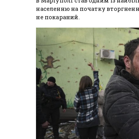
в Маріуполі став одним із найбі
населенню на початку вторгнення
не покараний.