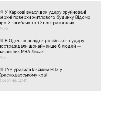
У Харкові внаслідок удару зруйновані
верхні поверхи житлового будинку Відомо
про 2 загиблих та 12 постраждалих.
05:53
В Одесі внаслідок російського удару
постраждали щонайменше 6 людей —
начальник МВА Лисак
05:52
ГУР уразила Ільський НПЗ у
Краснодарському краї
8 серпня, 12:49