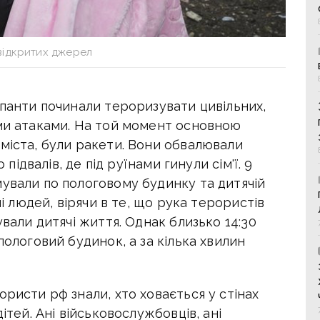
відкритих джерел
упанти починали тероризувати цивільних,
ими атаками. На той момент основною
міста, були ракети. Вони обвалювали
 підвалів, де під руїнами гинули сім'ї. 9
мували по пологовому будинку та дитячій
ні людей, вірячи в те, що рука терористів
ували дитячі життя. Однак близько 14:30
пологовий будинок, а за кілька хвилин
ористи рф знали, хто ховається у стінах
ітей. Ані військовослужбовців, ані