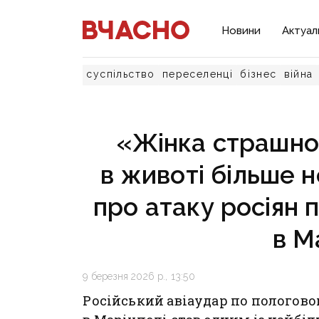
Новини
Актуал
суспільство
переселенці
бізнес
війна
«Жінка страшно
в животі більше н
про атаку росіян 
в М
9 березня 2026 р., 13:50
Російський авіаудар по пологово