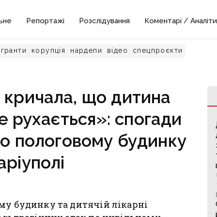
ьне
Репортажі
Розслідування
Коментарі / Аналіти
гранти
корупція
нардепи
відео
спецпроєкти
 кричала, що дитина
е рухається»: спогади
по пологовому будинку
аріуполі
му будинку та дитячій лікарні