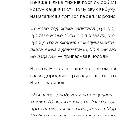
Це вже кілька тижнів поспіль робили
комунікації в місті. Тому звук вибух
намагалися зігрітися перед морозною
«У мене тоді жінка запитала: „Це що, 
що таке може бути. Бо всі знали, що 
ще й дитяча лікарня. Є медикаменти, 
пішла жінка з двійнятами, бо вони за
не падала»,
— пригадував чоловік.
Відразу Віктор з іншим чоловіком поб
галас дорослих. Пригадує, що багат
Всіх завалило».
«Ми відразу побачили на місці цивіль
хвилин 20 після прильоту. Тоді на но
про яку писали всі в інтернеті - і Мар
Це було страшно: я дивився на живі