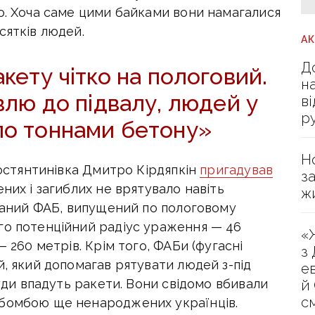
о. Хоча саме цими байками вони намагалися
сятків людей.
А
Д
кету чітко на пологовий.
н
влю до підвалу, людей у
в
р
ило тоннами бетону»
Н
 Костянтинівка Дмитро Кірдяпкін
пригадував
з
них і загиблих не врятувало навіть
ж
ований ФАБ, випущений по пологовому
го потенційний радіус ураження — 46
«
— 260 метрів. Крім того, ФАБи (фугасні
з
й, який допомагав рятувати людей з-під
е
куди впадуть ракети. Вони свідомо вбивали
й
с
 бомбою ще ненароджених українців.