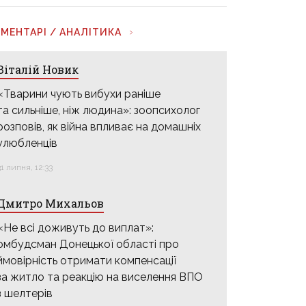
МЕНТАРІ / АНАЛІТИКА
Віталій Новик
«Тварини чують вибухи раніше
та сильніше, ніж людина»: зоопсихолог
розповів, як війна впливає на домашніх
улюбленців
31 липня, 12:33
Дмитро Михальов
«Не всі доживуть до виплат»:
омбудсман Донецької області про
ймовірність отримати компенсації
за житло та реакцію на виселення ВПО
з шелтерів