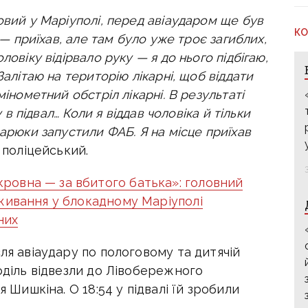
овий у Маріуполі, перед авіаударом ще був
КО
и — приїхав, але там було уже троє загиблих,
ловіку відірвало руку — я до нього підбігаю,
Залітаю на територію лікарні, щоб віддати
мінометний обстріл лікарні. В результаті
у в підвал… Коли я віддав чоловіка й тільки
варюки запустили ФАБ. Я на місце приїхав
 поліцейський.
ровна — за вбитого батька»: головний
живання у блокадному Маріуполі
них
ля авіаудару по пологовому та дитячій
роділь відвезли до Лівобережного
я Шишкіна. О 18:54 у підвалі їй зробили