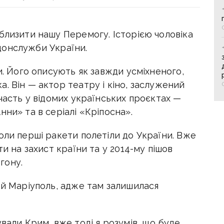
близити нашу Перемогу. Історією чоловіка
онслужби України.
и. Його описують як завжди усміхненого,
ка.
Він — актор театру і кіно, заслужений
участь у відомих українських проєктах —
ни» та в серіалі «Кріпосна».
оли перші ракети полетіли до України. Вже
ти на захист країни та у 2014-му пішов
гону.
ий Маріуполь, адже там залишилася
ували Крим, вже тоді я розумів, що буде