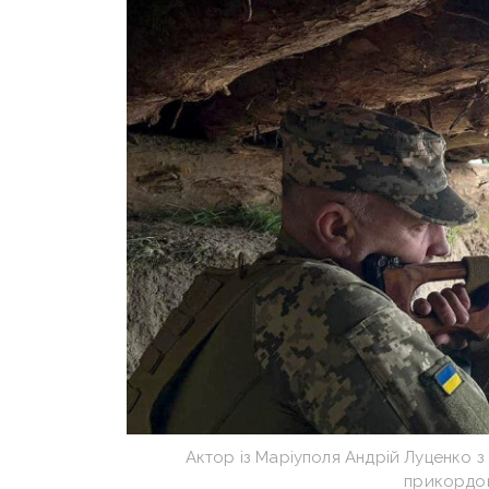
Актор із Маріуполя Андрій Луценко 
прикордон