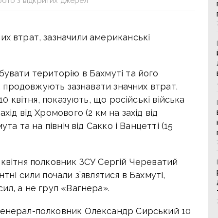
фото з відкритих джерел
их втрат, зазначили американські
бувати територію в Бахмуті та його
но, продовжують зазнавати значних втрат.
 10 квітня, показують, що російські війська
хід від Хромового (2 км на захід від
ута та на північ від Сакко і Ванцетті (15
 квітня полковник ЗСУ Сергій Череватий
тні сили почали з’являтися в Бахмуті,
ил, а не груп «Вагнера».
 генерал-полковник Олександр Сирський 10