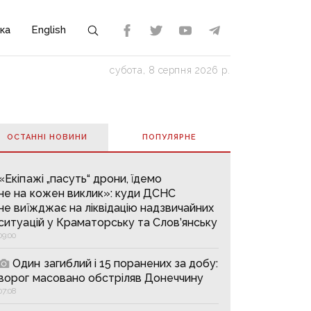
ка
English
субота, 8 серпня 2026 р.
ОСТАННІ НОВИНИ
ПОПУЛЯРНE
«Екіпажі „пасуть“ дрони, їдемо
не на кожен виклик»: куди ДСНС
не виїжджає на ліквідацію надзвичайних
ситуацій у Краматорську та Слов’янську
09:00
Один загиблий і 15 поранених за добу:
ворог масовано обстріляв Донеччину
07:08