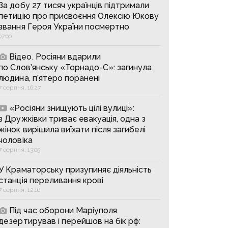
За добу 27 тисяч українців підтримали
петицію про присвоєння Олексію Юкову
звання Героя України посмертно
07:00
Відео. Росіяни вдарили
по Слов’янську «Торнадо-С»: загинула
людина, п’ятеро поранені
7 серпня, 16:27
«Росіяни знищують цілі вулиці»:
з Дружківки триває евакуація, одна з
жінок вирішила виїхати після загибелі
чоловіка
7 серпня, 13:05
У Краматорську призупиняє діяльність
станція переливання крові
7 серпня, 12:16
Під час оборони Маріуполя
дезертирував і перейшов на бік рф: