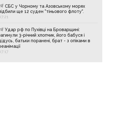
СБС у Чорному та Азовському морях
підбили ще 12 суден "тіньового флоту".
07:21
Удар рф по Пухівці на Броварщині:
загинули 3-річний хлопчик, його бабуся і
дідусь, батьки поранені, брат - з опіками в
реанімації
07:17