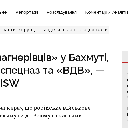
ьне
Репортажі
Розслідування
Коментарі / Аналіти
гранти
корупція
нардепи
відео
спецпроєкти
гнерівців» у Бахмуті,
й спецназ та «ВДВ», —
ISW
агнера», що російське військове
екинути до Бахмута частини