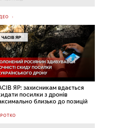
ІДЕО
АСІВ ЯР: захисникам вдається
кидати посилки з дронів
аксимально близько до позицій
ОРОТКО