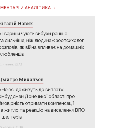
МЕНТАРІ / АНАЛІТИКА
Віталій Новик
«Тварини чують вибухи раніше
та сильніше, ніж людина»: зоопсихолог
розповів, як війна впливає на домашніх
улюбленців
31 липня, 12:33
Дмитро Михальов
«Не всі доживуть до виплат»:
омбудсман Донецької області про
ймовірність отримати компенсації
за житло та реакцію на виселення ВПО
з шелтерів
16 червня, 11:39