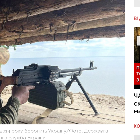
В
Ч
с
м
К
з 2014 року боронить Україну/Фото: Державна
на служба України