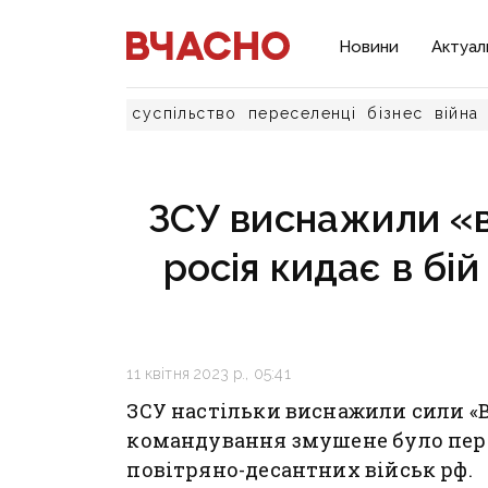
Новини
Актуал
суспільство
переселенці
бізнес
війна
ЗСУ виснажили «ва
росія кидає в бі
11 квітня 2023 р., 05:41
ЗСУ настільки виснажили сили «В
командування змушене було пер
повітряно-десантних військ рф.