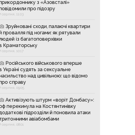
прикордоннику з «Азовсталі»
повідомили про підозру
7 серпня, 11:03
Зруйновані сходи, палаючі квартири
й провалля під ногами: як рятували
людей із багатоповерхівки
в Краматорську
7 серпня, 10:17
Російського військового вперше
в Україні судять за сексуальне
насильство над цивільною: що відомо
про справу
7 серпня, 09:05
Активізують штурм «воріт Донбасу»:
рф перекинула на Костянтинівку
додаткові підрозділи й поновила атаки
тритонними авіабомбами
7 серпня, 08:01