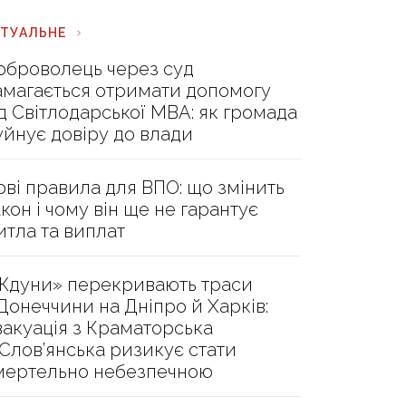
КТУАЛЬНЕ
оброволець через суд
амагається отримати допомогу
ід Світлодарської МВА: як громада
уйнує довіру до влади
ові правила для ВПО: що змінить
акон і чому він ще не гарантує
итла та виплат
Ждуни» перекривають траси
 Донеччини на Дніпро й Харків:
вакуація з Краматорська
 Слов’янська ризикує стати
мертельно небезпечною