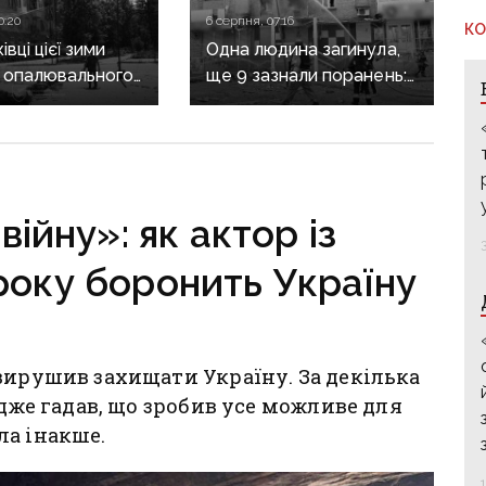
0:20
6 серпня, 07:16
КО
вці цієї зими
Одна людина загинула,
 опалювального
ще 9 зазнали поранень:
 фронт
воєнні злочини
ється,
рф на Донеччині
руктура
о зруйнована
війну»: як актор із
року боронить Україну
вирушив захищати Україну. За декілька
адже гадав, що зробив усе можливе для
ла інакше.