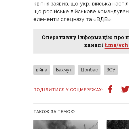
квітня заявив, що укр. війська наст
що російське військове командува
елементи спецназу та «ВДВ».
Оперативну інформацію про п
каналі
t.me/vc
війна
Бахмут
Донбас
ЗСУ
ПОДІЛИТИСЯ У СОЦМЕРЕЖАХ:
ТАКОЖ ЗА ТЕМОЮ