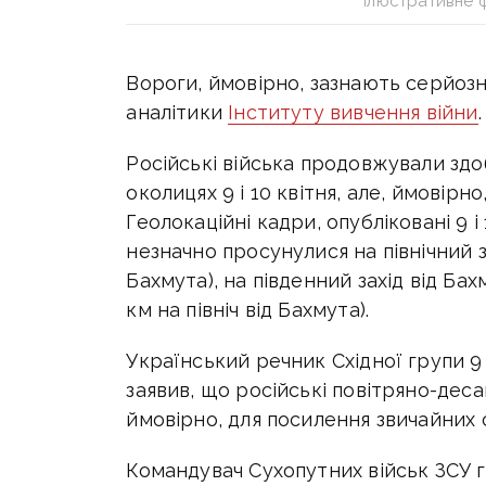
Ілюстративне 
Вороги, ймовірно, зазнають серйозн
аналітики
Інституту вивчення війни
.
Російські війська продовжували здо
околицях 9 і 10 квітня, але, ймовір
Геолокаційні кадри, опубліковані 9 і
незначно просунулися на північний за
Бахмута), на південний захід від Бахм
км на північ від Бахмута).
Український речник Східної групи 9
заявив, що російські повітряно-десан
ймовірно, для посилення звичайних с
Командувач Сухопутних військ ЗСУ