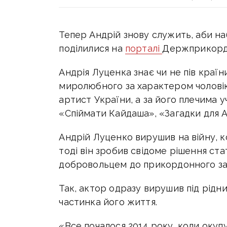
Тепер Андрій знову служить, аби на
поділилися на
порталі
Держприкорд
Андрія Луценка знає чи не пів країн
миролюбного за характером чолові
артист України, а за його плечима 
«Спіймати Кайдаша», «Загадки для Ан
Андрій Луценко вирушив на війну, к
тоді він зробив свідоме рішення ста
добровольцем до прикордонного за
Так, актор одразу вирушив під рідн
частинка його життя.
«Все почалося 2014 року, коли окуп