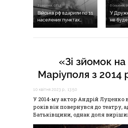
7 серпня, 07:12
6 серпня, 1
Війська рф вдарили по 11
У Дружкі
населених пунктах
не буде
Донеччини: одна людина
сезону:
загинула, п’ятеро
наближа
поранені
інфраст
критичн
«Зі зйомок на 
Маріуполя з 2014 
10 квітня 2023 р., 13:50
У 2014-му актор Андрій Луценко 
років він повернувся до театру, 
Батьківщини, однак доля виріши