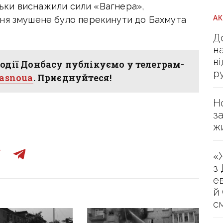
ільки виснажили сили «Вагнера»,
А
ння змушене було перекинути до Бахмута
Д
н
в
одії Донбасу публікуємо у телеграм-
р
hasnoua
. Приєднуйтеся!
Н
з
ж
«
з
е
й
с