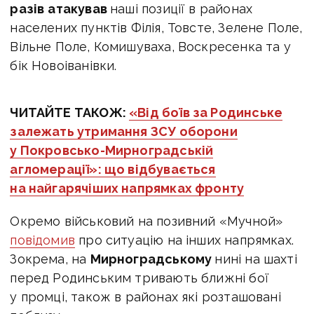
разів
атакував
наші позиції в районах
населених пунктів Філія, Товсте, Зелене Поле,
Вільне Поле, Комишуваха, Воскресенка та у
бік Новоіванівки.
ЧИТАЙТЕ ТАКОЖ:
«Від боїв за Родинське
залежать утримання ЗСУ оборони
у Покровсько-Мирноградській
агломерації»: що відбувається
на найгарячіших напрямках фронту
Окремо військовий на позивний «Мучной»
повідомив
про ситуацію на інших напрямках.
Зокрема, на
Мирноградському
нині на шахті
перед Родинським тривають ближні бої
у промці, також в районах які розташовані