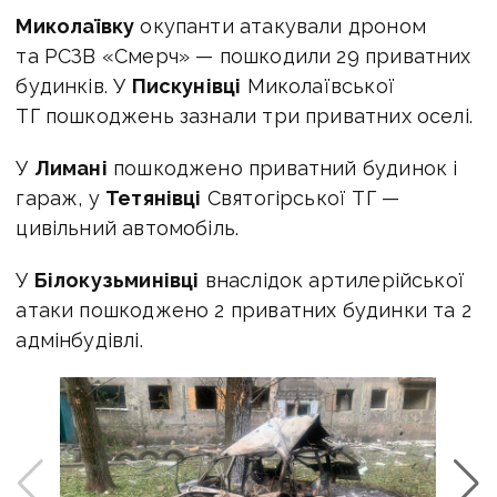
Миколаївку
окупанти атакували дроном
та РСЗВ «Смерч» — пошкодили 29 приватних
будинків. У
Пискунівці
Миколаївської
ТГ пошкоджень зазнали три приватних оселі.
У
Лимані
пошкоджено приватний будинок і
гараж, у
Тетянівці
Святогірської ТГ —
цивільний автомобіль.
У
Білокузьминівці
внаслідок артилерійської
атаки пошкоджено 2 приватних будинки та 2
адмінбудівлі.