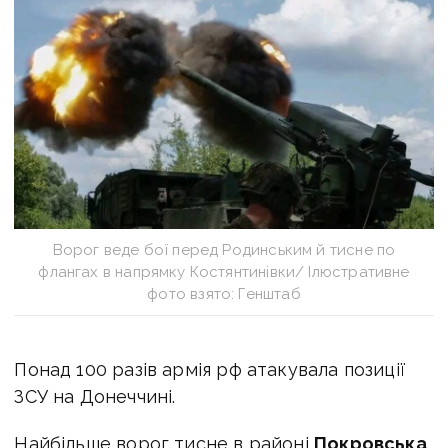
Ворог веде бої перед Родинським й тисне по
флангах в напрямку Костянтинівки/ Ілюстративне
фото взято: Генштаб
Понад 100 разів армія рф атакувала позиції
ЗСУ на Донеччині.
Найбільше ворог тисне в районі
Покровська
.