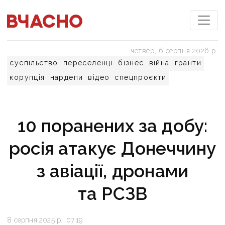
четвер, 6 серпня 2026 р.
суспільство
переселенці
бізнес
війна
гранти
корупція
нардепи
відео
спецпроєкти
10 поранених за добу:
росія атакує Донеччину
з авіації, дронами
та РСЗВ
8 серпня 2025 р., 07:19