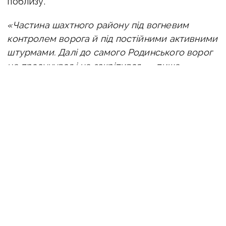
поблизу.
«Частина шахтного району під вогневим
контролем ворога й під постійними активними
штурмами. Далі до самого Родинського ворог
не просунувся і не закріпився, — пише
військовий. — Так, ДРГ підступають з флангів,
так само періодично з’являються на околицях,
можуть пробиратися у лісосмуги, посадки, але
в самому місті їхніх сил немає — тобто, про
повноцінне входження в місто мова не йде,
лише загроза з наближених напрямків».
По Білицькому ситуація без змін, але тиск
навколо посилюється. Пряма загроза для
міста відсутня, проте за словами військового
ситуація може швидко змінюватися, фронт
тут мінливий. У Красному Лимані бої