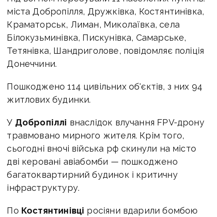
міста Добропілля, Дружківка, Костянтинівка,
Краматорськ, Лиман, Миколаївка, села
Білокузьминівка, Пискунівка, Самарське,
Тетянівка, Шандриголове, повідомляє поліція
Донеччини.
Пошкоджено 114 цивільних об'єктів, з них 94
житлових будинки.
У
Добропіллі
внаслідок влучання FPV-дрону
травмовано мирного жителя. Крім того,
сьогодні вночі війська рф скинули на місто
дві керовані авіабомби — пошкоджено
багатоквартирний будинок і критичну
інфраструктуру.
По
Костянтинівці
росіяни вдарили бомбою