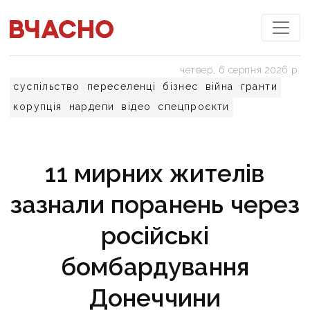
четвер, 6 серпня 2026 р.
суспільство
переселенці
бізнес
війна
гранти
корупція
нардепи
відео
спецпроєкти
11 мирних жителів
зазнали поранень через
російські
бомбардування
Донеччини