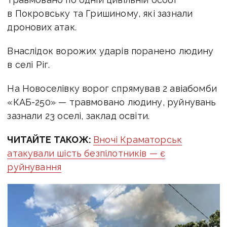
в Покровську та Гришиному, які зазнали
дронових атак.
Внаслідок ворожих ударів поранено людину
в селі Ріг.
На Новоселівку ворог спрямував 2 авіабомби
«КАБ-250» — травмовано людину, руйнувань
зазнали 23 оселі, заклад освіти.
ЧИТАЙТЕ ТАКОЖ:
Вночі Краматорськ
атакували шість безпілотників — є
руйнування