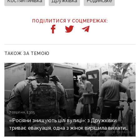
Костянтинівка
Дружківка
Родинське
ПОДІЛИТИСЯ У СОЦМЕРЕЖАХ:
ТАКОЖ ЗА ТЕМОЮ
7 серпня, 13:05
«Росіяни знищують цілі вулиці»: з Дружківки
триває евакуація, одна з жінок вирішила виїхати
після загибелі чоловіка