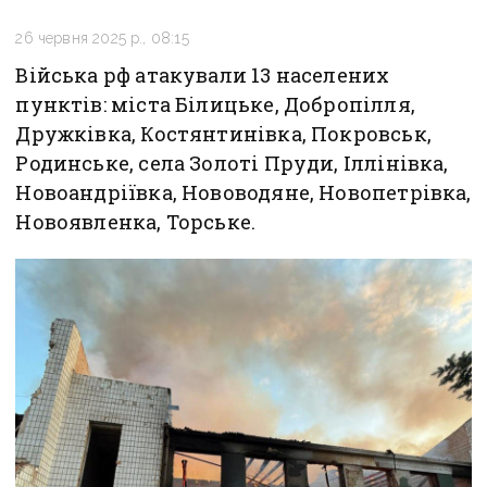
26 червня 2025 р., 08:15
Війська рф атакували 13 населених
пунктів: міста Білицьке, Добропілля,
Дружківка, Костянтинівка, Покровськ,
Родинське, села Золоті Пруди, Іллінівка,
Новоандріївка, Нововодяне, Новопетрівка,
Новоявленка, Торське.