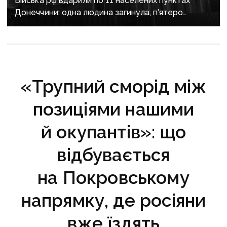
Війська рф вдарили по 11 населених пунктах
Донеччини: одна людина загинула, п’ятеро
поранені
«Трупний сморід між
позиціями нашими
й окупантів»: що
відбувається
на Покровському
напрямку, де росіяни
вже їздять