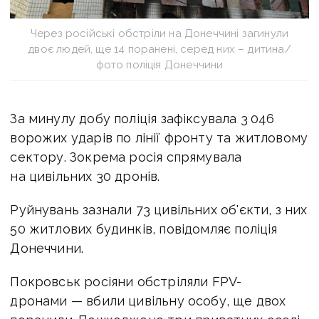
Через російські обстріли на Донеччині загинули
двоє людей, ще 14 поранені, серед них – дитина/
фото поліція Донеччини
За минулу добу поліція зафіксувала 3 046
ворожих ударів по лінії фронту та житловому
сектору. Зокрема росія спрямувала
на цивільних 30 дронів.
Руйнувань зазнали 73 цивільних об'єкти, з них
50 житлових будинків, повідомляє поліція
Донеччини.
Покровськ росіяни обстріляли FPV-
дронами — вбили цивільну особу, ще двох