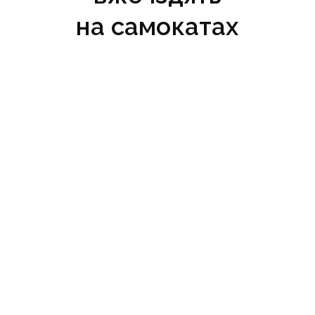
на самокатах
26 червня 2025 р., 07:52
На стабілізаційних пунктах біля
Покровська ситуація невтішна — ворог
подекуди не дає днями, а то й тижнями
забрати поранених бійців з позицій. Тож
інколи до медиків може не доїхати жоден
екіпаж, оскільки по них прицільно б’ють
окупанти. Інколи ж, коли видається вдале
«вікно», за добу доводиться рятувати
понад сотню бійців.