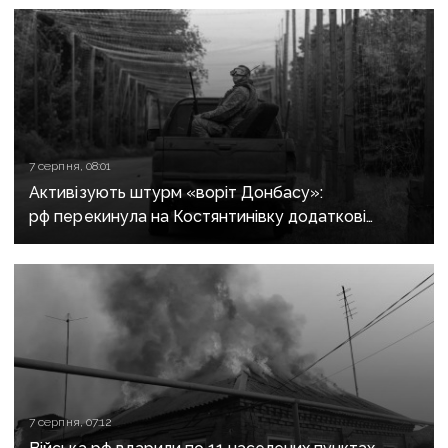
7 серпня, 08:01
Активізують штурм «воріт Донбасу»:
рф перекинула на Костянтинівку додаткові
підрозділи й поновила атаки тритонними
авіабомбами
7 серпня, 07:12