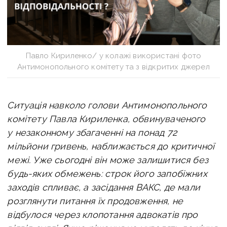
Павло Кириленко/ у колажі використані фото
Антимонопольного комітету та з відкритих джерел
Ситуація навколо голови Антимонопольного
комітету Павла Кириленка, обвинуваченого
у незаконному збагаченні на понад 72
мільйони гривень, наближається до критичної
межі. Уже сьогодні він може залишитися без
будь-яких обмежень: строк його запобіжних
заходів спливає, а засідання ВАКС, де мали
розглянути питання їх продовження, не
відбулося через клопотання адвокатів про