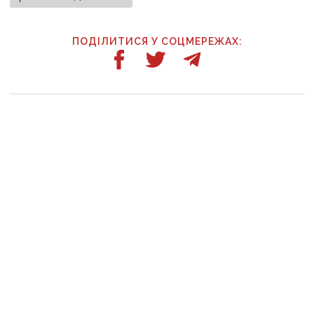
ПОДІЛИТИСЯ У СОЦМЕРЕЖАХ:
ТАКОЖ ЗА ТЕМОЮ
29 липня, 13:30
До 1 млн грн на розвиток бізнесу: ветерани
можуть отримати грант у межах програми
«Жити назустріч»