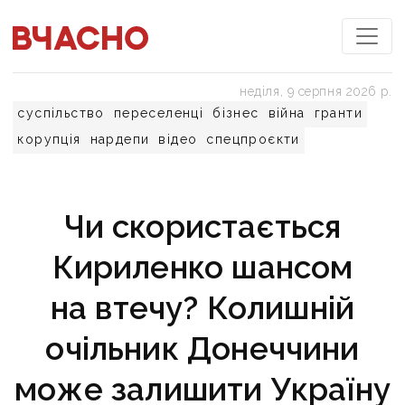
неділя, 9 серпня 2026 р.
суспільство
переселенці
бізнес
війна
гранти
корупція
нардепи
відео
спецпроєкти
Чи скористається
Кириленко шансом
на втечу? Колишній
очільник Донеччини
може залишити Україну