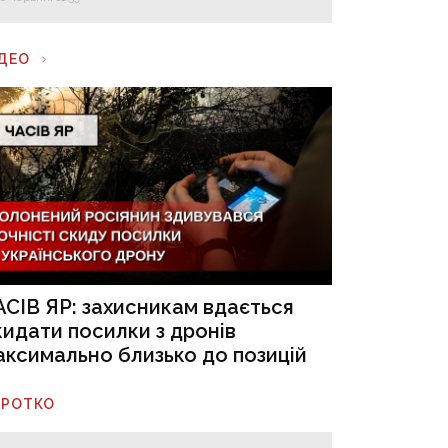
ІДЕО
АСІВ ЯР: захисникам вдається
кидати посилки з дронів
аксимально близько до позицій
ОРОТКО