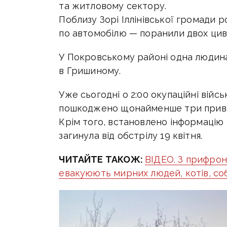
та житловому сектору.
Поблизу Зорі Іллінівської громади 
по автомобілю — поранили двох циві
У Покровському районі одна людин
в Гришиному.
Уже сьогодні о 2:00 окупаційні війс
пошкоджено щонайменше три прива
Крім того, встановлено інформацію 
загинула від обстрілу 19 квітня.
ЧИТАЙТЕ ТАКОЖ:
ВІДЕО. З прифрон
евакуюють мирних людей, котів, соб