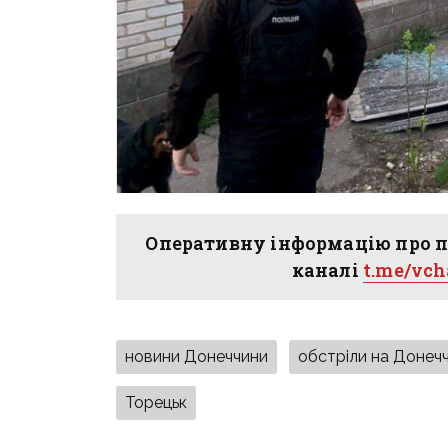
Оперативну інформацію про п
каналі
t.me/vc
новини Донеччини
обстріли на Донечч
Торецьк