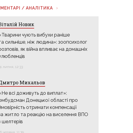
МЕНТАРІ / АНАЛІТИКА
Віталій Новик
«Тварини чують вибухи раніше
та сильніше, ніж людина»: зоопсихолог
розповів, як війна впливає на домашніх
улюбленців
31 липня, 12:33
Дмитро Михальов
«Не всі доживуть до виплат»:
омбудсман Донецької області про
ймовірність отримати компенсації
за житло та реакцію на виселення ВПО
з шелтерів
16 червня, 11:39