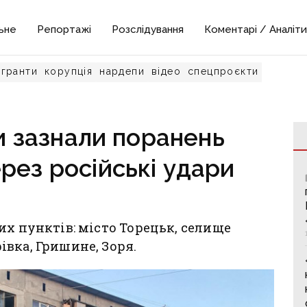
ьне
Репортажі
Розслідування
Коментарі / Аналіти
гранти
корупція
нардепи
відео
спецпроєкти
 зазнали поранень
рез російські удари
их пунктів: місто Торецьк, селище
вка, Гришине, Зоря.