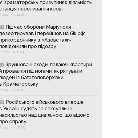
У Краматорську призупиняє діяльність
станція переливання крові
7 серпня, 12:16
Під час оборони Маріуполя
дезертирував і перейшов на бік рф:
прикордоннику з «Азовсталі»
повідомили про підозру
7 серпня, 11:03
Зруйновані сходи, палаючі квартири
й провалля під ногами: як рятували
людей із багатоповерхівки
в Краматорську
7 серпня, 10:17
Російського військового вперше
в Україні судять за сексуальне
насильство над цивільною: що відомо
про справу
7 серпня, 09:05