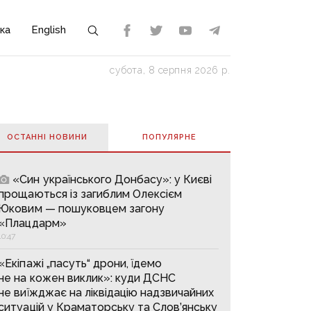
ка
English
субота, 8 серпня 2026 р.
ОСТАННІ НОВИНИ
ПОПУЛЯРНE
«Син українського Донбасу»: у Києві
прощаються із загиблим Олексієм
Юковим — пошуковцем загону
«Плацдарм»
10:47
«Екіпажі „пасуть“ дрони, їдемо
не на кожен виклик»: куди ДСНС
не виїжджає на ліквідацію надзвичайних
ситуацій у Краматорську та Слов’янську