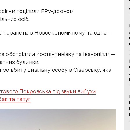
росіяни поцілили FPV-дроном
льних осіб.
а поранена в Новоекономічному та одна —
ька обстріляли Костянтинівку та Іванопілля —
тних будинки.
про вбиту цивільну особу в Сіверську, яка
тового Покровська під звуки вибухи
ак та папуг