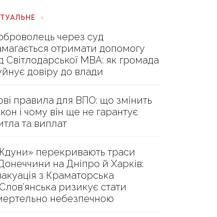
КТУАЛЬНЕ
оброволець через суд
амагається отримати допомогу
ід Світлодарської МВА: як громада
уйнує довіру до влади
ові правила для ВПО: що змінить
акон і чому він ще не гарантує
итла та виплат
Ждуни» перекривають траси
 Донеччини на Дніпро й Харків:
вакуація з Краматорська
 Слов’янська ризикує стати
мертельно небезпечною