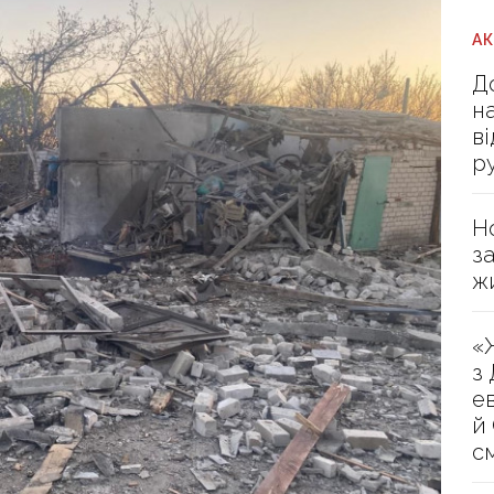
А
Д
н
в
р
Н
з
ж
«
з
е
й
с