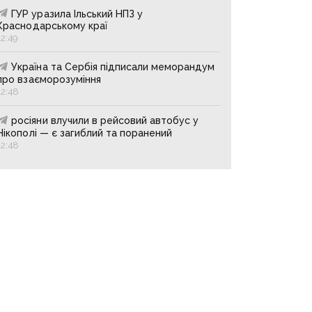
ГУР уразила Ільський НПЗ у
Краснодарському краї
12:49
Україна та Сербія підписали меморандум
про взаєморозуміння
12:48
росіяни влучили в рейсовий автобус у
Нікополі — є загиблий та поранений
12:48