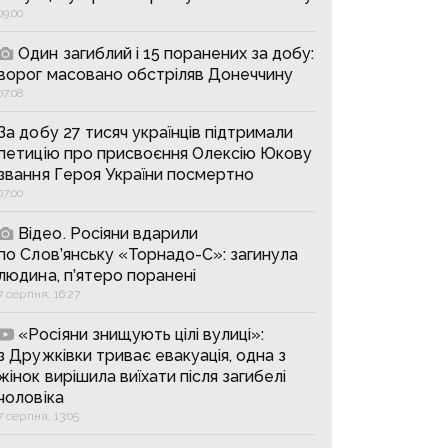
09:00
Один загиблий і 15 поранених за добу:
ворог масовано обстріляв Донеччину
07:08
За добу 27 тисяч українців підтримали
петицію про присвоєння Олексію Юкову
звання Героя України посмертно
07:00
Відео. Росіяни вдарили
по Слов’янську «Торнадо-С»: загинула
людина, п’ятеро поранені
7 серпня, 16:27
«Росіяни знищують цілі вулиці»:
з Дружківки триває евакуація, одна з
жінок вирішила виїхати після загибелі
чоловіка
7 серпня, 13:05