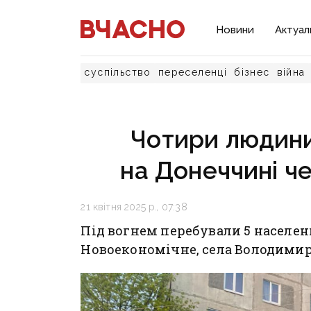
Новини
Актуал
суспільство
переселенці
бізнес
війна
Чотири людини
на Донеччині че
21 квітня 2025 р., 07:38
Під вогнем перебували 5 населен
Новоекономічне, села Володимирі