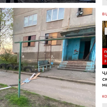
В
Ч
с
м
К