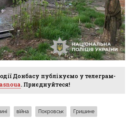
одії Донбасу публікуємо у телеграм-
hasnoua
. Приєднуйтеся!
ині
війна
Покровськ
Гришине