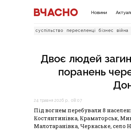
Новини
Актуал
суспільство
переселенці
бізнес
війна
Двоє людей загин
поранень чере
До
24 травня 2026 р., 08:07
Під вогнем перебували 8 населен
Костянтинівка, Краматорськ, Мик
Малотаранівка, Черкаське, село 