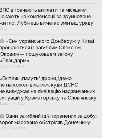
ВПО втрачають виплати та місяцями
чекають на компенсації за зруйноване
житло: Лубінець вимагає змін від уряду
06:30
«Син українського Донбасу»: у Києві
прощаються із загиблим Олексієм
Юковим — пошуковцем загону
«Плацдарм»
8 серпня, 10:47
«Екіпажі „пасуть“ дрони, їдемо
не на кожен виклик»: куди ДСНС
не виїжджає на ліквідацію надзвичайних
ситуацій у Краматорську та Слов’янську
8 серпня, 09:00
Один загиблий і 15 поранених за добу:
ворог масовано обстріляв Донеччину
8 серпня, 07:08