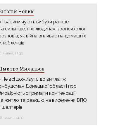
Віталій Новик
«Тварини чують вибухи раніше
та сильніше, ніж людина»: зоопсихолог
розповів, як війна впливає на домашніх
улюбленців
31 липня, 12:33
Дмитро Михальов
«Не всі доживуть до виплат»:
омбудсман Донецької області про
ймовірність отримати компенсації
за житло та реакцію на виселення ВПО
з шелтерів
16 червня, 11:39