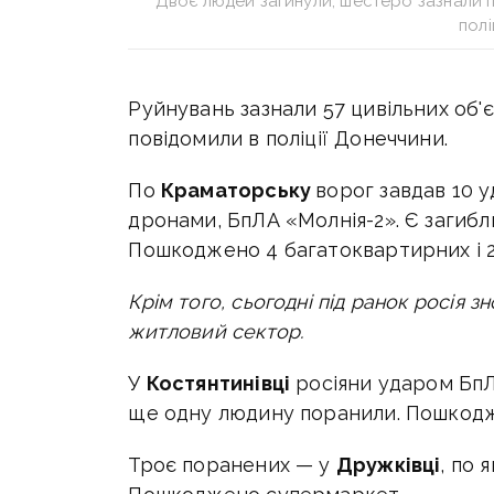
Двоє людей загинули, шестеро зазнали
полі
Руйнувань зазнали 57 цивільних об'є
повідомили в поліції Донеччини.
По
Краматорську
ворог завдав 10 
дронами, БпЛА «Молнія-2». Є загибл
Пошкоджено 4 багатоквартирних і 2
Крім того, сьогодні під ранок росія з
житловий сектор.
У
Костянтинівці
росіяни ударом БпЛ
ще одну людину поранили. Пошкодж
Троє поранених — у
Дружківці
, по 