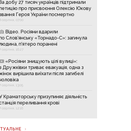
За добу 27 тисяч українців підтримали
петицію про присвоєння Олексію Юкову
звання Героя України посмертно
8 серпня, 07:00
Відео. Росіяни вдарили
по Слов’янську «Торнадо-С»: загинула
людина, п’ятеро поранені
7 серпня, 16:27
«Росіяни знищують цілі вулиці»:
з Дружківки триває евакуація, одна з
жінок вирішила виїхати після загибелі
чоловіка
7 серпня, 13:05
У Краматорську призупиняє діяльність
станція переливання крові
7 серпня, 12:16
КТУАЛЬНЕ