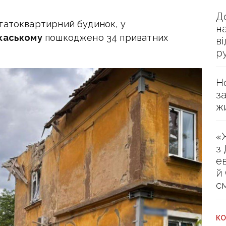
Д
гатоквартирний будинок, у
н
каському
пошкоджено 34 приватних
в
р
Н
з
ж
«
з
е
й
с
КО