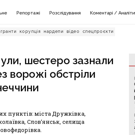
ьне
Репортажі
Розслідування
Коментарі / Аналіти
гранти
корупція
нардепи
відео
спецпроєкти
ули, шестеро зазнали
з ворожі обстріли
неччини
их пунктів: міста Дружківка,
олаївка, Слов’янськ, селища
Новофедорівка.