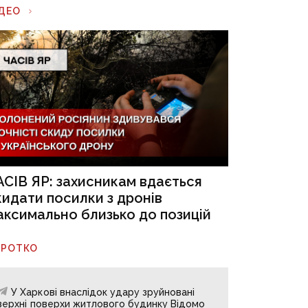
ІДЕО
АСІВ ЯР: захисникам вдається
кидати посилки з дронів
аксимально близько до позицій
ОРОТКО
У Харкові внаслідок удару зруйновані
верхні поверхи житлового будинку Відомо