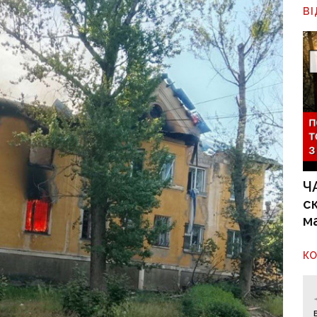
В
Ч
с
м
К