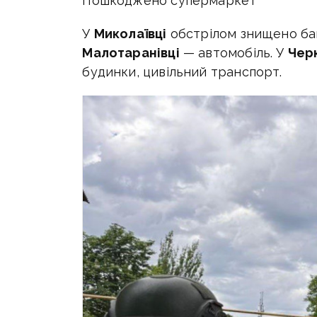
Пошкоджено супермаркет
У
Миколаївці
обстрілом знищено ба
Малотаранівці
— автомобіль. У
Чер
будинки, цивільний транспорт.