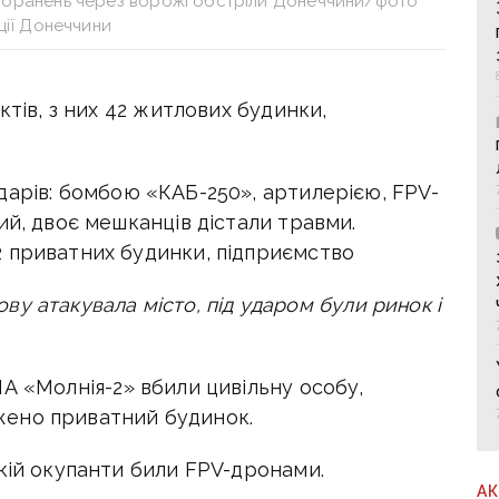
 поранень через ворожі обстріли Донеччини/фото
ції Донеччини
ктів, з них 42 житлових будинки,
ударів: бомбою «КАБ-250», артилерією, FPV-
ий, двоє мешканців дістали травми.
 приватних будинки, підприємство
нову атакувала місто, під ударом були ринок і
А «Молнія-2» вбили цивільну особу,
ено приватний будинок.
якій окупанти били FPV-дронами.
А