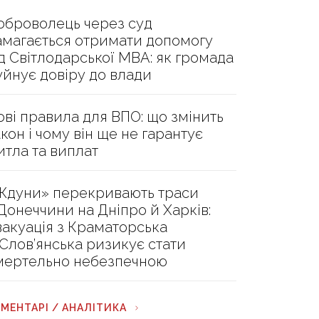
оброволець через суд
амагається отримати допомогу
ід Світлодарської МВА: як громада
уйнує довіру до влади
ові правила для ВПО: що змінить
акон і чому він ще не гарантує
итла та виплат
Ждуни» перекривають траси
 Донеччини на Дніпро й Харків:
вакуація з Краматорська
 Слов’янська ризикує стати
мертельно небезпечною
МЕНТАРІ / АНАЛІТИКА