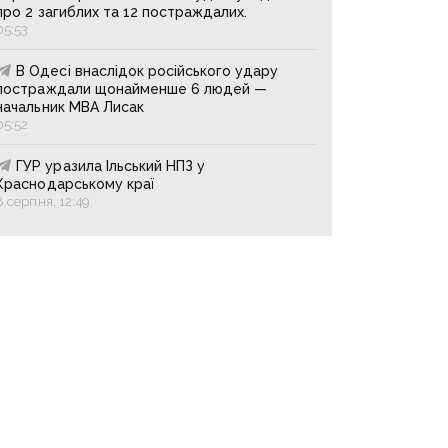
про 2 загиблих та 12 постраждалих.
05:53
В Одесі внаслідок російського удару
постраждали щонайменше 6 людей —
начальник МВА Лисак
05:52
ГУР уразила Ільський НПЗ у
Краснодарському краї
8 серпня, 12:49