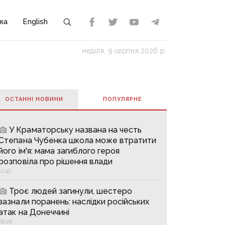
ка
English
неділя, 9 серпня 2026 р.
ОСТАННІ НОВИНИ
ПОПУЛЯРНE
У Краматорську названа на честь
Степана Чубенка школа може втратити
його ім'я: мама загиблого героя
розповіла про рішення влади
10:45
Троє людей загинули, шестеро
зазнали поранень: наслідки російських
атак на Донеччині
08:28