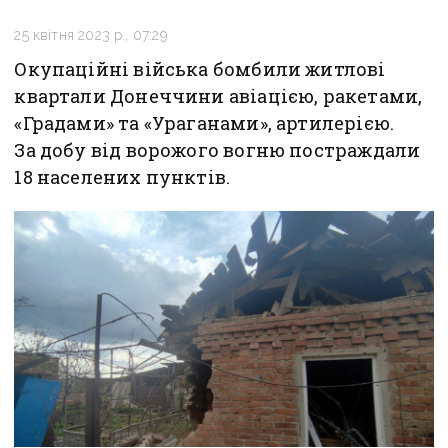
25 квітня 2023 р., 07:29
Окупаційні війська бомбили житлові
квартали Донеччини авіацією, ракетами,
«Градами» та «Ураганами», артилерією.
За добу від ворожого вогню постраждали
18 населених пунктів.