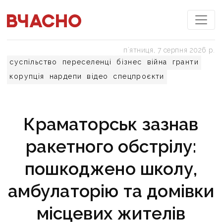
пʼятниця, 7 серпня 2026 р.
суспільство
переселенці
бізнес
війна
гранти
корупція
нардепи
відео
спецпроєкти
Краматорськ зазнав
ракетного обстрілу:
пошкоджено школу,
амбулаторію та домівки
місцевих жителів