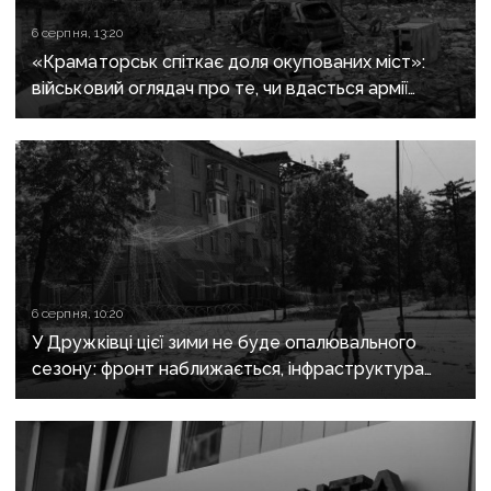
6 серпня, 13:20
«Краматорськ спіткає доля окупованих міст»:
військовий оглядач про те, чи вдасться армії
рф захопити останню агломерацію Донеччини до
кінця 2026 року
6 серпня, 10:20
У Дружківці цієї зими не буде опалювального
сезону: фронт наближається, інфраструктура
критично зруйнована