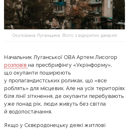
Окупована Луганщина. Фото з відкритих джерел
Начальник Луганської ОВА Артем Лисогор
розповів
на пресбрифінгу «Укрінформу»,
що окупанти поширюють
у пропагандистських роликах, що «все
роблять» для місцевих. Але на усіх територіях
біля лінії зіткнення, де окупанти перебувають
уже понад рік, люди живуть без світла
й водопостачання.
Якщо у Сєвєродонецьку деякі житлові