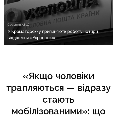
6 серпня, 08:46
У Краматорську припиняють роботу чотири
відділення «Укрпошти»
«Якщо чоловіки
трапляються — відразу
стають
мобілізованими»: що