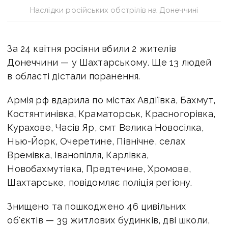
Наслідки російських обстрілів на Донеччині
За 24 квітня росіяни вбили 2 жителів
Донеччини — у Шахтарському.
Ще 13 людей
в області дістали поранення.
Армія рф вдарила по містах Авдіївка, Бахмут,
Костянтинівка, Краматорськ, Красногорівка,
Курахове, Часів Яр, смт Велика Новосілка,
Нью-Йорк, Очеретине, Північне, селах
Времівка, Іванопілля, Карлівка,
Новобахмутівка, Предтечине, Хромове,
Шахтарське, повідомляє поліція регіону.
Знищено та пошкоджено 46 цивільних
об'єктів — 39 житлових будинків, дві школи,