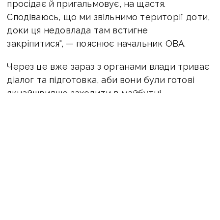
просідає й пригальмовує, на щастя.
Сподіваюсь, що ми звільнимо території доти,
доки ця недовлада там встигне
закріпитися", — пояснює начальник ОВА.
Через це вже зараз з органами влади триває
діалог та підготовка, аби вони були готові
якнайшвидше заходити в майбутні
деокуповані населені пункти Луганщини.
Головна мета — аби на тих територіях
максимально швидко відновилося надання
послуг нашої держави.
«Триває робота з військовими й цивільними
адміністраціями, щоб вони заходили на ті
території, щойно ми їх звільнятимемо, й
відразу починали виконувати ті обов’язки, які