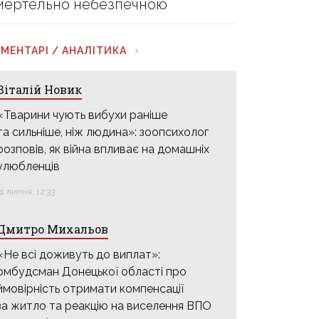
мертельно небезпечною
МЕНТАРІ / АНАЛІТИКА
Віталій Новик
«Тварини чують вибухи раніше
та сильніше, ніж людина»: зоопсихолог
розповів, як війна впливає на домашніх
улюбленців
31 липня, 12:33
Дмитро Михальов
«Не всі доживуть до виплат»:
омбудсман Донецької області про
ймовірність отримати компенсації
за житло та реакцію на виселення ВПО