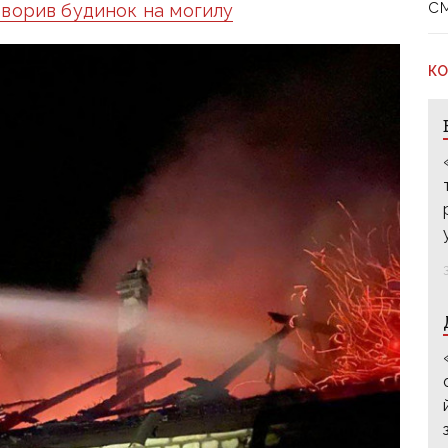
с
творив будинок на могилу
КО