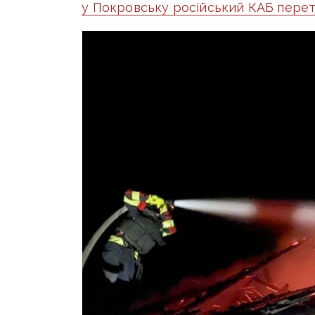
у Покровську російський КАБ пере