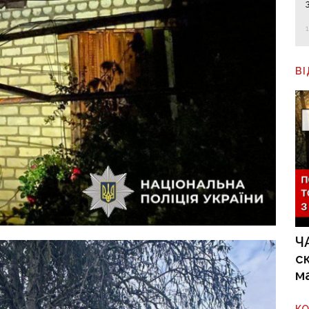
В
Ч
с
м
К