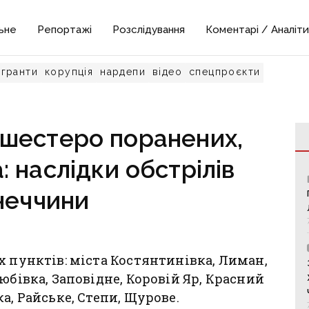
ьне
Репортажі
Розслідування
Коментарі / Аналіти
гранти
корупція
нардепи
відео
спецпроєкти
 шестеро поранених,
 наслідки обстрілів
неччини
х пунктів: міста Костянтинівка, Лиман,
юбівка, Заповідне, Коровій Яр, Красний
а, Райське, Степи, Щурове.