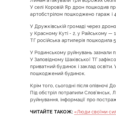
Лиман атакували три ворожих безпіл
У селі Коровій Яр дрон пошкодив п
артобстрілом пошкоджено гараж і 4
У Дружківській громаді через дрон
у Красному Куті - 2, у Райському — 1
ТГ російська артилерія пошкодила 
У Родинському руйнувань зазнали пр
У Заповідному Шахівської ТГ зафік
приватний будинок і заклад освіти.
пошкоджений будинок.
Крім того, сьогодні після опівночі 
Під обстріл потрапили Слов’янськ, Л
руйнування, інформації про постра
ЧИТАЙТЕ ТАКОЖ:
«Люди своїми сила