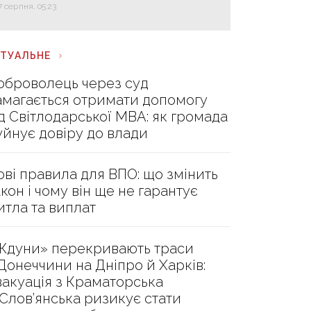
7 серпня, 05:23
КТУАЛЬНЕ
оброволець через суд
амагається отримати допомогу
ід Світлодарської МВА: як громада
уйнує довіру до влади
ові правила для ВПО: що змінить
акон і чому він ще не гарантує
итла та виплат
Ждуни» перекривають траси
 Донеччини на Дніпро й Харків:
вакуація з Краматорська
 Слов’янська ризикує стати