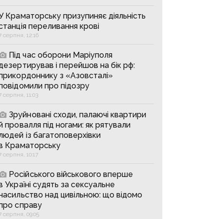
У Краматорську призупиняє діяльність
станція переливання крові
7 серпня, 12:16
Під час оборони Маріуполя
дезертирував і перейшов на бік рф:
прикордоннику з «Азовсталі»
повідомили про підозру
7 серпня, 11:03
Зруйновані сходи, палаючі квартири
й провалля під ногами: як рятували
людей із багатоповерхівки
в Краматорську
7 серпня, 10:17
Російського військового вперше
в Україні судять за сексуальне
насильство над цивільною: що відомо
про справу
7 серпня, 09:05