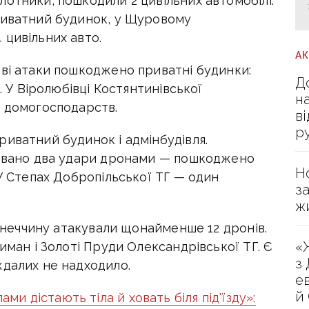
отники, пошкодили 2 цивільних автомобілі.
риватний будинок, у Щуровому
 цивільних авто.
А
ові атаки пошкоджено приватні будинки:
Д
. У Віролюбівці Костянтинівської
н
5 домогосподарств.
в
р
иватний будинок і адмінбудівля.
совано два удари дронами — пошкоджено
Н
 У Степах Добропільської ТГ — один
з
ж
Донеччину атакували щонайменше 12 дронів.
«
иман і Золоті Пруди Олександрівської ТГ. Є
з
ждалих не надходило.
е
й
ми дістають тіла й ховать біля під'їзду»: