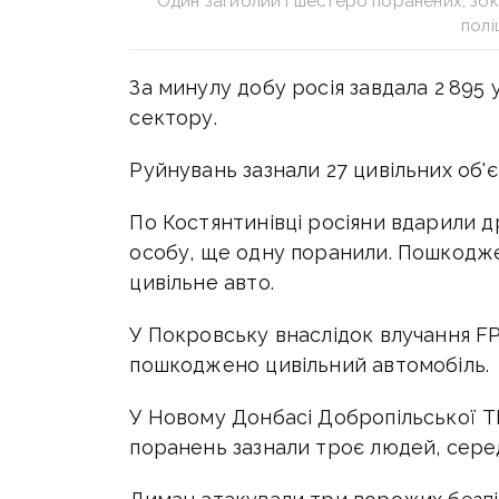
Один загиблий і шестеро поранених, зо
полі
За минулу добу росія завдала 2 895 
сектору.
Руйнувань зазнали 27 цивільних об'єк
По Костянтинівці росіяни вдарили 
особу, ще одну поранили. Пошкоджен
цивільне авто.
У Покровську внаслідок влучання F
пошкоджено цивільний автомобіль.
У Новому Донбасі Добропільської Т
поранень зазнали троє людей, сере