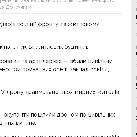
крема дитина: наслідки обстрілів Донеччини/фото
ція Донеччини
ударів по лінії фронту та житловому
тів, з них 14 житлових будинків.
дронами та артилерією — вбили цивільну
о три приватних оселі, заклад освіти,
PV-дрону травмовано двох мирних жителів,
Г окупанти поцілили дроном по цивільних —
д них дитина.