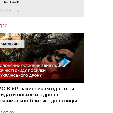
з шелтерів
16 червня, 11:39
ІДЕО
АСІВ ЯР: захисникам вдається
кидати посилки з дронів
аксимально близько до позицій
ОРОТКО