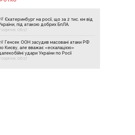
Єкатеринбург на росії, що за 2 тис. км від
України, під атакою добрих БпЛА.
7 серпня, 06:17
Генсек ООН засудив масовані атаки РФ
по Києву, але вважає «ескалацією»
далекобійні удари України по Росії
7 серпня, 06:17