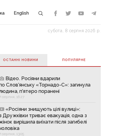
ка
English
субота, 8 серпня 2026 р.
ОСТАННІ НОВИНИ
ПОПУЛЯРНE
Відео. Росіяни вдарили
по Слов’янську «Торнадо-С»: загинула
людина, п’ятеро поранені
7 серпня, 16:27
«Росіяни знищують цілі вулиці»:
з Дружківки триває евакуація, одна з
жінок вирішила виїхати після загибелі
чоловіка
7 серпня, 13:05