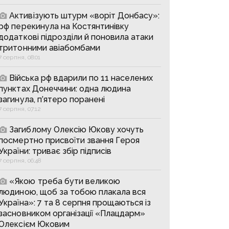
Активізують штурм «воріт Донбасу»:
рф перекинула на Костянтинівку
додаткові підрозділи й поновила атаки
тритонними авіабомбами
7 серпня, 08:01
Війська рф вдарили по 11 населених
пунктах Донеччини: одна людина
загинула, п’ятеро поранені
7 серпня, 07:12
Загиблому Олексію Юкову хочуть
посмертно присвоїти звання Героя
України: триває збір підписів
7 серпня, 06:48
«Якою треба бути великою
людиною, щоб за тобою плакала вся
Україна»: 7 та 8 серпня прощаються із
засновником організації «Плацдарм»
Олексієм Юковим