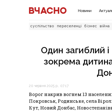
Новини
Актуал
суспільство
переселенці
бізнес
війна
Один загиблий і
зокрема дитина:
До
20 червня 2025 р., 07:17
Ворог накрив вогнем 13 населени
Покровськ, Родинське, села Вірол
Кут, Новий Донбас, Новостепанівк