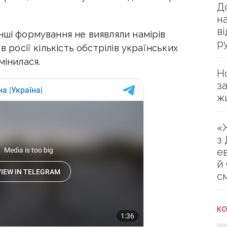
Д
н
в
нші формування не виявляли намірів
р
в росії кількість обстрілів українських
мінилася.
Н
з
ж
«
з
е
й
с
КО