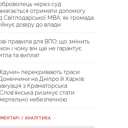
оброволець через суд
амагається отримати допомогу
ід Світлодарської МВА: як громада
уйнує довіру до влади
ові правила для ВПО: що змінить
акон і чому він ще не гарантує
итла та виплат
Ждуни» перекривають траси
 Донеччини на Дніпро й Харків:
вакуація з Краматорська
 Слов’янська ризикує стати
мертельно небезпечною
МЕНТАРІ / АНАЛІТИКА