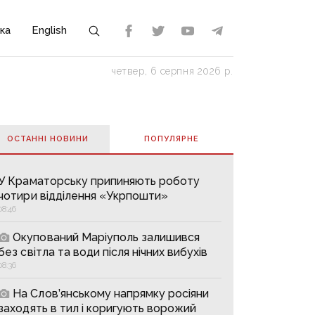
ка
English
четвер, 6 серпня 2026 р.
ОСТАННІ НОВИНИ
ПОПУЛЯРНE
У Краматорську припиняють роботу
чотири відділення «Укрпошти»
08:46
Окупований Маріуполь залишився
без світла та води після нічних вибухів
08:36
На Слов’янському напрямку росіяни
заходять в тил і коригують ворожий