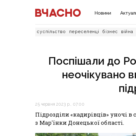
Новини
Актуал
суспільство
переселенці
бізнес
війна
Поспішали до Рос
неочікувано в
під
25 червня 2023 р., 07:00
Підрозділи «кадирівців» уночі в 
з Мар'їнки Донецької області.