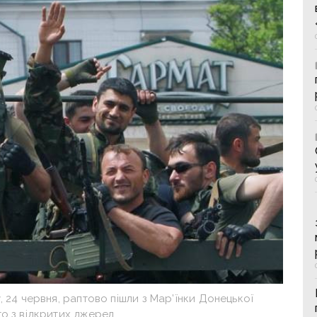
, 24 червня, раптово пішли з Мар’їнки Донецької
о з відкритих джерел