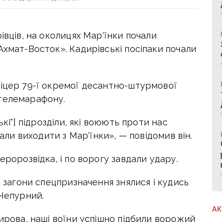
івців, на околицях Мар'їнки почали
Ахмат-Восток». Кадирівські посіпаки почали
фіцер 79-ї окремої десантно-штурмової
 телемарафону.
ькі"] підрозділи, які воюють проти нас
чали виходити з Мар'їнки», — повідомив він.
еророзвідка, і по ворогу завдали удару.
і загони спецпризначення знялися і кудись
 Чепурний.
А
дирова, наші воїни успішно підбили ворожий