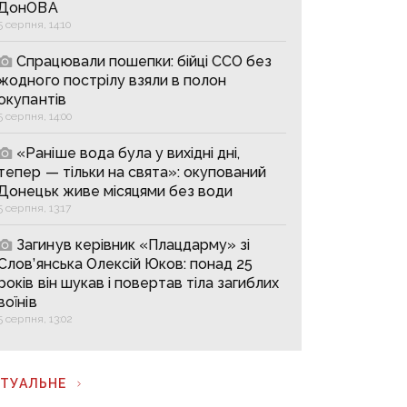
ДонОВА
5 серпня, 14:10
Спрацювали пошепки: бійці ССО без
жодного пострілу взяли в полон
окупантів
5 серпня, 14:00
«Раніше вода була у вихідні дні,
тепер — тільки на свята»: окупований
Донецьк живе місяцями без води
5 серпня, 13:17
Загинув керівник «Плацдарму» зі
Слов’янська Олексій Юков: понад 25
років він шукав і повертав тіла загиблих
воїнів
5 серпня, 13:02
КТУАЛЬНЕ