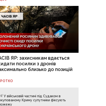
АСІВ ЯР: захисникам вдається
кидати посилки з дронів
аксимально близько до позицій
ОРОТКО
У військовій частині під Судаком в
окупованому Криму супутники фіксують
пожежу