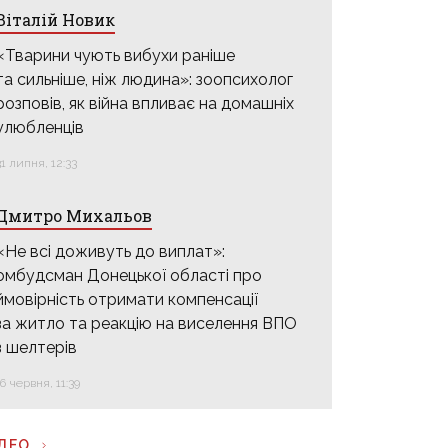
Віталій Новик
«Тварини чують вибухи раніше
та сильніше, ніж людина»: зоопсихолог
розповів, як війна впливає на домашніх
улюбленців
31 липня, 12:33
Дмитро Михальов
«Не всі доживуть до виплат»:
омбудсман Донецької області про
ймовірність отримати компенсації
за житло та реакцію на виселення ВПО
з шелтерів
16 червня, 11:39
ІДЕО