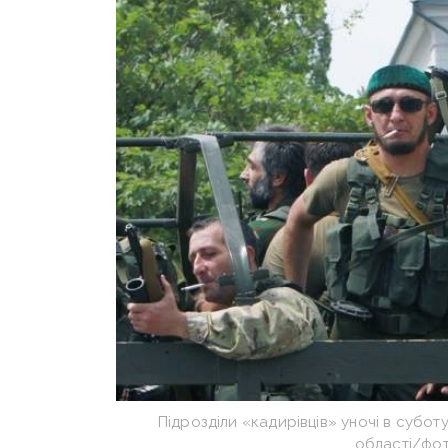
Підрозділи «кадирівців» уночі в суботу
області/фот