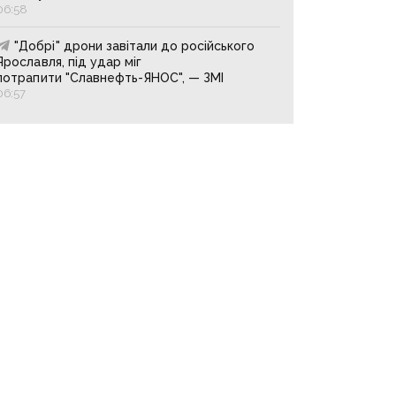
06:58
"Добрі" дрони завітали до російського
Ярославля, під удар міг
потрапити "Славнефть-ЯНОС", — ЗМІ
06:57