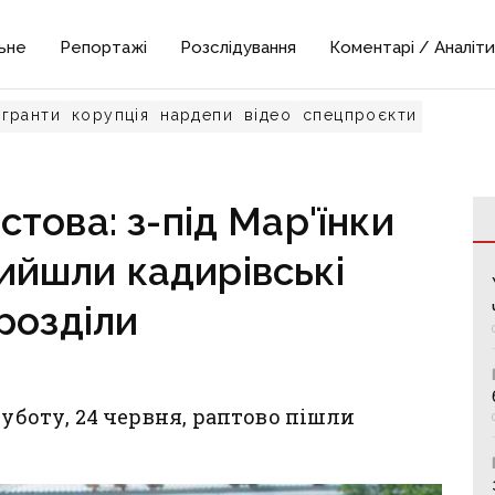
ьне
Репортажі
Розслідування
Коментарі / Аналіти
гранти
корупція
нардепи
відео
спецпроєкти
това: з-під Мар'їнки
ийшли кадирівські
розділи
суботу, 24 червня, раптово пішли