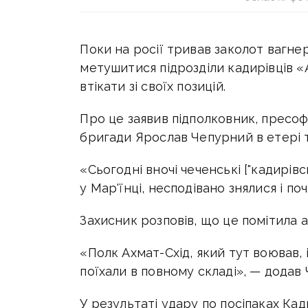
Поки на росії тривав заколот вагнер
метушитися підрозділи кадирівців «
втікати зі своїх позицій.
Про це заявив підполковник, пресо
бригади Ярослав Чепурний в етері
«Сьогодні вночі чеченські ["кадирівс
у Мар'їнці, несподівано знялися і по
Захисник розповів, що це помітила а
«Полк Ахмат-Схід, який тут воював, 
поїхали в повному складі», — додав
У результаті удару по посіпаках Ка