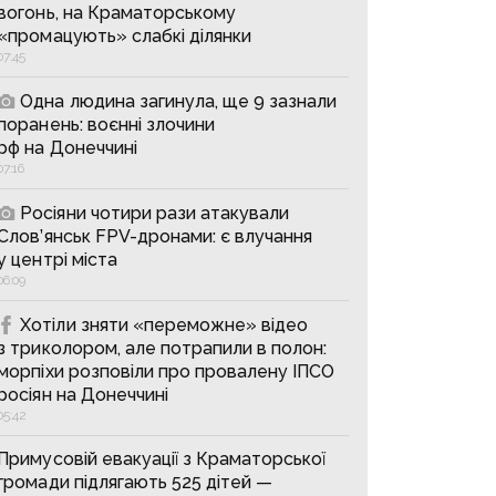
вогонь, на Краматорському
«промацують» слабкі ділянки
07:45
Одна людина загинула, ще 9 зазнали
поранень: воєнні злочини
рф на Донеччині
07:16
Росіяни чотири рази атакували
Слов’янськ FPV-дронами: є влучання
у центрі міста
06:09
Хотіли зняти «переможне» відео
з триколором, але потрапили в полон:
морпіхи розповіли про провалену ІПСО
росіян на Донеччині
05:42
Примусовій евакуації з Краматорської
громади підлягають 525 дітей —