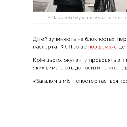
У Маріуполі окупанти перевіряють під
Дітей зупиняють на блокпостах, пер
паспорта РФ.
Про це
повідомляє
Цен
Крім цього, окупанти проводять з пі
яких вимагають доносити на «ненад
«Загалом в місті спостерігається по
продовжуються практика викраденн
Нагадаємо, що у Маріуполі українсь
знати.
Так наші партизани всіляко
нагадую