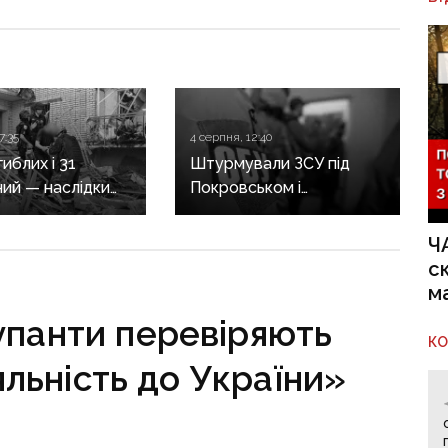
7:35
4 серпня, 12:40
иблих і 31
Штурмували ЗСУ під
ий — наслідки
Покровськом і
их обстрілів
Костянтинівкою: по 15
ини
років тюрми отримали
Ч
десятеро бойовиків, які
с
воювали на боці рф
м
упанти перевіряють
К
яльність до України»