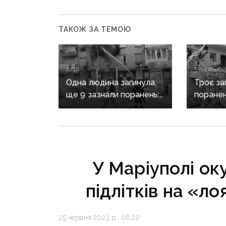
ТАКОЖ ЗА ТЕМОЮ
07:16
5 серпня, 0
Одна людина загинула,
Троє заг
ще 9 зазнали поранень:
поранен
воєнні злочини
масован
рф на Донеччині
Донечч
У Маріуполі ок
підлітків на «ло
25 червня 2023 р., 06:22