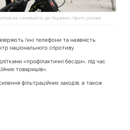
літків на «лояльність до України»/фото росзмі
евіряють їхні телефони та наявність
тр національного спротиву.
длітками «профілактичні бесіди», під час
ійних товаришів».
силення фільтраційних заходів, а також
я мешканців», — додали в ЦНС.
кий спротив все частіше дає про себе
ть окупантам,
що вони на наших територіях