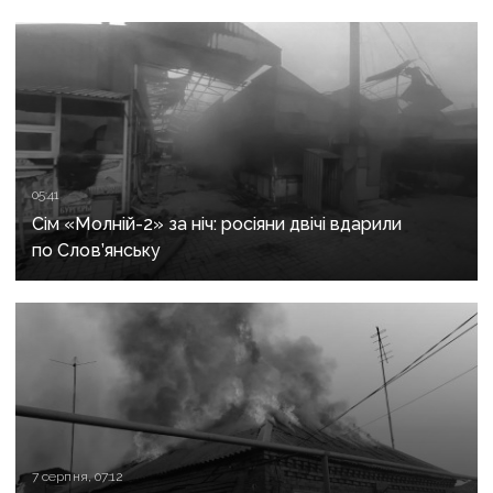
05:41
Сім «Молній-2» за ніч: росіяни двічі вдарили
по Слов’янську
7 серпня, 07:12