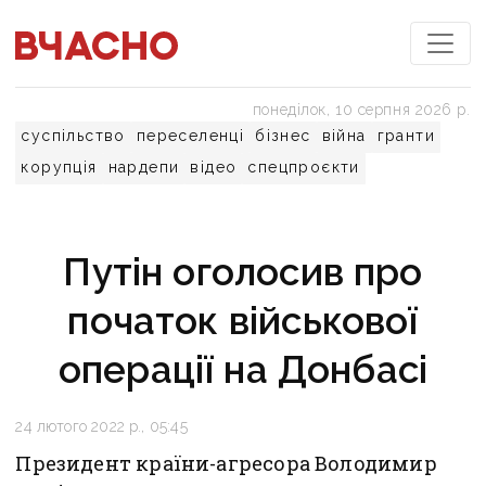
понеділок, 10 серпня 2026 р.
суспільство
переселенці
бізнес
війна
гранти
корупція
нардепи
відео
спецпроєкти
Путін оголосив про
початок військової
операції на Донбасі
24 лютого 2022 р., 05:45
Президент країни-агресора Володимир