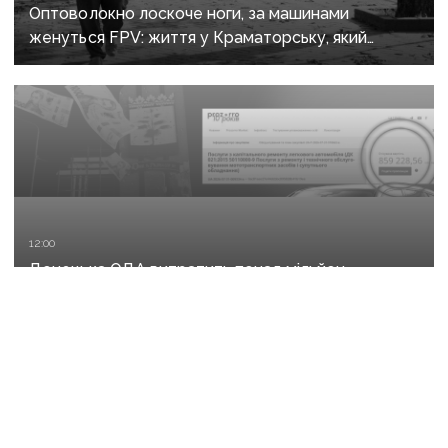
Оптоволокно лоскоче ноги, за машинами
женуться FPV: життя у Краматорську, який
росіяни вбивають авіацією
12:00
Донецька ОДА витратить понад мільйон
на ремонт орендованого BMW — у 2,3 раза
дорожче за його залишкову вартість