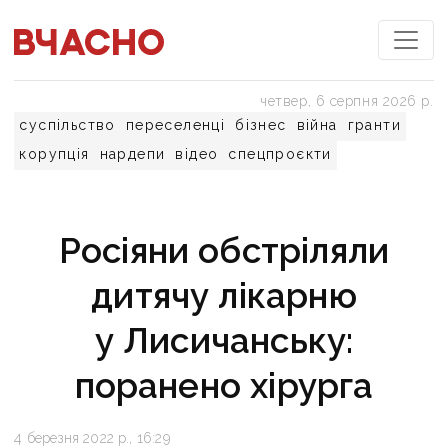
четвер, 6 серпня 2026 р.
суспільство
переселенці
бізнес
війна
гранти
корупція
нардепи
відео
спецпроєкти
Росіяни обстріляли
дитячу лікарню
у Лисичанську:
поранено хірурга
4 березня 2022 р., 16:29