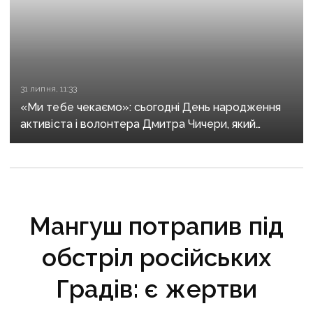
31 липня, 11:33
«Ми тебе чекаємо»: сьогодні День народження
активіста і волонтера Дмитра Чичери, який
чотири роки тому зник безвісти в Маріуполі
Мангуш потрапив під
обстріл російських
Градів: є жертви