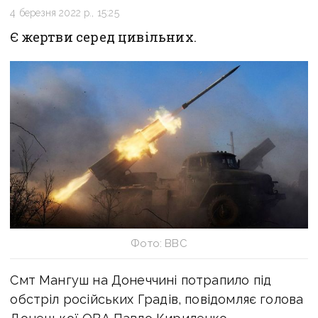
4 березня 2022 р., 15:25
Є жертви серед цивільних.
Фото: ВВС
Смт Мангуш на Донеччині потрапило під
обстріл російських Градів, повідомляє голова