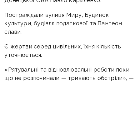
Донецької ОВА Павло Кириленко.
Постраждали вулиця Миру, Будинок
культури, будівля податкової та Пантеон
слави.
Є жертви серед цивільних, їхня кількість
уточнюється.
«Рятувальні та відновлювальні роботи поки
що не розпочинали — тривають обстріли», —
каже Кириленко.
Оперативну інформацію про події Донбасу
публікуємо у телеграм-каналі
t.me/vchasnoua
. Приєднуйтеся!
новини Донбасу
Мангуш
обстріл