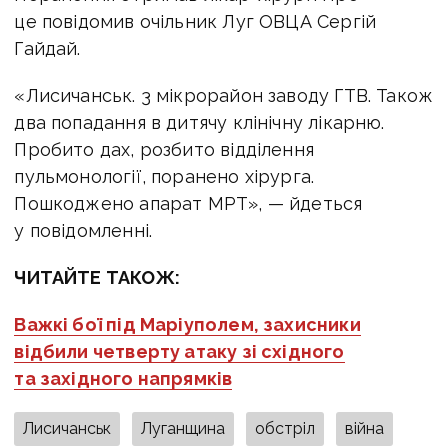
це повідомив очільник Луг ОВЦА Сергій
Гайдай.
«Лисичанськ. 3 мікрорайон заводу ГТВ. Також
два попадання в дитячу клінічну лікарню.
Пробито дах, розбито відділення
пульмонології, поранено хірурга.
Пошкоджено апарат МРТ», — йдеться
у повідомленні.
ЧИТАЙТЕ ТАКОЖ:
Важкі бої під Маріуполем, захисники
відбили четверту атаку зі східного
та західного напрямків
Лисичанськ
Луганщина
обстріл
війна