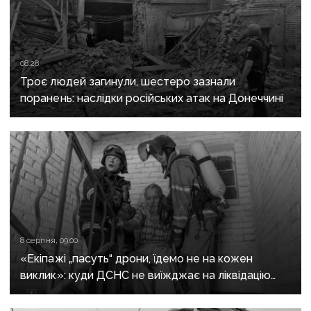
08:28
Троє людей загинули, шестеро зазнали
поранень: наслідки російських атак на Донеччині
8 серпня, 09:00
«Екіпажі „пасуть“ дрони, їдемо не на кожен
виклик»: куди ДСНС не виїжджає на ліквідацію
надзвичайних ситуацій у Краматорську
та Слов’янську