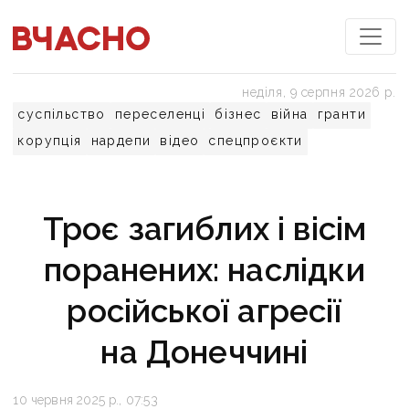
неділя, 9 серпня 2026 р.
суспільство
переселенці
бізнес
війна
гранти
корупція
нардепи
відео
спецпроєкти
Троє загиблих і вісім
поранених: наслідки
російської агресії
на Донеччині
10 червня 2025 р., 07:53