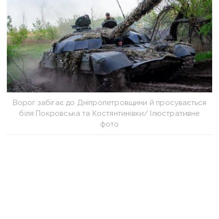
Ворог забігає до Дніпропетровщини й просувається
біля Покровська та Костянтинівки/ Ілюстративне
фото
Понад 90 разів армія рф атакувала ЗСУ
на Донеччині минулої доби.
Найінтенсивніші
бойові дії тривають в районі Покровська.
Там, як
повідомляє
Генштаб,
наші захисники