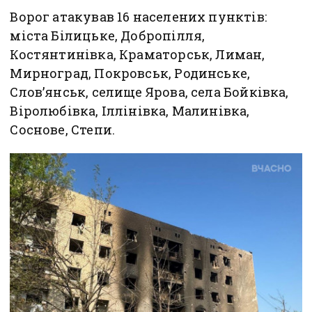
Ворог атакував 16 населених пунктів:
міста Білицьке, Добропілля,
Костянтинівка, Краматорськ, Лиман,
Мирноград, Покровськ, Родинське,
Слов’янськ, селище Ярова, села Бойківка,
Віролюбівка, Іллінівка, Малинівка,
Соснове, Степи.