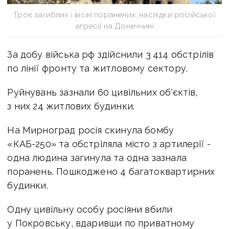
Троє загиблих і вісім поранених: наслідки російської
агресії на Донеччині
За добу війська рф здійснили 3 414 обстрілів
по лінії фронту та житловому сектору.
Руйнувань зазнали 60 цивільних об'єктів,
з них 24 житлових будинки.
На Мирноград росія скинула бомбу
«КАБ-250» та обстріляла місто з артилерії -
одна людина загинула та одна зазнала
поранень. Пошкоджено 4 багатоквартирних
будинки.
Одну цивільну особу росіяни вбили
у Покровську, вдаривши по приватному