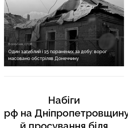
8 серпня, 07:08
Один загиблий і 15 поранених за добу: ворог
масовано обстріляв Донеччину
Набіги
рф на Дніпропетровщин
й просування біля