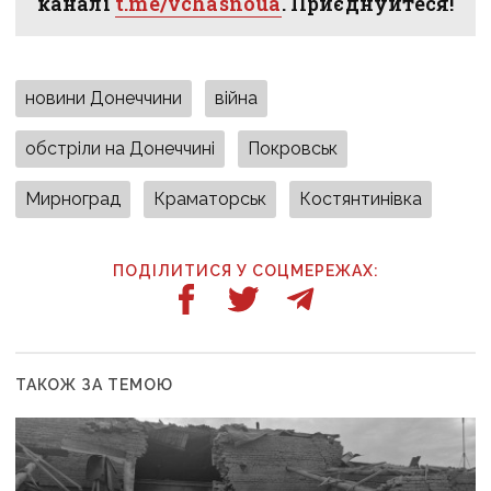
каналі
t.me/vchasnoua
. Приєднуйтеся!
новини Донеччини
війна
обстріли на Донеччині
Покровськ
Мирноград
Краматорськ
Костянтинівка
ПОДІЛИТИСЯ У СОЦМЕРЕЖАХ:
ТАКОЖ ЗА ТЕМОЮ