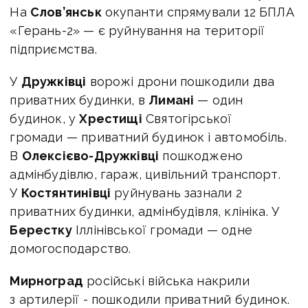
На
Слов’янськ
окупанти спрямували 12 БПЛА
«Герань-2» — є руйнування на території
підприємства.
У
Дружківці
ворожі дрони пошкодили два
приватних будинки, в
Лимані
— один
будинок, у
Хрестищі
Святогірської
громади — приватний будинок і автомобіль.
В
Олексієво-Дружківці
пошкоджено
адмінбудівлю, гараж, цивільний транспорт.
У
Костянтинівці
руйнувань зазнали 2
приватних будинки, адмінбудівля, клініка. У
Берестку
Іллінівської громади — одне
домогосподарство.
Мирноград
російські війська накрили
з артилерії - пошкодили приватний будинок.