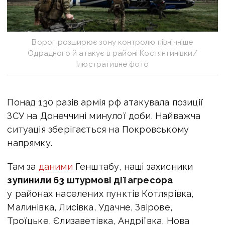
Ворог розширює зону контролю північніше
Одрадного й атакує в районі Костянтинівки/
Ілюстративне фото
Понад 130 разів армія рф атакувала позиції
ЗСУ на Донеччині минулої доби. Найважча
ситуація зберігає
ться на Покровському
напрямку.
Там за
даними
Генштабу,
наші захисники
зупинили 63 штурмові дії агресора
у районах населених пунктів Котлярівка,
Малинівка, Лисівка, Удачне, Звірове,
Троїцьке, Єлизаветівка, Андріївка, Нова