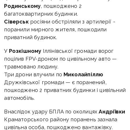
Родинському
, пошкоджено 2
багатоквартирних будинки.
С
іверськ
росіяни обстріляли з артилерії -
поранили мирного жителя, пошкодили
приватний будинок.
У
Розкішному
Іллінівської громади ворог
поцілив FPV-дроном по цивільному авто —
травмовано людину.
Три дрони влучили по
Миколайпіллю
Дружківської громади — є поранений,
пошкоджено 2 приватних будинки і цивільний
автомобіль.
Внаслідок удару БПЛА по околицях
Андріївки
Краматорського району поранень зазнала
цивільна особа, пошкоджено вантажівку.