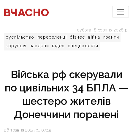
субота, 8 серпня 2026 р.
суспільство
переселенці
бізнес
війна
гранти
корупція
нардепи
відео
спецпроєкти
Війська рф скерували
по цивільних 34 БПЛА —
шестеро жителів
Донеччини поранені
26 травня 2025 р., 07:19