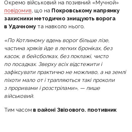
Окремо військовий на позивний «Мучной»
повідомив
, що на
Покровському напрямку
захисники
методично знищують ворога
в Удачному
та навколо нього.
«По Котлиному вдень ворог більше лізе,
частина хряків йде в легких броніках, без
касок, в бейсболках, без поклажі, чисто
по посадках. Зверху всіх відстежити і
зафіксувати практично не можливо, а на землі
піхоти мало от і трапляються такі проколи
з проривами і розстрілами», — пише
військовий.
Тим часом
в районі Звірового, противник
поступово закріплюється та накопичуються
для подальшого прориву
.