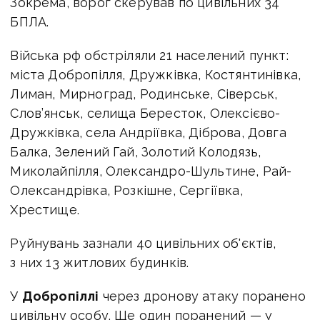
Зокрема, ворог скерував по цивільних 34
БПЛА.
Війська рф обстріляли 21 населений пункт:
міста Добропілля, Дружківка, Костянтинівка,
Лиман, Мирноград, Родинське, Сіверськ,
Слов’янськ, селища Бересток, Олексієво-
Дружківка, села Андріївка, Діброва, Довга
Балка, Зелений Гай, Золотий Колодязь,
Миколайпілля, Олександро-Шультине, Рай-
Олександрівка, Розкішне, Сергіївка,
Хрестище.
Руйнувань зазнали 40 цивільних об'єктів,
з них 13 житлових будинків.
У
Добропіллі
через дронову атаку поранено
цивільну особу. Ще один поранений — у