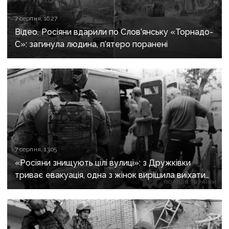
7 серпня, 16:27
Відео. Росіяни вдарили по Слов’янську «Торнадо-
С»: загинула людина, п’ятеро поранені
7 серпня, 13:05
«Росіяни знищують цілі вулиці»: з Дружківки
триває евакуація, одна з жінок вирішила виїхати
після загибелі чоловіка