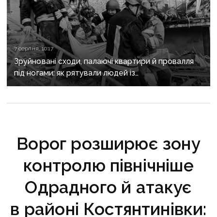
7 серпня, 10:17
Зруйновані сходи, палаючі квартири й провалля
під ногами: як рятували людей із
багатоповерхівки в Краматорську
Ворог розширює зону
контролю північніше
Одрадного й атакує
в районі Костянтинівки: