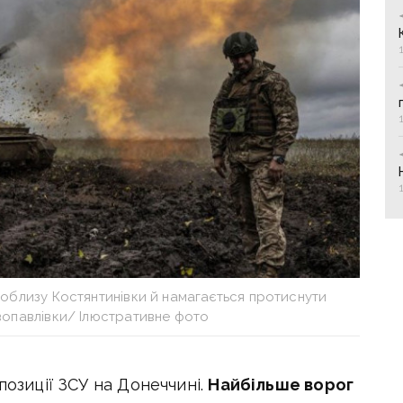
поблизу Костянтинівки й намагається протиснути
вопавлівки/ Ілюстративне фото
позиції ЗСУ на Донеччині.
Найбільше ворог