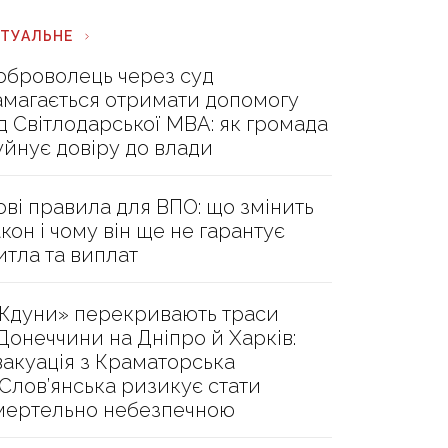
КТУАЛЬНЕ
оброволець через суд
амагається отримати допомогу
ід Світлодарської МВА: як громада
уйнує довіру до влади
ові правила для ВПО: що змінить
акон і чому він ще не гарантує
итла та виплат
Ждуни» перекривають траси
 Донеччини на Дніпро й Харків:
вакуація з Краматорська
 Слов’янська ризикує стати
мертельно небезпечною