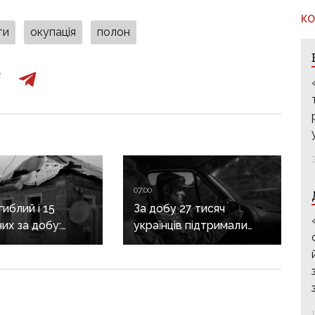
КО
ти
окупація
полон
07:00
иблий і 15
За добу 27 тисяч
их за добу:
українців підтримали
асовано
петицію про присвоєння
яв Донеччину
Олексію Юкову звання
Героя України
посмертно