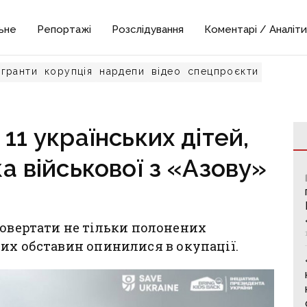
ьне
Репортажі
Розслідування
Коментарі / Аналіти
гранти
корупція
нардепи
відео
спецпроєкти
11 українських дітей,
а військової з «Азову»
повертати не тільки полонених
ізних обставин опинилися в окупації.