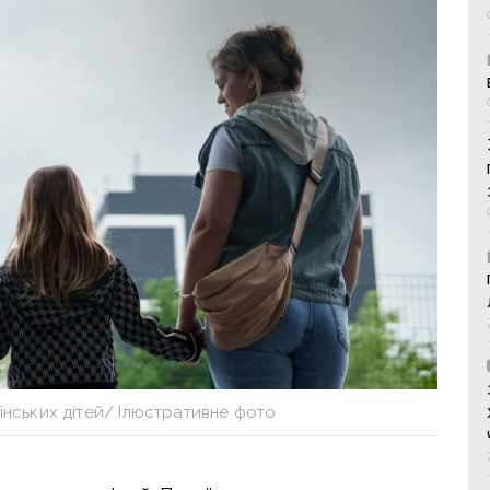
їнських дітей/ Ілюстративне фото