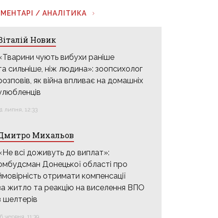
МЕНТАРІ / АНАЛІТИКА
Віталій Новик
«Тварини чують вибухи раніше
та сильніше, ніж людина»: зоопсихолог
розповів, як війна впливає на домашніх
улюбленців
31 липня, 12:33
Дмитро Михальов
«Не всі доживуть до виплат»:
омбудсман Донецької області про
ймовірність отримати компенсації
за житло та реакцію на виселення ВПО
з шелтерів
16 червня, 11:39