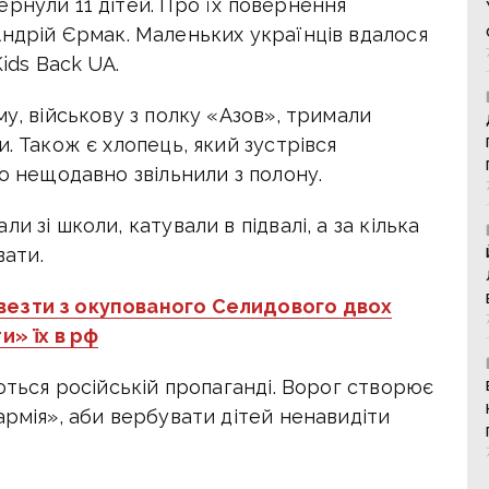
ернули 11 дітей.
Про їх повернення
Андрій Єрмак. Маленьких українців вдалося
ids Back UA.
у, військову з полку «Азов», тримали
. Також є хлопець, який зустрівся
го нещодавно звільнили з полону.
 зі школи, катували в підвалі, а за кілька
вати.
ивезти з окупованого Селидового двох
и» їх в рф
ються російській пропаганді. Ворог створює
армія», аби вербувати дітей ненавидіти