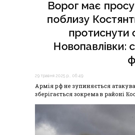
Ворог має просу
та Слов’янську
поблизу Костянт
протиснути 
Новопавлівки: с
ф
29 травня 2025 р., 06:49
Армія рф не зупиняється атакува
зберігається зокрема в районі К