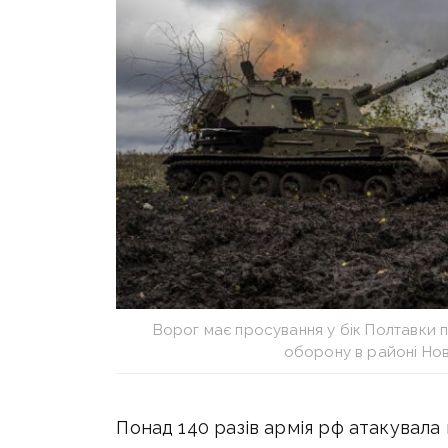
Ворог має просування у бік Полтавки 
оборону в районі Но
Понад 140 разів армія рф атакувала 