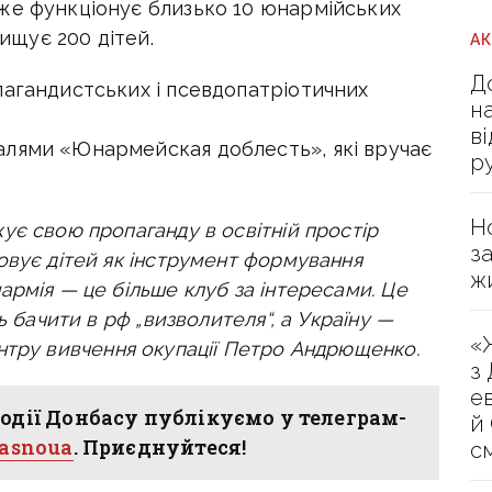
же функціонує близько 10 юнармійських
вищує 200 дітей.
А
Д
пагандистських і псевдопатріотичних
н
в
алями «Юнармейская доблесть», які вручає
р
Н
ує свою пропаганду в освітній простір
з
овує дітей як інструмент формування
ж
армія — це більше клуб за інтересами. Це
ь бачити в рф „визволителя“, а Україну —
«
нтру вивчення окупації Петро Андрющенко.
з
е
одії Донбасу публікуємо у телеграм-
й
hasnoua
. Приєднуйтеся!
с