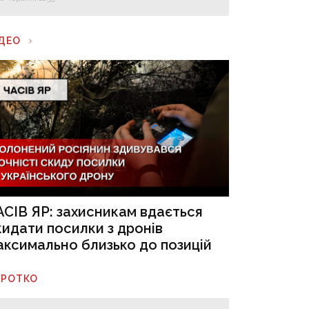
ІДЕО
АСІВ ЯР: захисникам вдається
кидати посилки з дронів
аксимально близько до позицій
ОРОТКО