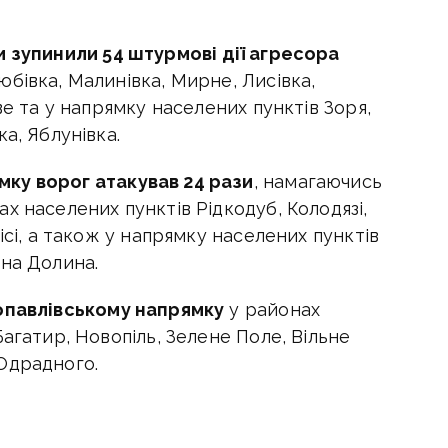
 зупинили 54 штурмові дії агресора
бівка, Малинівка, Мирне, Лисівка,
ве та у напрямку населених пунктів Зоря,
а, Яблунівка.
ку ворог атакував 24 рази
, намагаючись
х населених пунктів Рідкодуб, Колодязі,
ісі, а також у напрямку населених пунктів
ена Долина.
опавлівському напрямку
у районах
агатир, Новопіль, Зелене Поле, Вільне
Одрадного.
ку напрямку
повідомив
військовий
ами, н
аші бійці
в районі Удачного знищили