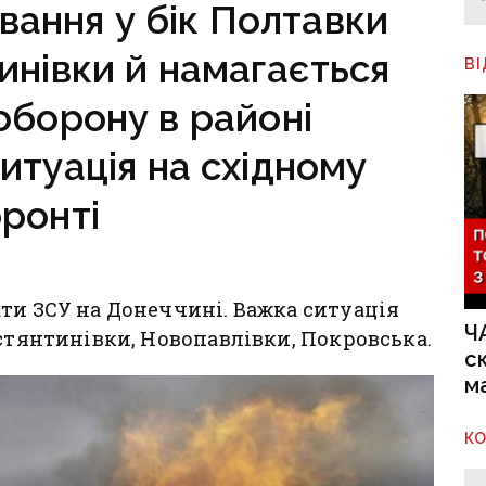
вання у бік Полтавки
инівки й намагається
В
оборону в районі
итуація на східному
ронті
ти ЗСУ на Донеччині. Важка ситуація
Ч
остянтинівки, Новопавлівки, Покровська.
с
м
К