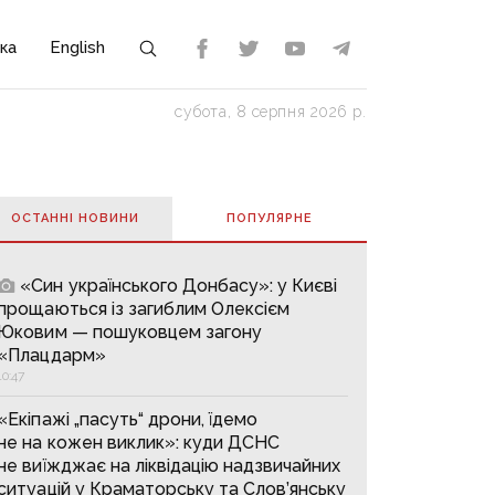
ка
English
субота, 8 серпня 2026 р.
ОСТАННІ НОВИНИ
ПОПУЛЯРНE
«Син українського Донбасу»: у Києві
прощаються із загиблим Олексієм
Юковим — пошуковцем загону
«Плацдарм»
10:47
«Екіпажі „пасуть“ дрони, їдемо
не на кожен виклик»: куди ДСНС
не виїжджає на ліквідацію надзвичайних
ситуацій у Краматорську та Слов’янську