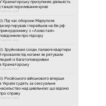
У Краматорську призупиняє діяльність
станція переливання крові
7 серпня, 12:16
Під час оборони Маріуполя
дезертирував і перейшов на бік рф:
прикордоннику з «Азовсталі»
повідомили про підозру
7 серпня, 11:03
Зруйновані сходи, палаючі квартири
й провалля під ногами: як рятували
людей із багатоповерхівки
в Краматорську
7 серпня, 10:17
Російського військового вперше
в Україні судять за сексуальне
насильство над цивільною: що відомо
про справу
7 серпня, 09:05