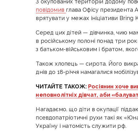
З окупованих територій додому пов
повідомив
глава Офісу президента 
врятувати у
межах ініціативи Bring K
Серед цих дітей — дівчинка, чию мам
в російському полоні понад три роки
з батьком-військовим і братом, яко
Також хлопець — сирота. Його викрали
днів до 18-річчя намагалися мобілізу
ЧИТАЙТЕ ТАКОЖ:
Росіянин хоче в
неповнолітніх дівчат, аби «балуват
Нагадаємо. що діти в окупації підда
псевдопатріотичні рухи такі як «Юн
Україну і натомість служити рф.