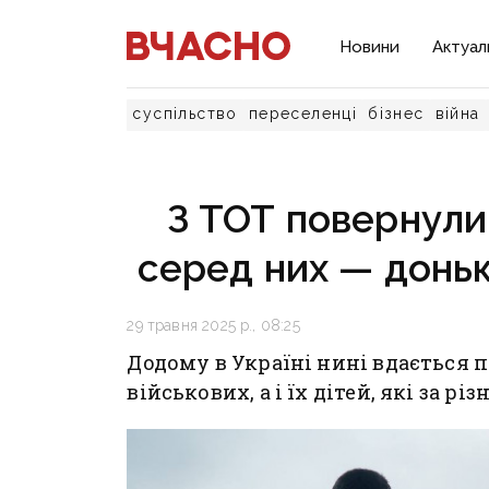
Новини
Актуал
суспільство
переселенці
бізнес
війна
З ТОТ повернули 
серед них — доньк
29 травня 2025 р., 08:25
Додому в Україні нині вдається 
військових, а і їх дітей, які за р