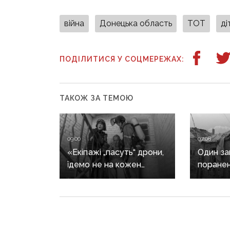
війна
Донецька область
ТОТ
ді
ПОДІЛИТИСЯ У СОЦМЕРЕЖАХ:
ТАКОЖ ЗА ТЕМОЮ
09:00
07:08
«Екіпажі „пасуть“ дрони,
Один заг
їдемо не на кожен
поранен
виклик»: куди ДСНС
ворог м
не виїжджає на
обстріл
ліквідацію надзвичайних
ситуацій
у Краматорську