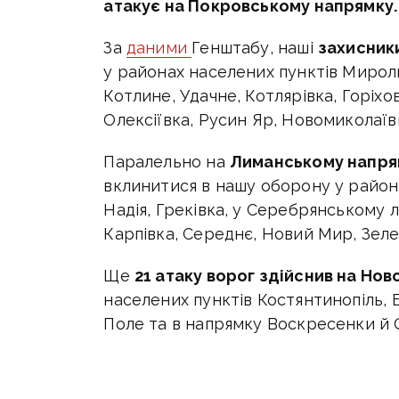
атакує на Покровському напрямку.
За
даними
Генштабу,
наші
захисники
у районах населених пунктів Миролю
Котлине, Удачне, Котлярівка, Горіхо
Олексіївка, Русин Яр, Новомиколаївк
Паралельно на
Лиманському напрям
вклинитися в нашу оборону у района
Надія, Греківка, у Серебрянському л
Карпівка, Середнє, Новий Мир, Зел
Ще
21 атаку
ворог здійснив на Нов
населених пунктів Костянтинопіль, Б
Поле та в напрямку Воскресенки й 
Окремо про ситуацію на Покровсь
на позивний «Мучной». За його слов