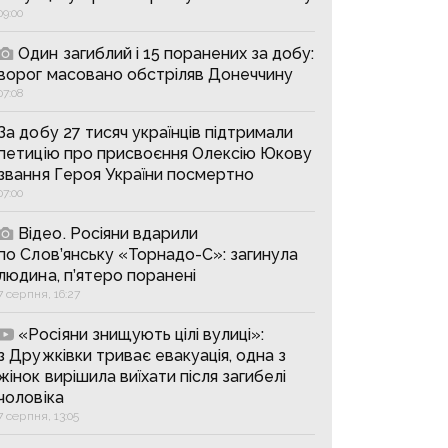
09:00
Один загиблий і 15 поранених за добу:
ворог масовано обстріляв Донеччину
07:08
За добу 27 тисяч українців підтримали
петицію про присвоєння Олексію Юкову
звання Героя України посмертно
07:00
Відео. Росіяни вдарили
по Слов’янську «Торнадо-С»: загинула
людина, п’ятеро поранені
7 серпня, 16:27
«Росіяни знищують цілі вулиці»:
з Дружківки триває евакуація, одна з
жінок вирішила виїхати після загибелі
чоловіка
7 серпня, 13:05