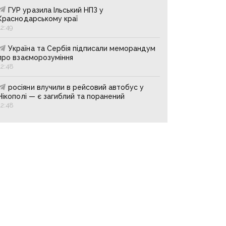
ГУР уразила Ільський НПЗ у
Краснодарському краї
12:49
Україна та Сербія підписали меморандум
про взаєморозуміння
12:48
росіяни влучили в рейсовий автобус у
Нікополі — є загиблий та поранений
12:48