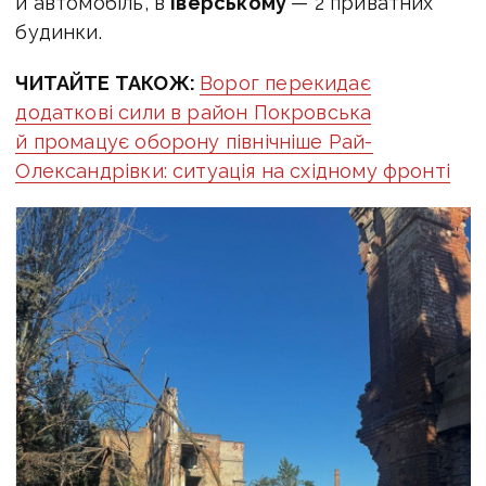
й автомобіль, в
Іверському
— 2 приватних
будинки.
ЧИТАЙТЕ ТАКОЖ:
Ворог перекидає
додаткові сили в район Покровська
й промацує оборону північніше Рай-
Олександрівки: ситуація на східному фронті