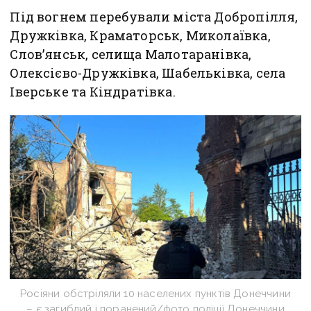
Під вогнем перебували міста Добропілля,
Дружківка, Краматорськ, Миколаївка,
Слов’янськ, селища Малотаранівка,
Олексієво-Дружківка, Шабельківка, села
Іверське та Кіндратівка.
Росіяни обстріляли 10 населених пунктів Донеччини
– є загиблий і поранений/фото поліції Донеччини