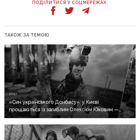
ПОДІЛИТИСЯ У СОЦМЕРЕЖАХ:
ТАКОЖ ЗА ТЕМОЮ
10:47
«Син українського Донбасу»: у Києві
прощаються із загиблим Олексієм Юковим —
пошуковцем загону «Плацдарм»