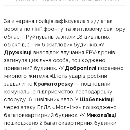
За 2 червня поліція зафіксувала 1 277 атак
ворога по лінії фронту та житловому сектору
області.
Руйнувань зазнали 18 цивільних
об'єктів, з них 6 житлових будинків. ▪У
Дружківці
внаслідок влучання FPV-дронів
загинула цивільна особа, пошкоджено
приватний будинок. ▪У
Добропіллі
поранено
мирного жителя. ▪Шість ударів росіяни
завдали по
Краматорську
— пошкодили
комунальне підприємство, господарську
споруду, 6 цивільних авто. У
Шабельківці
через атаку БпЛА «Молнія-2» пошкоджено
багатоквартирний будинок. ▪У
Миколаївці
пошкоджено 2 багатоквартирних будинки