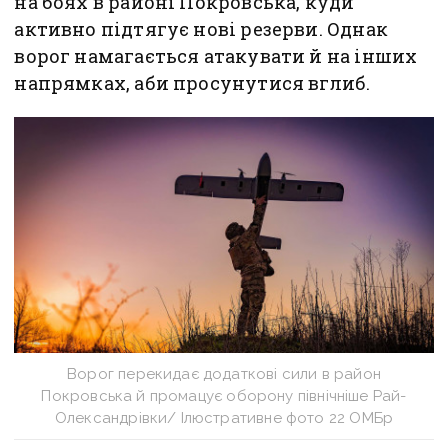
на боях в районі Покровська, куди
активно підтягує нові резерви. Однак
ворог намагається атакувати й на інших
напрямках, аби просунутися вглиб.
Ворог перекидає додаткові сили в район
Покровська й промацує оборону північніше Рай-
Олександрівки/ Ілюстративне фото 22 ОМБр