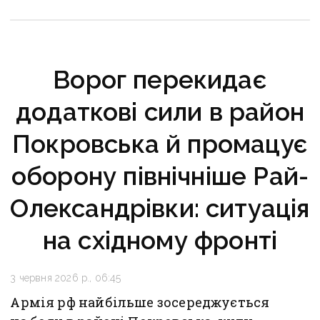
Ворог перекидає
додаткові сили в район
Покровська й промацує
оборону північніше Рай-
Олександрівки: ситуація
на східному фронті
3 червня 2026 р., 06:45
Армія рф найбільше зосереджується