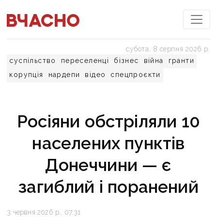
субота, 8 серпня 2026 р.
суспільство
переселенці
бізнес
війна
гранти
корупція
нардепи
відео
спецпроєкти
Росіяни обстріляли 10
населених пунктів
Донеччини — є
загиблий і поранений
3 червня 2026 р., 07:31