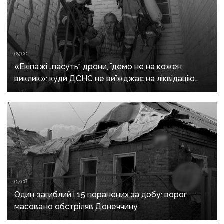
09:00
«Екіпажі „пасуть“ дрони, їдемо не на кожен
виклик»: куди ДСНС не виїжджає на ліквідацію
надзвичайних ситуацій у Краматорську
та Слов’янську
07:08
Один загиблий і 15 поранених за добу: ворог
масовано обстріляв Донеччину