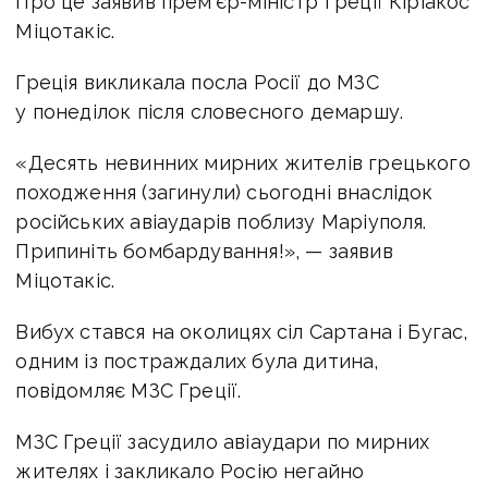
Про це заявив прем'єр-міністр Греції Кіріакос
Міцотакіс.
Греція викликала посла Росії до МЗС
у понеділок після словесного демаршу.
«Десять невинних мирних жителів грецького
походження (загинули) сьогодні внаслідок
російських авіаударів поблизу Маріуполя.
Припиніть бомбардування!», — заявив
Міцотакіс.
Вибух стався на околицях сіл Сартана і Бугас,
одним із постраждалих була дитина,
повідомляє МЗС Греції.
МЗС Греції засудило авіаудари по мирних
жителях і закликало Росію негайно