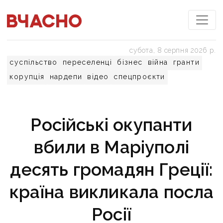
субота, 8 серпня 2026 р.
суспільство
переселенці
бізнес
війна
гранти
корупція
нардепи
відео
спецпроєкти
Російські окупанти
вбили в Маріуполі
десять громадян Греції:
країна викликала посла
Росії