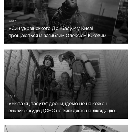
10:47
«Син українського Донбасу»: у Києві
прощаються із загиблим Олексієм Юковим —
пошуковцем загону «Плацдарм»
09:00
«Екіпажі „пасуть“ дрони, їдемо не на кожен
виклик»: куди ДСНС не виїжджає на ліквідацію
надзвичайних ситуацій у Краматорську
та Слов’янську